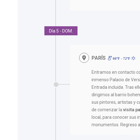
Día 5 - DOM.
PARÍS
66ºF - 72ºF
Entramos en contacto con
inmenso Palacio de Versa
Entrada incluida. Tras el
dirigimos al barrio boh
sus pintores, artistas y
de comenzar la
visita 
local, para conocer sus 
monumentos. Regreso al