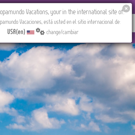
EL AGENCIES LOGIN
Tours in English
USA(en)
pamundo Vacations, your in the international site of:
pamundo Vacaciones, está usted en el sitio internacional de:
RED
ABOUT US
CONTACT
Find your Tour
USA(en)
change/cambiar