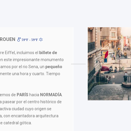
 ROUEN
59ºF - 59ºF
e Eiffel, incluimos el
billete de
 en este impresionante monumento
gamos por el rio Sena, un
pequeño
ente una hora y cuarto. Tiempo
dremos de
PARÍS
hacia
NORMADÍA
.
a pasear por el centro histórico de
 activa ciudad cuyo origen se
, con encantadora arquitectura
 catedral gótica.