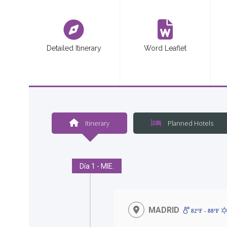
Detailed Itinerary
Word Leaflet
<
Itinerary
Planned Hotels
Día 1 - MIE.
MADRID
82ºF - 88ºF