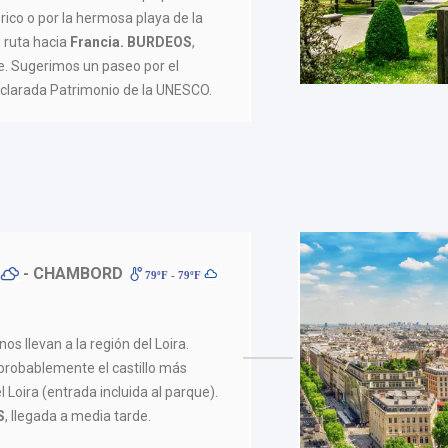
rico o por la hermosa playa de la
 ruta hacia
Francia. BURDEOS
,
rde. Sugerimos un paseo por el
eclarada Patrimonio de la UNESCO.
- CHAMBORD
79ºF - 79ºF
os llevan a la región del Loira.
obablemente el castillo más
l Loira (entrada incluida al parque).
S
, llegada a media tarde.