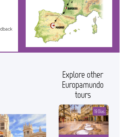
edback
Explore other
Europamundo
tours
19 Días