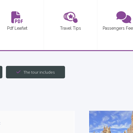
Pdf Leaflet
Travel Tips
Passengers Fe
The tour includes