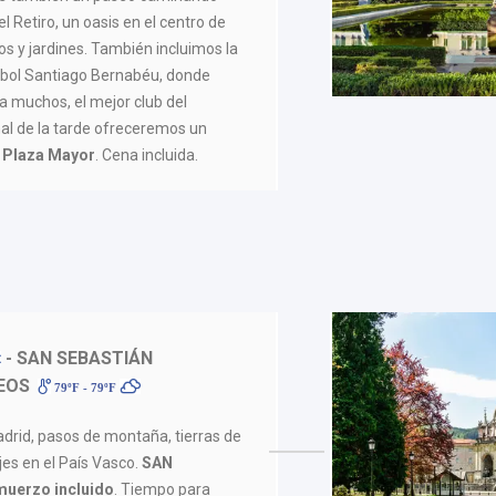
el Retiro, un oasis en el centro de
s y jardines. También incluimos la
útbol Santiago Bernabéu, donde
ra muchos, el mejor club del
inal de la tarde ofreceremos un
a Plaza Mayor
. Cena incluida.
- SAN SEBASTIÁN
EOS
79ºF - 79ºF
rid, pasos de montaña, tierras de
jes en el País Vasco.
SAN
muerzo incluido
. Tiempo para