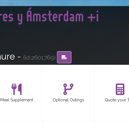
dres y Ámsterdam +i
hure -
(id:2601769)
Meal Supplement
Optional Outings
Quote your 