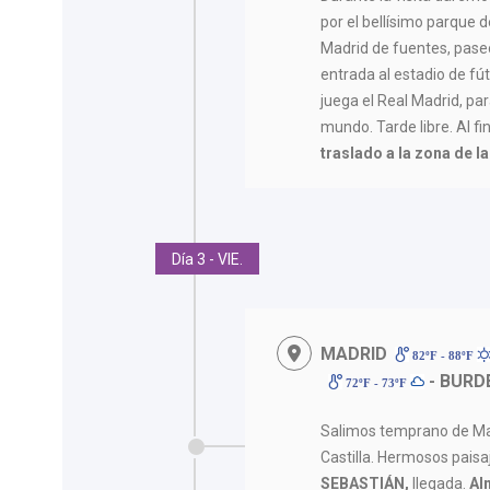
por el bellísimo parque d
Madrid de fuentes, paseo
entrada al estadio de f
juega el Real Madrid, pa
mundo. Tarde libre. Al f
traslado a la zona de l
Día 3 - VIE.
MADRID
82ºF - 88ºF
- BURD
72ºF - 73ºF
Salimos temprano de Mad
Castilla. Hermosos paisa
SEBASTIÁN,
llegada.
Al