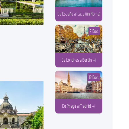
De España a Italia (fin Roma)
7 Días
De Londres a Berlín +i
13 Días
De Praga a Madrid +i