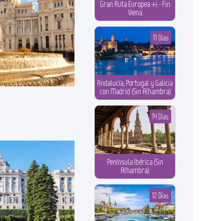
Gran Ruta Europea +i - Fin
Viena
11 Días
Andalucía, Portugal y Galicia
con Madrid (Sin Alhambra)
14 Días
Península Ibérica (Sin
Alhambra)
12 Días