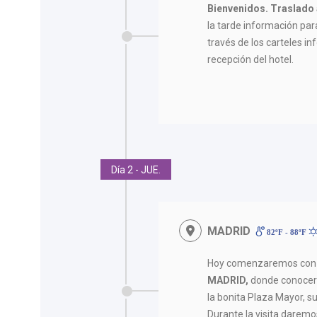
Bienvenidos.
Traslado 
la tarde información para 
través de los carteles in
recepción del hotel.
Día 2 - JUE.
MADRID
82ºF - 88ºF
Hoy comenzaremos con
MADRID,
donde conocere
la bonita Plaza Mayor, s
Durante la visita dare