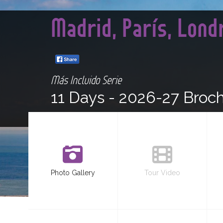
Madrid, París, Lon
Más Incluido Serie
11 Days -
2026-27 Broc
Photo Gallery
Tour Video