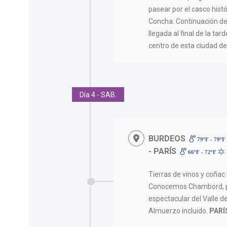
pasear por el casco histó
Concha. Continuación de
llegada al final de la ta
centro de esta ciudad d
Día 4 - SAB.
BURDEOS
79ºF - 79ºF
- PARÍS
66ºF - 72ºF
Tierras de vinos y coñac n
Conocemos Chambord, pr
espectacular del Valle de
Almuerzo incluido.
PARÍ