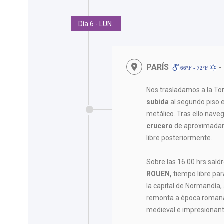
Día 6 - LUN.
PARÍS
-
66ºF - 72ºF
Nos trasladamos a la Torr
subida
al segundo piso
metálico. Tras ello nave
crucero
de aproximadam
libre posteriormente.
Sobre las 16.00 hrs sal
ROUEN,
tiempo libre par
la capital de Normandía,
remonta a época romana
medieval e impresionante