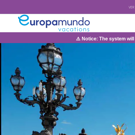
VER
⚠️ Notice: The system will be under maintena