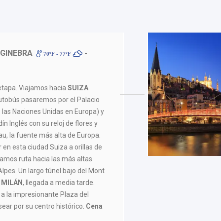
 GINEBRA
-
70ºF - 77ºF
tapa. Viajamos hacia
SUIZA
.
autobús pasaremos por el Palacio
 las Naciones Unidas en Europa) y
ín Inglés con su reloj de flores y
u, la fuente más alta de Europa.
 en esta ciudad Suiza a orillas de
nuamos ruta hacia las más altas
lpes. Un largo túnel bajo del Mont
MILÁN
, llegada a media tarde.
 a la impresionante Plaza del
ar por su centro histórico.
Cena