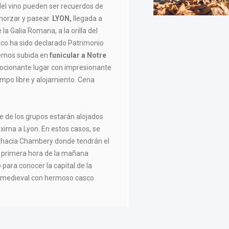
del vino pueden ser recuerdos de
morzar y pasear.
LYON,
llegada a
 la Galia Romana, a la orilla del
ico ha sido declarado Patrimonio
remos subida en
funicular a Notre
cionante lugar con impresionante
empo libre y alojamiento. Cena
e de los grupos estarán alojados
xima a Lyon. En estos casos, se
rde hacia Chambery donde tendrán el
a primera hora de la mañana
para conocer la capital de la
o medieval con hermoso casco