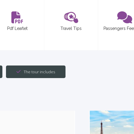
Pdf Leaflet
Travel Tips
Passengers Fe
The tour includes