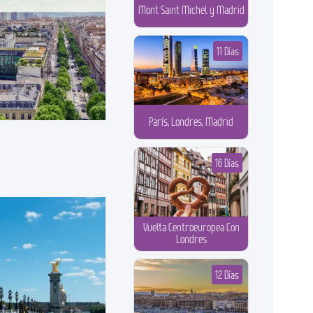
Mont Saint Michel y Madrid
11 Días
París, Londres, Madrid
16 Días
Vuelta Centroeuropea Con
Londres
12 Días