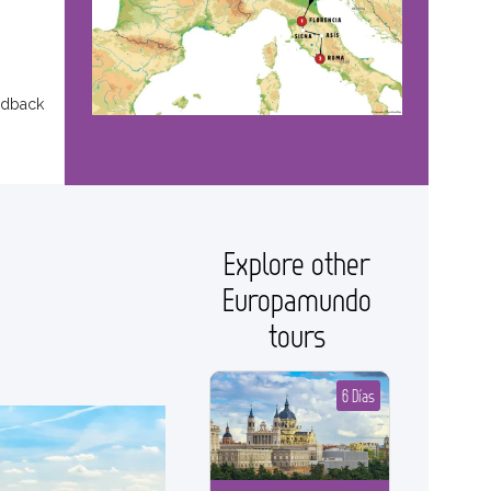
edback
Explore other
Europamundo
tours
6 Días