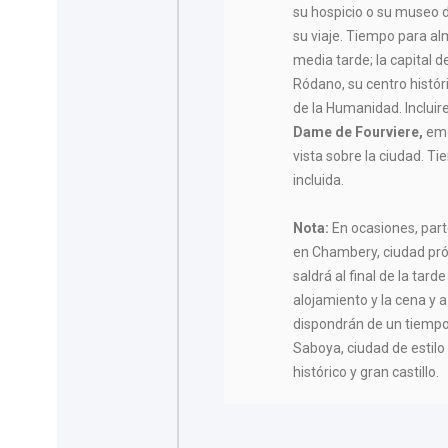
su hospicio o su museo 
su viaje. Tiempo para al
media tarde; la capital de
Ródano, su centro histór
de la Humanidad. Inclui
Dame de Fourviere,
emo
vista sobre la ciudad. Ti
incluida.
Nota:
En ocasiones, part
en Chambery, ciudad pró
saldrá al final de la ta
alojamiento y la cena y 
dispondrán de un tiempo 
Saboya, ciudad de estil
histórico y gran castillo.