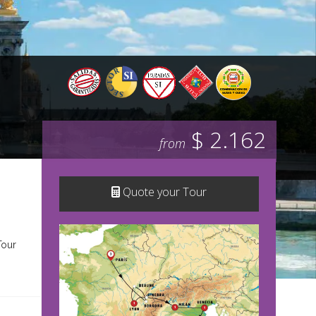
$ 2.162
from
Quote your Tour
Tour