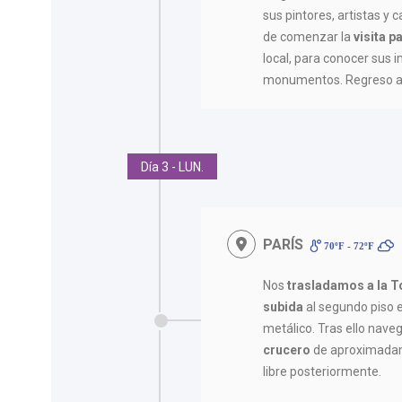
sus pintores, artistas y
de comenzar la
visita 
local, para conocer sus 
monumentos. Regreso al
Día 3 - LUN.
PARÍS
70ºF - 72ºF
Nos
trasladamos a la To
subida
al segundo piso
metálico. Tras ello nave
crucero
de aproximadam
libre posteriormente.