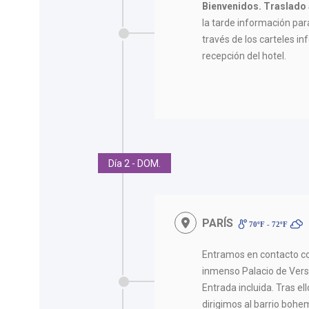
Bienvenidos.
Traslado 
la tarde información para 
través de los carteles in
recepción del hotel.
Día 2 - DOM.
PARÍS
70ºF - 72ºF
Entramos en contacto con
inmenso Palacio de Versa
Entrada incluida. Tras el
dirigimos al barrio boh