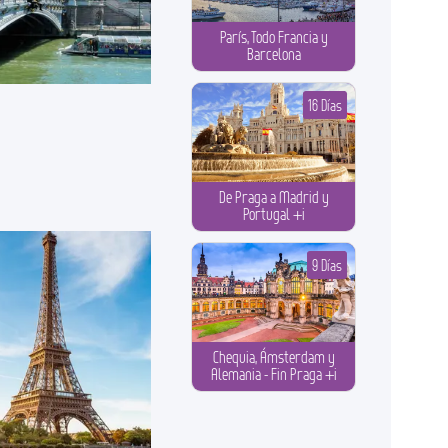
París, Todo Francia y
Barcelona
16 Días
De Praga a Madrid y
Portugal +i
9 Días
Chequia, Ámsterdam y
Alemania - Fin Praga +i