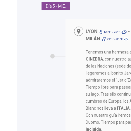
Día 5 - MIE.
LYON
-
68ºF - 75ºF
MILÁN
79ºF - 81ºF
Tenemos una hermosa e
GINEBRA
, con nuestro 
de las Naciones (sede de
llegaremos al bonito Jard
admiraremos el "Jet d´Ea
Tiempo libre para pasear
su lago. Tras ello conti
cumbres de Europa: los A
Blanc nos lleva a
ITALIA.
Con nuestro guía iremos
Duomo. Tiempo para pase
incluida.