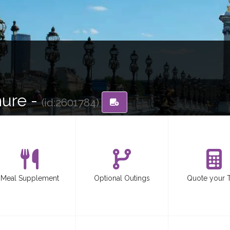
hure -
(id:2601784)
Meal Supplement
Optional Outings
Quote your 