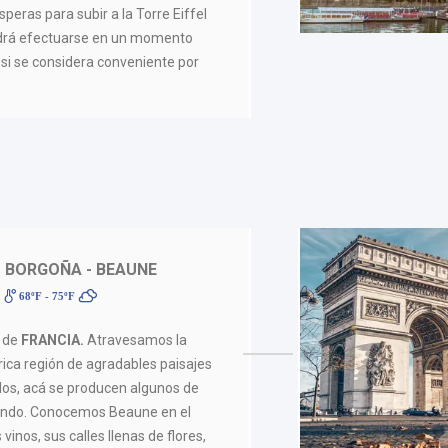
peras para subir a la Torre Eiffel
odrá efectuarse en un momento
 si se considera conveniente por
- BORGOÑA - BEAUNE
68ºF - 75ºF
o de
FRANCIA.
Atravesamos la
rica región de agradables paisajes
os, acá se producen algunos de
mundo. Conocemos Beaune en el
 vinos, sus calles llenas de flores,