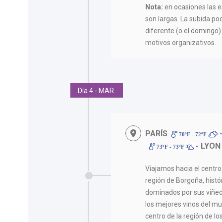
Nota:
en ocasiones las es
son largas. La subida p
diferente (o el domingo)
motivos organizativos.
Día 4 - MAR.
PARÍS
70ºF - 72ºF
- LYON
73ºF - 73ºF
Viajamos hacia el centr
región de Borgoña, histó
dominados por sus viñed
los mejores vinos del 
centro de la región de los