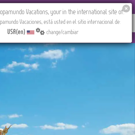
EL AGENCIES LOGIN
Tours in English
USA(en)
pamundo Vacations, your in the international site of:
pamundo Vacaciones, está usted en el sitio internacional de:
RED
ABOUT US
CONTACT
Find your Tour
USA(en)
change/cambiar
adrid).