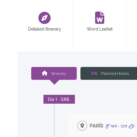
<
Detailed Itinerary
Word Leaflet
Itinerary
Planned Hotels
Día 1 - SAB.
PARÍS
70ºF - 72ºF