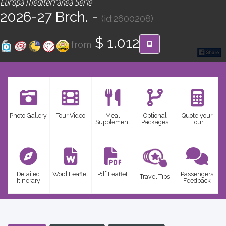
Europa Mediterránea Serie
CONTACT
2026-27 Brch. -
(id:2600208)
Find your Tour
$ 1.012
from
Photo Gallery
Tour Video
Meal
Optional
Quote your
Supplement
Packages
Tour
Detailed
Word Leaflet
Pdf Leaflet
Passengers
Travel Tips
Itinerary
Feedback