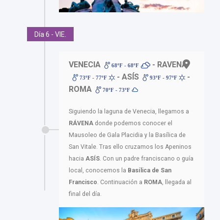
Día 6 - VIE.
VENECIA
- RAVENA
68ºF - 68ºF
- ASÍS
-
73ºF - 77ºF
93ºF - 97ºF
ROMA
70ºF - 73ºF
Siguiendo la laguna de Venecia, llegamos a
RÁVENA
donde podemos conocer el
Mausoleo de Gala Placidia y la Basílica de
San Vitale. Tras ello cruzamos los Apeninos
hacia
ASÍS
. Con un padre franciscano o guía
local, conocemos la
Basílica de San
Francisco
. Continuación a
ROMA
, llegada al
final del día.