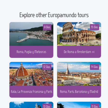
Explore other Europamundo tours
9 Días
15 Días
Roma, Puglia y Meteoras
De Roma a Ámsterdam +i
12 Días
14 Días
Italia, La Provenza Francesa y París
Roma, París, Barcelona y Madrid
13 Días
11 Días