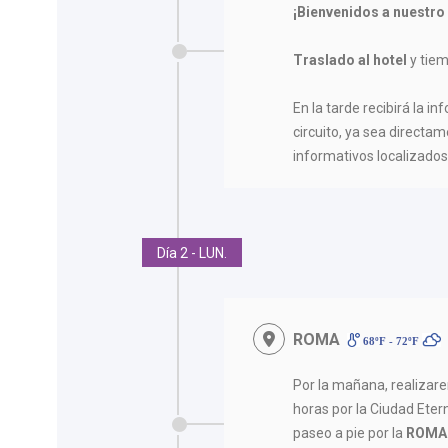
¡Bienvenidos a nuestro
Traslado al hotel
y tiem
En la tarde recibirá la in
circuito, ya sea directam
informativos localizados 
Día 2 - LUN.
ROMA
68ºF - 72ºF
Por la mañana, realiza
horas por la Ciudad Ete
paseo a pie por la
ROMA