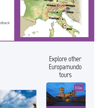
edback
Explore other
Europamundo
tours
6 Días