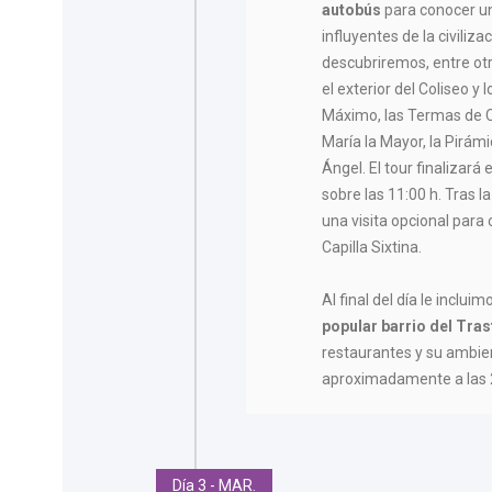
autobús
para conocer un
influyentes de la civiliza
descubriremos, entre otr
el exterior del Coliseo y 
Máximo, las Termas de Ca
María la Mayor, la Pirámi
Ángel. El tour finalizará 
sobre las 11:00 h. Tras la
una visita opcional para
Capilla Sixtina.
Al final del día le incluim
popular
barrio del Tra
restaurantes y su ambien
aproximadamente a las 2
Día 3 - MAR.