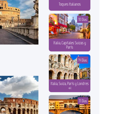
Toques Italianos
10 Días
Italia, Capitales Suizas y
París
14 Días
Italia, Suiza, París y Londres
+i
11 Días