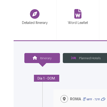
<
Detailed Itinerary
Word Leaflet
Itinerary
Planned Hotels
Día 1 - DOM.
ROMA
68ºF - 72ºF