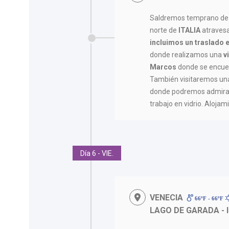
Saldremos temprano d
norte de
ITALIA
atravesa
incluimos un traslado e
donde realizamos una
v
Marcos
donde se encuent
También visitaremos una
donde podremos admirar 
trabajo en vidrio. Aloja
Día 6 - VIE.
VENECIA
66ºF - 66ºF
LAGO DE GARADA -