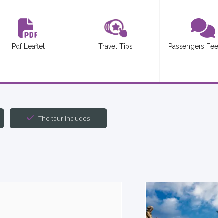
Pdf Leaflet
Travel Tips
Passengers Fe
The tour includes