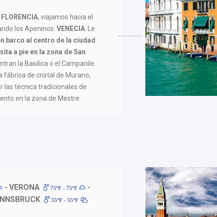
e
FLORENCIA
, viajamos hacia el
ndo los Apeninos.
VENECIA
. Le
n barco al centro de la ciudad
isita a pie en la zona de San
ran la Basílica o el Campanile.
 fábrica de cristal de Murano,
las técnica tradicionales de
miento en la zona de Mestre.
- VERONA
-
75ºF - 75ºF
 INNSBRUCK
55ºF - 55ºF