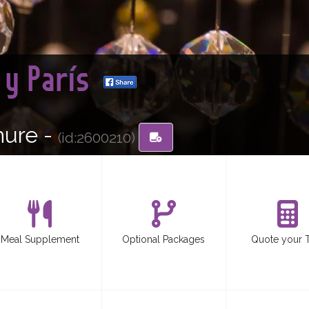
a y París
hure -
(id:2600210)
Meal Supplement
Optional Packages
Quote your 