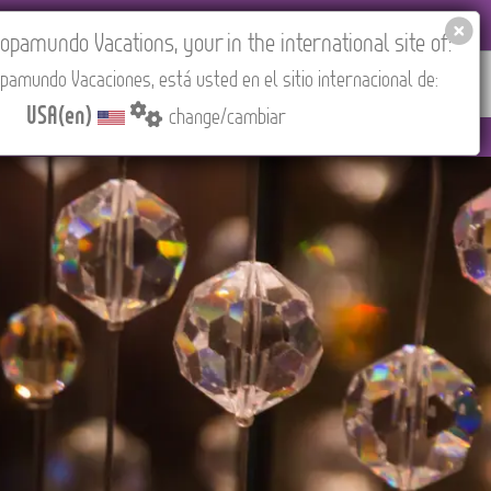
EL AGENCIES LOGIN
Tours in English
USA(en)
pamundo Vacations, your in the international site of:
pamundo Vacaciones, está usted en el sitio internacional de:
RED
ABOUT US
CONTACT
Find your Tour
USA(en)
change/cambiar