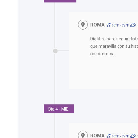
ROMA
68ºF - 72ºF
Día libre para seguir di
que maravilla con su his
recorremos.
Día 4 - MIE.
ROMA
68ºF - 72ºF