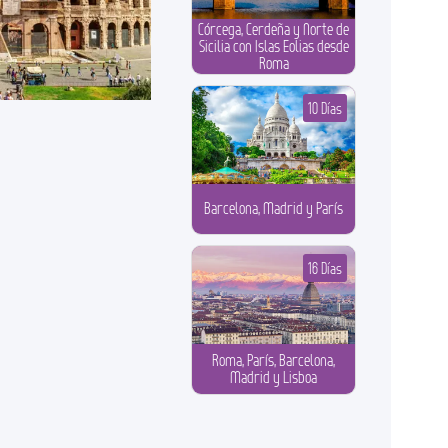
Córcega, Cerdeña y Norte de
Sicilia con Islas Eolias desde
Roma
10 Días
Barcelona, Madrid y París
16 Días
Roma, París, Barcelona,
Madrid y Lisboa