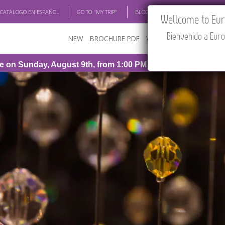
 CATÁLOGO EN ESPAÑOL
GO TO "MY TRIP"
BLOG
ACADEMIA
TRAV
Wellcome to Euro
Bienvenido a Euro
NEW
BROCHURE PDF
WHERE TO BUY
FEATU
9th, from 1:00 PM to 3:30 PM (CEST/Madrid).