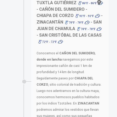
TUXTLA GUTIÉRREZ
86ºF - 86ºF
- CAÑÓN DEL SUMIDERO -
CHIAPA DE CORZO
-
91ºF - 91ºF
ZINACANTÁN
- SAN
70ºF - 70ºF
JUAN DE CHAMULA
70ºF - 70ºF
- SAN CRISTÓBAL DE LAS CASAS
72ºF - 72ºF
Conocemos el
CAÑON DEL SUMIDERO,
donde en lancha
navegamos por este
impresionante cañón de casi 1 km de
profundidad y 14 km de longitud.
Seguidamente paseo por
CHIAPA DEL
CORZO
, sitio colonial de tradición y cultura.
Luego nos adentramos en la cultura maya,
conocemos hermosos pueblos habitados
por los indios Tzotziles. En
ZINACANTAN
podremos admirar los vestidos que llevan
sus mujeres, así como sus pequeñas