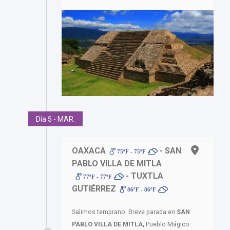
Día 5 - MAR.
OAXACA
- SAN
75ºF - 75ºF
PABLO VILLA DE MITLA
- TUXTLA
77ºF - 77ºF
GUTIÉRREZ
86ºF - 86ºF
Salimos temprano. Breve parada en
SAN
PABLO VILLA DE MITLA,
Pueblo Mágico.