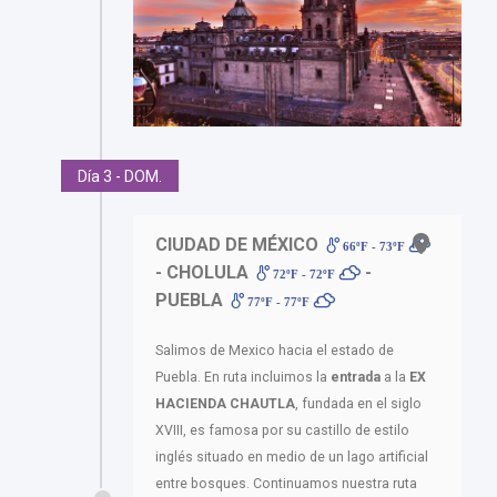
Día 3 - DOM.
CIUDAD DE MÉXICO
66ºF - 73ºF
- CHOLULA
-
72ºF - 72ºF
PUEBLA
77ºF - 77ºF
Salimos de Mexico hacia el estado de
Puebla. En ruta incluimos la
entrada
a la
EX
HACIENDA CHAUTLA
, fundada en el siglo
XVIII, es famosa por su castillo de estilo
inglés situado en medio de un lago artificial
entre bosques. Continuamos nuestra ruta