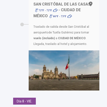
SAN CRISTÓBAL DE LAS CASAS
- CIUDAD DE
72ºF - 72ºF
MÉXICO
66ºF - 73ºF
Traslado de salida desde San Cristóbal al
aeropuertode Tuxtla Gutiérrez para tomar
vuelo
(incluido)
a
CIUDAD DE MÉXICO
.
Llegada, traslado al hotel y alojamiento.
Día 8 - VIE.