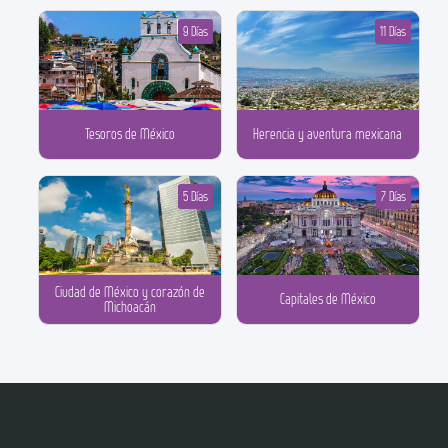
9 Días
11 Días
Tesoros de México
Herencia y aventura mexicana
5 Días
7 Días
Ciudad de México y corazón de
Capitales de México
Michoacán