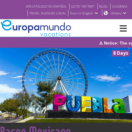
VER CATÁLOGO EN ESPAÑOL
GO TO "MY TRIP"
BLOG
ACADEMIA
TRAVEL AGENCIES LOGIN
Tours in English
USA(en)
⚠️ Notice: The system will 
NEW
8 Days
BROCHURE PDF
WHERE TO BUY
FEATURED
ABOUT US
<
Paseo Mexicano