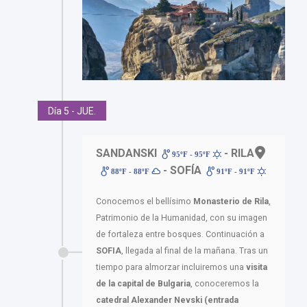
Día 5 - JUE.
SANDANSKI
- RILA
95ºF - 95ºF
- SOFÍA
88ºF - 88ºF
91ºF - 91ºF
Conocemos el bellísimo
Monasterio de Rila
,
Patrimonio de la Humanidad, con su imagen
de fortaleza entre bosques. Continuación a
SOFIA
, llegada al final de la mañana. Tras un
tiempo para almorzar incluiremos una
visita
de la capital de Bulgaria
, conoceremos la
catedral Alexander Nevski (entrada