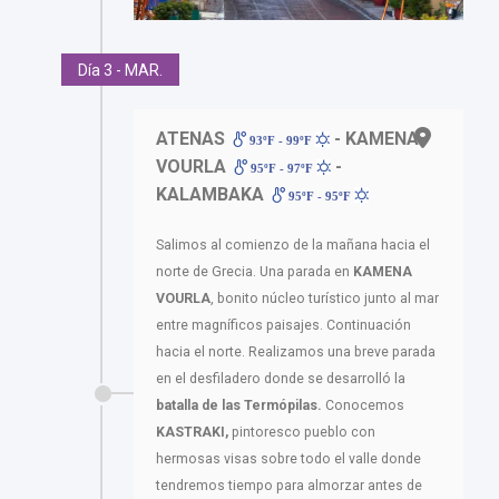
Día 3 - MAR.
ATENAS
- KAMENA
93ºF - 99ºF
VOURLA
-
95ºF - 97ºF
KALAMBAKA
95ºF - 95ºF
Salimos al comienzo de la mañana hacia el
norte de Grecia. Una parada en
KAMENA
VOURLA
, bonito núcleo turístico junto al mar
entre magníficos paisajes. Continuación
hacia el norte. Realizamos una breve parada
en el desfiladero donde se desarrolló la
batalla de las Termópilas.
Conocemos
KASTRAKI,
pintoresco pueblo con
hermosas visas sobre todo el valle donde
tendremos tiempo para almorzar antes de