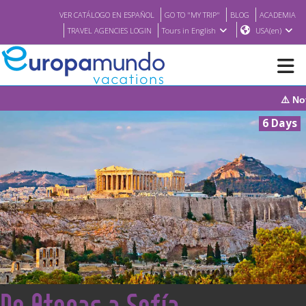
VER CATÁLOGO EN ESPAÑOL
GO TO "MY TRIP"
BLOG
ACADEMIA
TRAVEL AGENCIES LOGIN
Tours in English
USA(en)
⚠️ Notice: The
NEW
6 Days
BROCHURE PDF
WHERE TO BUY
FEATURED
ABOUT US
<
De Atenas a Sofía