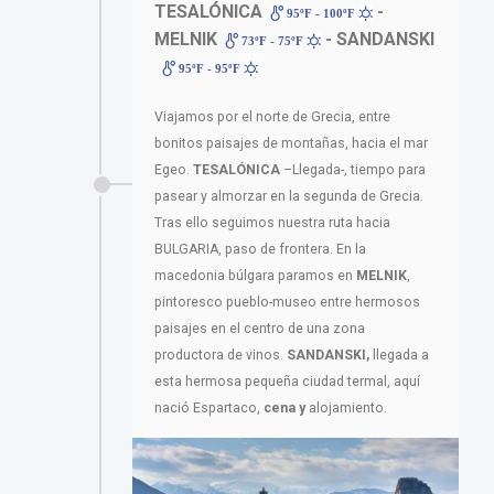
TESALÓNICA
-
95ºF - 100ºF
MELNIK
- SANDANSKI
73ºF - 75ºF
95ºF - 95ºF
Viajamos por el norte de Grecia, entre
bonitos paisajes de montañas, hacia el mar
Egeo.
TESALÓNICA
–Llegada-, tiempo para
pasear y almorzar en la segunda de Grecia.
Tras ello seguimos nuestra ruta hacia
BULGARIA, paso de frontera. En la
macedonia búlgara paramos en
MELNIK
,
pintoresco pueblo-museo entre hermosos
paisajes en el centro de una zona
productora de vinos.
SANDANSKI,
llegada a
esta hermosa pequeña ciudad termal, aquí
nació Espartaco,
cena y
alojamiento.