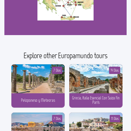
Explore other Europamundo tours
7 Días
14 Días
Grecia, Italia Esencial Con Suiza Fin
Peloponeso y Meteoras
París
7 Días
11 Días