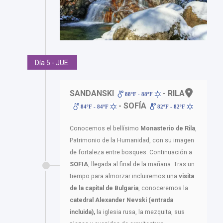
Día 5 - JUE.
SANDANSKI
- RILA
88ºF - 88ºF
- SOFÍA
84ºF - 84ºF
82ºF - 82ºF
Conocemos el bellísimo
Monasterio de Rila
,
Patrimonio de la Humanidad, con su imagen
de fortaleza entre bosques. Continuación a
SOFIA
, llegada al final de la mañana. Tras un
tiempo para almorzar incluiremos una
visita
de la capital de Bulgaria
, conoceremos la
catedral Alexander Nevski (entrada
incluida),
la iglesia rusa, la mezquita, sus