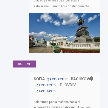
plazas y avenidas de arquitectura
estaliniana. Tiempo libre posteriormente.
Día 6 - VIE.
SOFÍA
- BACHKOVO
82ºF - 82ºF
- PLOVDIV
82ºF - 82ºF
86ºF - 86ºF
Saldremos por la mañana hacia el
MONASTERIO DE BACHKOVO,
el segundo