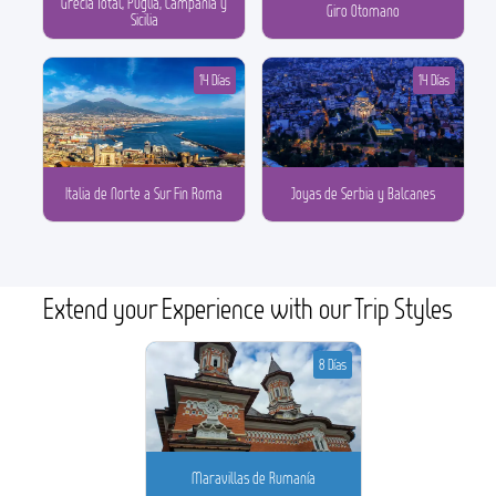
Grecia Total, Puglia, Campania y
Giro Otomano
Sicilia
14 Días
14 Días
Italia de Norte a Sur Fin Roma
Joyas de Serbia y Balcanes
Extend your Experience with our Trip Styles
8 Días
Maravillas de Rumanía