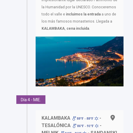
la Humanidad por la UNESCO. Conoceremos
todo el valle e
incluimos la entrada
a uno de
los más famosos monasterios. Llegada a
KALAMBAKA
,
cena incluida
.
Día 4 - MIE.
KALAMBAKA
-
88ºF - 88ºF
TESALÓNICA
-
86ºF - 91ºF
MELNIK
- SANDANSKI