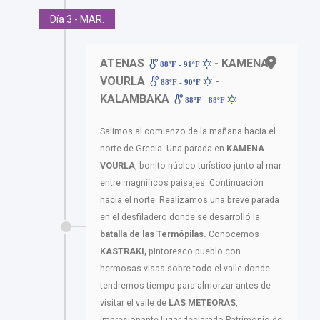
Día 3 - MAR.
ATENAS
- KAMENA
88ºF - 91ºF
VOURLA
-
88ºF - 90ºF
KALAMBAKA
88ºF - 88ºF
Salimos al comienzo de la mañana hacia el
norte de Grecia. Una parada en
KAMENA
VOURLA
, bonito núcleo turístico junto al mar
entre magníficos paisajes. Continuación
hacia el norte. Realizamos una breve parada
en el desfiladero donde se desarrolló la
batalla de las Termópilas.
Conocemos
KASTRAKI,
pintoresco pueblo con
hermosas visas sobre todo el valle donde
tendremos tiempo para almorzar antes de
visitar el valle de
LAS METEORAS
,
impresionante lugar declarado Patrimonio de