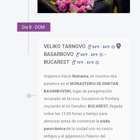
Día 8 - DOM.
VELIKO TARNOVO
-
84ºF - 84ºF
BASARBOVO
-
84ºF - 84ºF
BUCAREST
79ºF - 81ºF
Viajamos hacia
Rumanía
, en nuestra ruta
paramos en el
MONASTERIO DE DIMITAR
BASARBOVSKI
, lugar de peregrinación
excavado en la roca. Cruzamos la frontera
cruzando el río Danubio.
BUCAREST,
llegada
sobre las 13.00 horas y tiempo para
almorzar antes de comenzar la
visita
panorámica
de la ciudad con su casco
antiguo y el gigantesco Palacio del