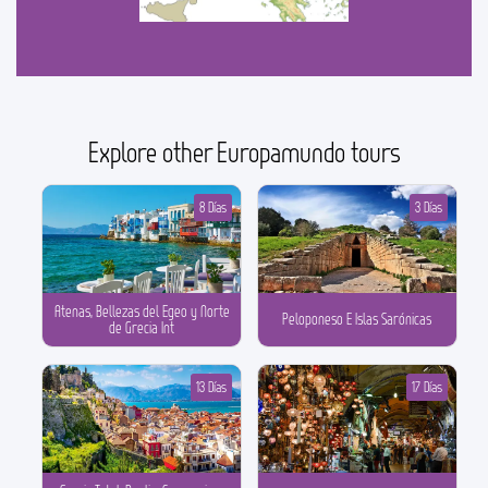
Explore other Europamundo tours
8 Días
3 Días
Atenas, Bellezas del Egeo y Norte
Peloponeso E Islas Sarónicas
de Grecia Int
13 Días
17 Días