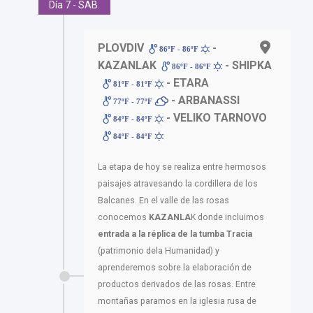
Día 7 - SAB.
PLOVDIV
-
86ºF - 86ºF
KAZANLAK
- SHIPKA
86ºF - 86ºF
- ETARA
81ºF - 81ºF
- ARBANASSI
77ºF - 77ºF
- VELIKO TARNOVO
84ºF - 84ºF
84ºF - 84ºF
La etapa de hoy se realiza entre hermosos
paisajes atravesando la cordillera de los
Balcanes. En el valle de las rosas
conocemos
KAZANLA
K donde incluimos
entrada a la réplica de la tumba Tracia
(patrimonio dela Humanidad) y
aprenderemos sobre la elaboración de
productos derivados de las rosas. Entre
montañas paramos en la iglesia rusa de