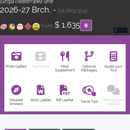
Europa Mediterránea Serie
CONTACT
2026-27 Brch. -
(id:2602324)
Find your Tour
$ 1.635
from
Photo Gallery
Tour Video
Meal
Optional
Quote your
Supplement
Packages
Tour
Detailed
Word Leaflet
Pdf Leaflet
Passengers
Travel Tips
Itinerary
Feedback