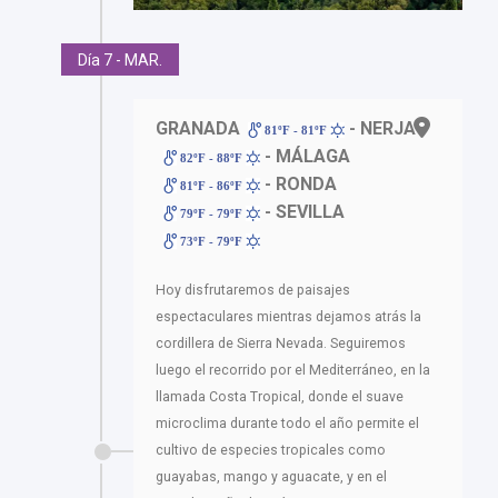
Día 7 - MAR.
GRANADA
- NERJA
81ºF - 81ºF
- MÁLAGA
82ºF - 88ºF
- RONDA
81ºF - 86ºF
- SEVILLA
79ºF - 79ºF
73ºF - 79ºF
Hoy disfrutaremos de paisajes
espectaculares mientras dejamos atrás la
cordillera de Sierra Nevada. Seguiremos
luego el recorrido por el Mediterráneo, en la
llamada Costa Tropical, donde el suave
microclima durante todo el año permite el
cultivo de especies tropicales como
guayabas, mango y aguacate, y en el