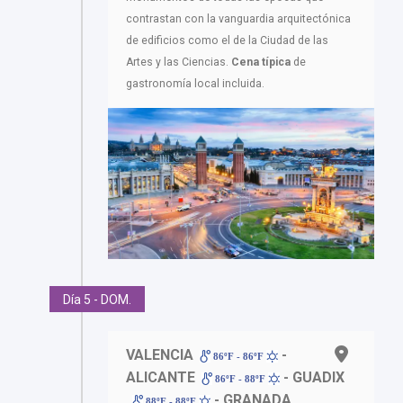
contrastan con la vanguardia arquitectónica
de edificios como el de la Ciudad de las
Artes y las Ciencias.
Cena típica
de
gastronomía local incluida.
Día 5 - DOM.
VALENCIA
-
86ºF - 86ºF
ALICANTE
- GUADIX
86ºF - 88ºF
- GRANADA
88ºF - 88ºF