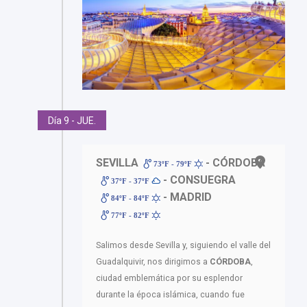
Día 9 - JUE.
SEVILLA
- CÓRDOBA
73ºF - 79ºF
- CONSUEGRA
37ºF - 37ºF
- MADRID
84ºF - 84ºF
77ºF - 82ºF
Salimos desde Sevilla y, siguiendo el valle del
Guadalquivir, nos dirigimos a
CÓRDOBA
,
ciudad emblemática por su esplendor
durante la época islámica, cuando fue