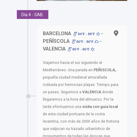
Día 4 - SAB.
BARCELONA
-
84ºF - 88ºF
PEÑÍSCOLA
-
86ºF - 86ºF
VALENCIA
86ºF - 86ºF
Viajamos hacia el sur siguiendo el
Mediterráneo. Una parada en
PEÑISCOLA,
pequeña ciudad medieval amurallada
rodeada por hermosas playas. Tiempo para
un paseo. Seguimos a
VALENCIA
donde
llegaremos a la hora del almuerzo. Por la
tarde efectuamos una
visita con guía local
de esta ciudad portuaria de la costa
levantina, con más de 2000 años de historia
que salpican su trazado urbanístico de
monumentos de todas las épocas que