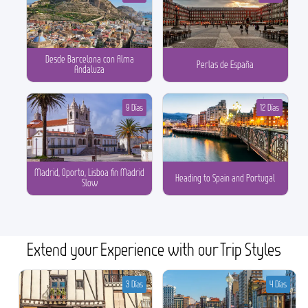
Desde Barcelona con Alma
Perlas de España
Andaluza
9 Días
12 Días
Madrid, Oporto, Lisboa fin Madrid
Heading to Spain and Portugal
Slow
Extend your Experience with our Trip Styles
3 Días
4 Días