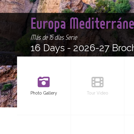
Europa Mediterráne
Más de 15 días Serie
16 Days -
2026-27 Broc
Photo Gallery
Tour Video
<