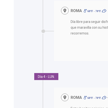
ROMA
68ºF - 70ºF
Día libre para seguir di
que maravilla con su his
recorremos.
Día 4 - LUN.
ROMA
68ºF - 70ºF