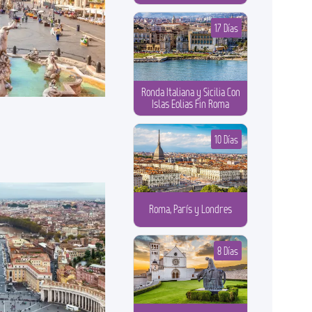
17 Días
Ronda Italiana y Sicilia Con
Islas Eolias Fin Roma
10 Días
Roma, París y Londres
8 Días