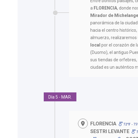
Entre bonitos paisajes, 
a
FLORENCIA
, donde no
Mirador de Michelange
panorámica de la ciudad
hacia el centro histórico
almuerzo, realizaremos
local
por el corazón de l
(Duomo), el antiguo Pue
sus tiendas de orfebres, 
ciudad es un auténtico mu
Día 5 - MAR.
FLORENCIA
72ºF - 7
SESTRI LEVANTE
7