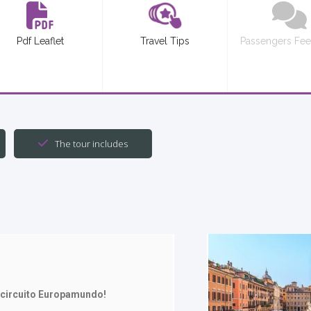
Pdf Leaflet
Travel Tips
Passengers Fe
The tour includes
 circuito Europamundo!