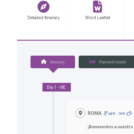
Detailed Itinerary
Word Leaflet
Itinerary
Planned Hotels
Día 1 - VIE.
ROMA
68ºF - 70ºF
¡Bienvenidos a nuestro