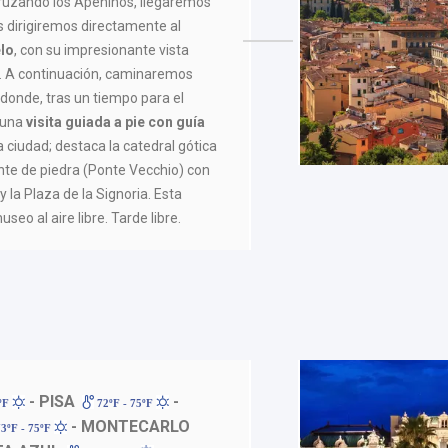
cruzando los Apeninos, llegaremos
s dirigiremos directamente al
lo
, con su impresionante vista
. A continuación, caminaremos
, donde, tras un tiempo para el
 una
visita guiada a pie con guía
a ciudad; destaca la catedral gótica
nte de piedra (Ponte Vecchio) con
y la Plaza de la Signoria. Esta
seo al aire libre. Tarde libre.
- PISA
-
5ºF
72ºF - 75ºF
- MONTECARLO
3ºF - 75ºF