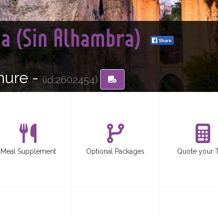
a (Sin Alhambra)
hure -
(id:2602454)
Meal Supplement
Optional Packages
Quote your 