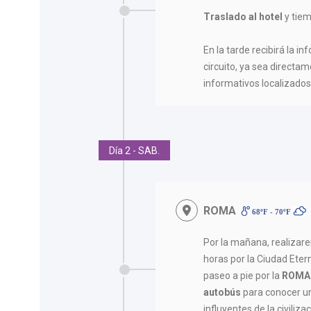
Traslado al hotel
y tiem
En la tarde recibirá la in
circuito, ya sea directam
informativos localizados 
Día 2 - SAB.
ROMA
68ºF - 70ºF
Por la mañana, realiza
horas por la Ciudad Ete
paseo a pie por la
ROMA
autobús
para conocer un
influyentes de la civiliza