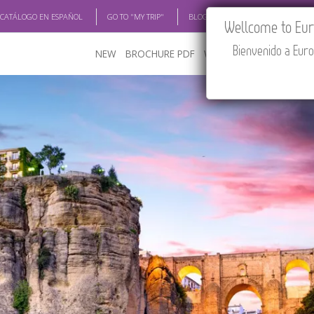
 CATÁLOGO EN ESPAÑOL
GO TO "MY TRIP"
BLOG
ACADEMIA
TRAV
Wellcome to Euro
Bienvenido a Euro
NEW
BROCHURE PDF
WHERE TO BUY
FEATU