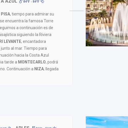
TA AZUL
84ºF - 84ºF
a
PISA
, tiempo para admirar su
e se encuentra la famosa Torre
seguimos a continuación es de
isajística siguiendo la Riviera
RI LEVANTE
, encantadora
 junto al mar. Tiempo para
nuación hacia la Costa Azul
ia tarde a
MONTECARLO
, podrá
ino. Continuación a
NIZA
; llegada