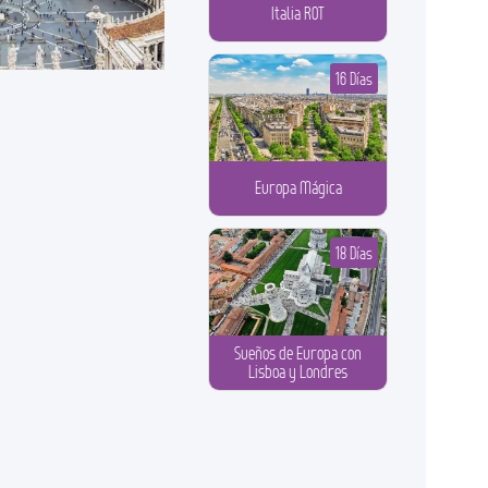
Italia ROT
16 Días
Europa Mágica
18 Días
Sueños de Europa con
Lisboa y Londres