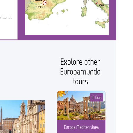
edback
Explore other
Europamundo
tours
16 Días
Europa Mediterránea