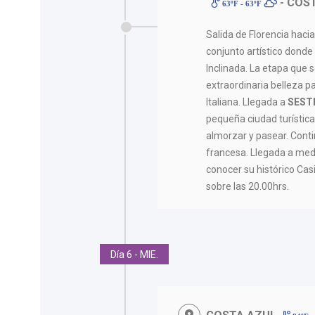
- COS
63ºF - 63ºF
Salida de Florencia haci
conjunto artístico dond
Inclinada. La etapa que 
extraordinaria belleza pa
Italiana. Llegada a
SEST
pequeña ciudad turística
almorzar y pasear. Conti
francesa. Llegada a med
conocer su histórico Cas
sobre las 20.00hrs.
Día 6 - MIE.