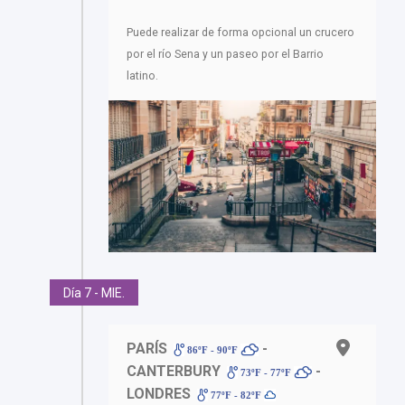
Puede realizar de forma opcional un crucero
por el río Sena y un paseo por el Barrio
latino.
Día 7 - MIE.
PARÍS
-
86ºF - 90ºF
CANTERBURY
-
73ºF - 77ºF
LONDRES
77ºF - 82ºF