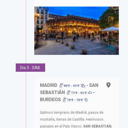
Día 3 - SAB.
MADRID
- SAN
90ºF - 93ºF
SEBASTIÁN
-
75ºF - 81ºF
BURDEOS
79ºF - 79ºF
Salimos temprano de Madrid, pasos de
montaña, tierras de Castilla. Hermosos
paisajes en el País Vasco.
SAN SEBASTIÁN
,