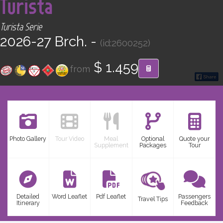
Turista
CONTACT
Turista Serie
Find your Tour
2026-27 Brch. -
(id:2600252)
$ 1.459
from
Photo Gallery
Tour Video
Meal
Optional
Quote your
Supplement
Packages
Tour
Detailed
Word Leaflet
Pdf Leaflet
Passengers
Travel Tips
Itinerary
Feedback