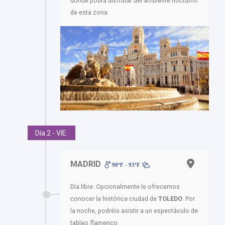
donde podrá disfrutar del ambiente nocturno
de esta zona.
Día 2 - VIE.
MADRID
90ºF - 93ºF
Día libre. Opcionalmente le ofrecemos
conocer la histórica ciudad de
TOLEDO
. Por
la noche, podréis asistir a un espectáculo de
tablao flamenco.