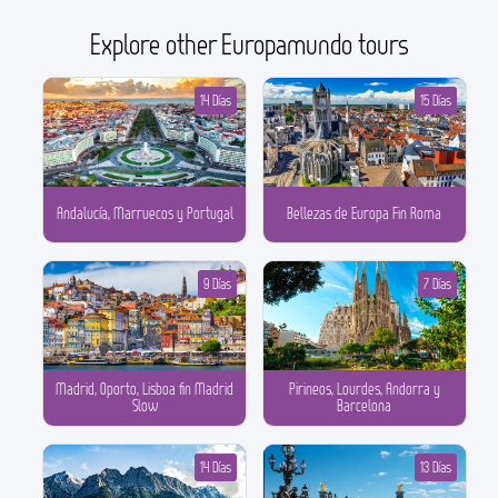
Explore other Europamundo tours
14 Días
15 Días
Andalucía, Marruecos y Portugal
Bellezas de Europa Fin Roma
9 Días
7 Días
Madrid, Oporto, Lisboa fin Madrid
Pirineos, Lourdes, Andorra y
Slow
Barcelona
14 Días
13 Días