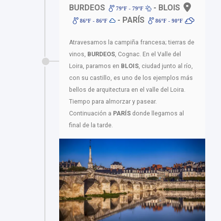
BURDEOS
- BLOIS
79ºF - 79ºF
- PARÍS
86ºF - 86ºF
86ºF - 90ºF
Atravesamos la campiña francesa; tierras de
vinos,
BURDEOS
, Cognac. En el Valle del
Loira, paramos en
BLOIS
, ciudad junto al río,
con su castillo, es uno de los ejemplos más
bellos de arquitectura en el valle del Loira.
Tiempo para almorzar y pasear.
Continuación a
PARÍS
donde llegamos al
final de la tarde.