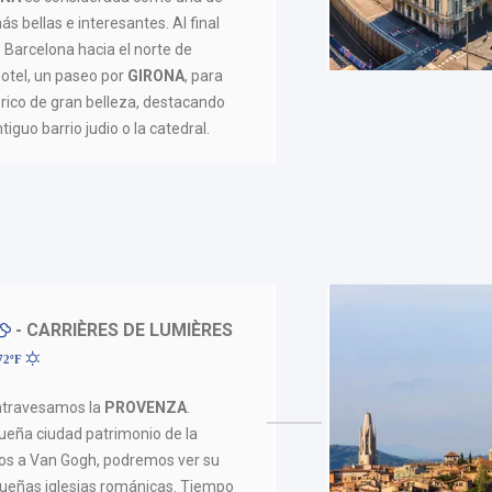
s bellas e interesantes. Al final
 Barcelona hacia el norte de
hotel, un paseo por
GIRONA
, para
órico de gran belleza, destacando
tiguo barrio judio o la catedral.
- CARRIÈRES DE LUMIÈRES
 72ºF
travesamos la
PROVENZA
.
queña ciudad patrimonio de la
s a Van Gogh, podremos ver su
ueñas iglesias románicas. Tiempo