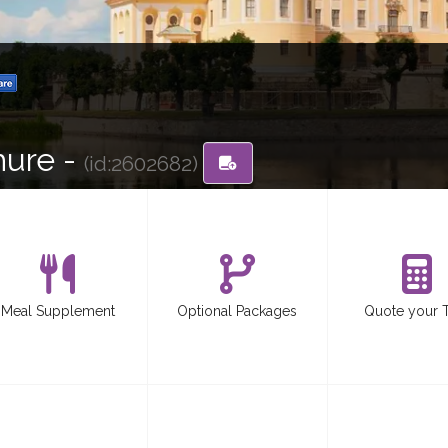
hure -
(id:2602682)
Meal Supplement
Optional Packages
Quote your 