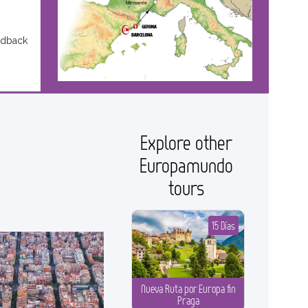
edback
Explore other
Europamundo
tours
15 Días
Nueva Ruta por Europa fin
Praga