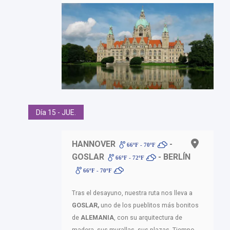
Día 15 - JUE.
HANNOVER
-
66ºF - 70ºF
GOSLAR
- BERLÍN
66ºF - 72ºF
66ºF - 70ºF
Tras el desayuno, nuestra ruta nos lleva a
GOSLAR,
uno de los pueblitos más bonitos
de
ALEMANIA
, con su arquitectura de