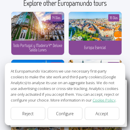
Explore other Europamundo tours
14 Días
16 Días
Todo Portugal y Madeira 4* Deluxe
Europa Esencial
Salida Lunes
10 Días
27 Días
At Europamundo Vacations we use necessary first-party
cookies to make the site work and third-party cookies (Google
Analytics) to analyse its use on an aggregate basis. We do not
Wellcome to Europamundo Vacations, your in the
use advertising cookies or cross-site tracking. Analytics cookies
international site of:
are only activated if you accept them. You can accept, reject or
Lisboa, Madrid y París Turista
Paso a Paso con Lisboa
configure your choice. More information in our
Cookie Policy
.
Bienvenido a Europamundo Vacaciones, está usted en el
sitio internacional de:
Reject
Configure
Accept
17 Días
16 Días
USA(en)
change/cambiar