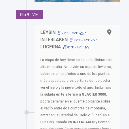
Día 9 - VIE.
LEYSIN
-
75ºF - 75ºF
INTERLAKEN
-
72ºF - 72ºF
LUCERNA
81ºF - 86ºF
La etapa de hoy tiene paisajes bellísimos de
alta montaña. No olvide su ropa de invierno,
subimos en teleférico a uno de los puntos
más espectaculares de Suiza donde podrá
ver el hielo y la nieve todo el año. Incluimos
la
subida en teleférico a GLACIER 3000
,
podrá caminar en el puente colgante sobre
el vacío entre dos cumbres de montaña,
entrar en la Catedral de Hielo o “jugar” en el
Fun Park. Parada en
INTERLAKEN
y tiempo