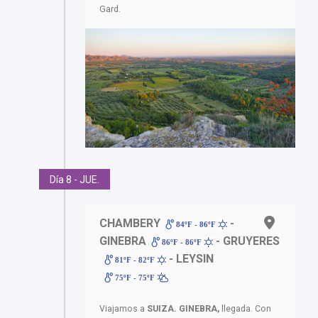
Gard.
Día 8 - JUE.
CHAMBERY
-
84ºF - 86ºF
GINEBRA
- GRUYERES
86ºF - 86ºF
- LEYSIN
81ºF - 82ºF
75ºF - 75ºF
Viajamos a
SUIZA.
GINEBRA,
llegada. Con