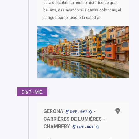
para descubrir su núcleo histórico de gran
belleza, destacando sus casas coloridas, el
antiguo barrio judio o la catedral.
Día 7 - MIE.
GERONA
-
84ºF - 90ºF
CARRIÈRES DE LUMIÈRES -
CHAMBERY
84ºF - 86ºF