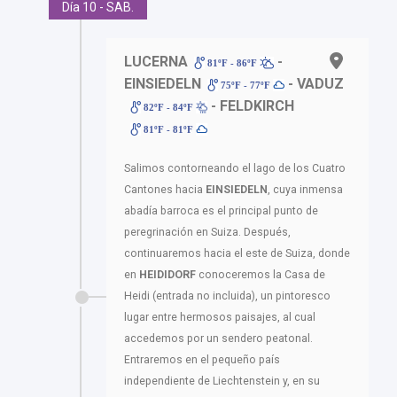
Día 10 - SAB.
LUCERNA
-
81ºF - 86ºF
EINSIEDELN
- VADUZ
75ºF - 77ºF
- FELDKIRCH
82ºF - 84ºF
81ºF - 81ºF
Salimos contorneando el lago de los Cuatro
Cantones hacia
EINSIEDELN
, cuya inmensa
abadía barroca es el principal punto de
peregrinación en Suiza. Después,
continuaremos hacia el este de Suiza, donde
en
HEIDIDORF
conoceremos la Casa de
Heidi (entrada no incluida), un pintoresco
lugar entre hermosos paisajes, al cual
accedemos por un sendero peatonal.
Entraremos en el pequeño país
independiente de Liechtenstein y, en su