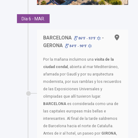
Día 6 - MAR.
BARCELONA
-
86ºF - 93ºF
GERONA
84ºF - 90ºF
Por la mañana incluimos una
visita de la
ciudad condal
, abierta al mar Mediterráneo,
afamada por Gaudí y por su arquitectura
modernista, por sus ramblas y los recuerdos
de las Exposiciones Universales y
olimpiadas que allí tuvieron lugar.
BARCELONA
es considerada como una de
las capitales europeas más bellas e
interesantes. Al final de la tarde saldremos
de Barcelona hacia el norte de Cataluña.
Antes de ir al hotel, un paseo por
GIRONA
,