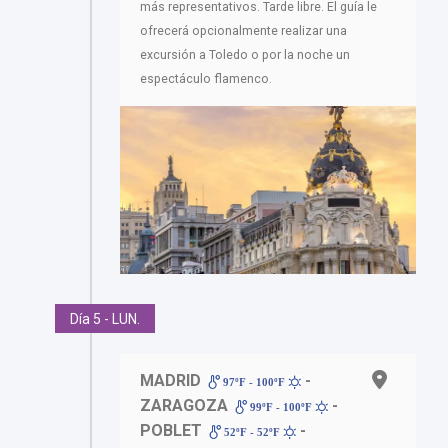
más representativos. Tarde libre. El guía le
ofrecerá opcionalmente realizar una
excursión a Toledo o por la noche un
espectáculo flamenco.
Día 5 - LUN.
MADRID
-
97ºF - 100ºF
ZARAGOZA
-
99ºF - 100ºF
POBLET
-
52ºF - 52ºF