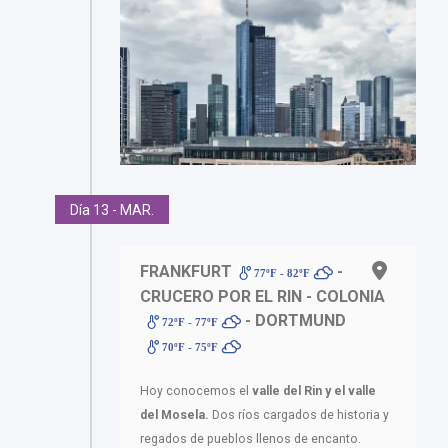
Día 13 - MAR.
FRANKFURT
-
77ºF - 82ºF
CRUCERO POR EL RIN - COLONIA
- DORTMUND
72ºF - 77ºF
70ºF - 75ºF
Hoy conocemos el
valle del Rin y el valle
del Mosela.
Dos ríos cargados de historia y
regados de pueblos llenos de encanto.