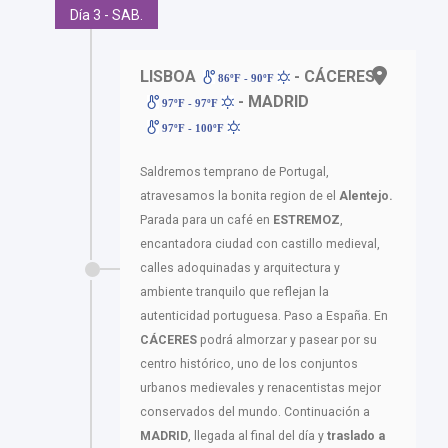
Día 3 - SAB.
LISBOA
- CÁCERES
86ºF - 90ºF
- MADRID
97ºF - 97ºF
97ºF - 100ºF
Saldremos temprano de Portugal,
atravesamos la bonita region de el
Alentejo.
Parada para un café en
ESTREMOZ
,
encantadora ciudad con castillo medieval,
calles adoquinadas y arquitectura y
ambiente tranquilo que reflejan la
autenticidad portuguesa. Paso a España. En
CÁCERES
podrá almorzar y pasear por su
centro histórico, uno de los conjuntos
urbanos medievales y renacentistas mejor
conservados del mundo. Continuación a
MADRID
, llegada al final del día y
traslado a