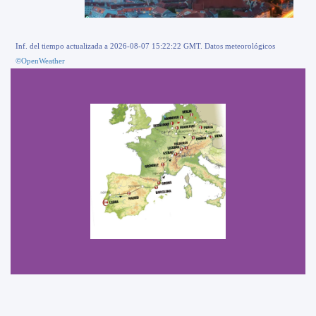
Inf. del tiempo actualizada a 2026-08-07 15:22:22 GMT. Datos meteorológicos
©OpenWeather