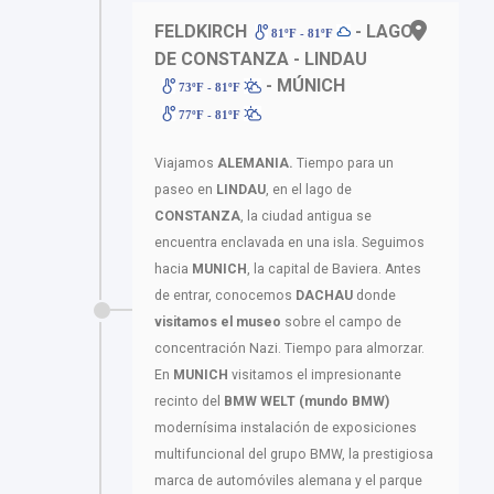
FELDKIRCH
- LAGO
81ºF - 81ºF
DE CONSTANZA - LINDAU
- MÚNICH
73ºF - 81ºF
77ºF - 81ºF
Viajamos
ALEMANIA.
Tiempo para un
paseo en
LINDAU
, en el lago de
CONSTANZA
, la ciudad antigua se
encuentra enclavada en una isla. Seguimos
hacia
MUNICH
, la capital de Baviera. Antes
de entrar, conocemos
DACHAU
donde
visitamos el museo
sobre el campo de
concentración Nazi. Tiempo para almorzar.
En
MUNICH
visitamos el impresionante
recinto del
BMW WELT (mundo BMW)
modernísima instalación de exposiciones
multifuncional del grupo BMW, la prestigiosa
marca de automóviles alemana y el parque