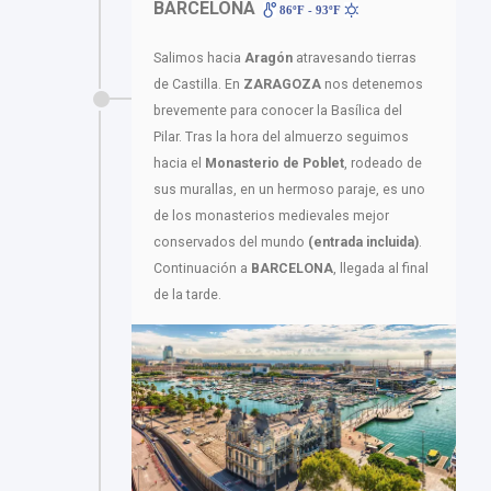
BARCELONA
86ºF - 93ºF
Salimos hacia
Aragón
atravesando tierras
de Castilla. En
ZARAGOZA
nos detenemos
brevemente para conocer la Basílica del
Pilar. Tras la hora del almuerzo seguimos
hacia el
Monasterio de Poblet
, rodeado de
sus murallas, en un hermoso paraje, es uno
de los monasterios medievales mejor
conservados del mundo
(entrada incluida)
.
Continuación a
BARCELONA
, llegada al final
de la tarde.