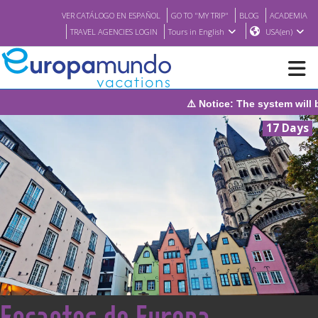
VER CATÁLOGO EN ESPAÑOL
GO TO "MY TRIP"
BLOG
ACADEMIA
TRAVEL AGENCIES LOGIN
Tours in English
USA(en)
⚠️ Notice: The system will be under mainte
NEW
17 Days
BROCHURE PDF
WHERE TO BUY
FEATURED
ABOUT US
<
Encantos de Europa