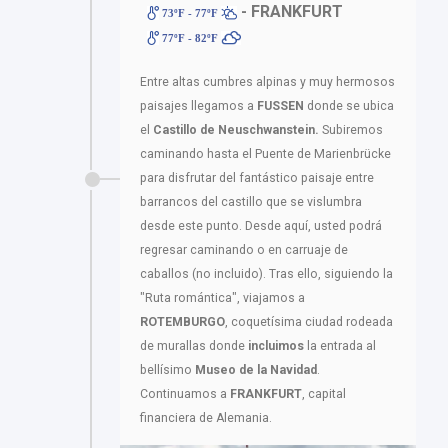
- FRANKFURT
73ºF - 77ºF
77ºF - 82ºF
Entre altas cumbres alpinas y muy hermosos
paisajes llegamos a
FUSSEN
donde se ubica
el
Castillo de Neuschwanstein.
Subiremos
caminando hasta el Puente de Marienbrücke
para disfrutar del fantástico paisaje entre
barrancos del castillo que se vislumbra
desde este punto. Desde aquí, usted podrá
regresar caminando o en carruaje de
caballos (no incluido). Tras ello, siguiendo la
"Ruta romántica", viajamos a
ROTEMBURGO
, coquetísima ciudad rodeada
de murallas donde
incluimos
la entrada al
bellísimo
Museo de la Navidad
.
Continuamos a
FRANKFURT
, capital
financiera de Alemania.