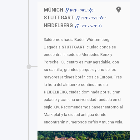
MÚNICH
-
64ºF - 70ºF
STUTTGART
-
70ºF - 75ºF
HEIDELBERG
57ºF - 57ºF
Saldremos hacia Baden-Württemberg.
Llegada a
STUTTGART
, ciudad donde se
encuentra la sede de Mercedes-Benz y
Porsche . Su centro es muy agradable, con
su castillo, grandes parques y uno de los
mayores jardines botánicos de Europa. Tras
la hora del almuerzo continuamos a
HEIDELBERG
, ciudad dominada por su gran
palacio y con una universidad fundada en el
siglo XIV. Recomendamos pasear entorno al
Marktplat y la ciudad antigua donde
encontrarán numerosos cafés y mucha vida.