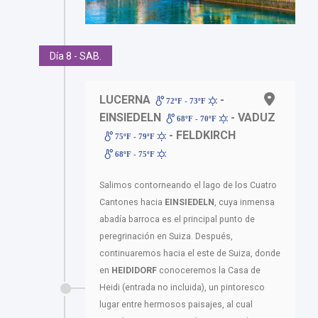
Día 8 - SAB.
LUCERNA
-
72ºF - 73ºF
EINSIEDELN
- VADUZ
68ºF - 70ºF
- FELDKIRCH
75ºF - 79ºF
68ºF - 75ºF
Salimos contorneando el lago de los Cuatro
Cantones hacia
EINSIEDELN
, cuya inmensa
abadía barroca es el principal punto de
peregrinación en Suiza. Después,
continuaremos hacia el este de Suiza, donde
en
HEIDIDORF
conoceremos la Casa de
Heidi (entrada no incluida), un pintoresco
lugar entre hermosos paisajes, al cual