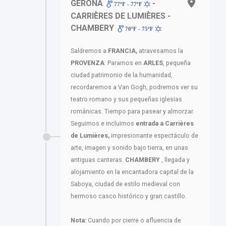
GERONA
-
77ºF - 77ºF
CARRIÈRES DE LUMIÈRES -
CHAMBERY
70ºF - 75ºF
Saldremos a
FRANCIA,
atravesamos la
PROVENZA
. Paramos en
ARLES
, pequeña
ciudad patrimonio de la humanidad,
recordaremos a Van Gogh, podremos ver su
teatro romano y sus pequeñas iglesias
románicas. Tiempo para pasear y almorzar.
Seguimos e incluimos
entrada a
Carrières
de Lumières,
impresionante espectáculo de
arte, imagen y sonido bajo tierra, en unas
antiguas canteras.
CHAMBERY
, llegada y
alojamiento en la encantadora capital de la
Saboya, ciudad de estilo medieval con
hermoso casco histórico y gran castillo.
Nota:
Cuando por cierre o afluencia de