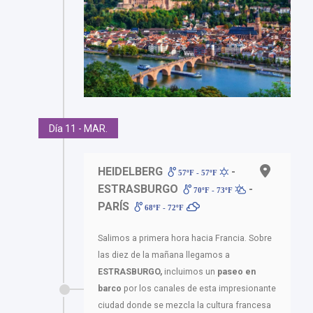
Día 11 - MAR.
HEIDELBERG
-
57ºF - 57ºF
ESTRASBURGO
-
70ºF - 73ºF
PARÍS
68ºF - 72ºF
Salimos a primera hora hacia Francia. Sobre
las diez de la mañana llegamos a
ESTRASBURGO,
incluimos un
paseo en
barco
por los canales de esta impresionante
ciudad donde se mezcla la cultura francesa