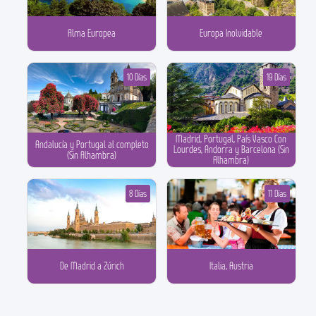
Alma Europea
Europa Inolvidable
10 Días
19 Días
Madrid, Portugal, País Vasco Con
Andalucía y Portugal al completo
Lourdes, Andorra y Barcelona (Sin
(Sin Alhambra)
Alhambra)
8 Días
11 Días
De Madrid a Zúrich
Italia, Austria