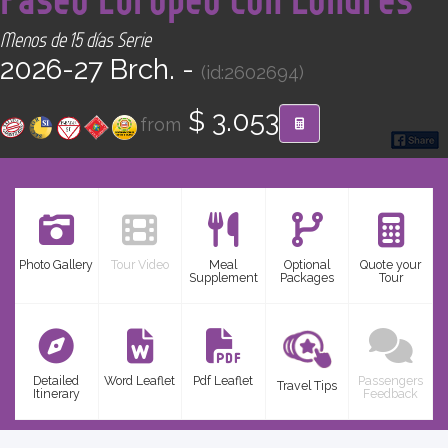
CONTACT
Menos de 15 días Serie
2026-27 Brch. -
(id:2602694)
Find your Tour
$ 3.053
from
Photo Gallery
Tour Video
Meal
Optional
Quote your
Supplement
Packages
Tour
Detailed
Word Leaflet
Pdf Leaflet
Passengers
Travel Tips
Itinerary
Feedback