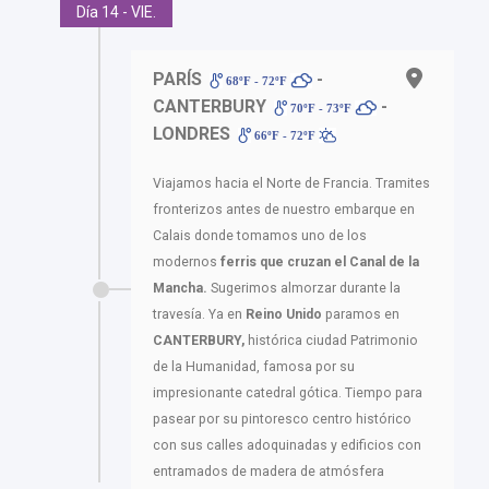
Día 14 - VIE.
PARÍS
-
68ºF - 72ºF
CANTERBURY
-
70ºF - 73ºF
LONDRES
66ºF - 72ºF
Viajamos hacia el Norte de Francia. Tramites
fronterizos antes de nuestro embarque en
Calais donde tomamos uno de los
modernos
ferris que cruzan el Canal de la
Mancha.
Sugerimos almorzar durante la
travesía. Ya en
Reino Unido
paramos en
CANTERBURY,
histórica ciudad Patrimonio
de la Humanidad, famosa por su
impresionante catedral gótica. Tiempo para
pasear por su pintoresco centro histórico
con sus calles adoquinadas y edificios con
entramados de madera de atmósfera