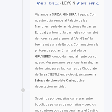
- LEYSIN
66ºF - 73ºF
66ºF - 66ºF
Viajamos a
SUIZA.
GINEBRA,
llegada. Con
nuestro guía iremos al Palacio de las
Naciones (sede de las Naciones Unidas en
Europa) y al bonito Jardín Inglés con su reloj
de flores y admiraremos el “Jet d’Eau”, la
fuente más alta de Europa. Continuación a la
pintoresca población amurallada de
GRUYERES
, conocida mundialmente por su
queso. Muy próximos se encuentran algunas
de los principales fabricantes de Chocolate
de Suiza (NESTLE entre otros),
visitamos la
fábrica de chocolate
Cailler,
dulce
degustación incluida!.
Seguimos por pequeñas carreteras entre
bucólicos paisajes de montañas y pueblos
muy pintorescos de madera hasta el Castillo