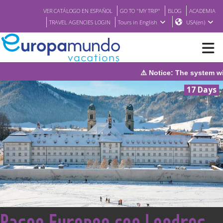
VER CATÁLOGO EN ESPAÑOL
GO TO "MY TRIP"
BLOG
ACADEMIA
TRAVEL AGENCIES LOGIN
Tours in English
USA(en)
⚠️ Notice: The system will be under maintenan
NEW
17 Days
BROCHURE PDF
WHERE TO BUY
FEATURED
ABOUT US
<
Paseo Europeo con Londres