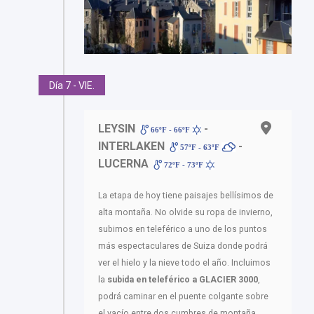
Día 7 - VIE.
LEYSIN
-
66ºF - 66ºF
INTERLAKEN
-
57ºF - 63ºF
LUCERNA
72ºF - 73ºF
La etapa de hoy tiene paisajes bellísimos de
alta montaña. No olvide su ropa de invierno,
subimos en teleférico a uno de los puntos
más espectaculares de Suiza donde podrá
ver el hielo y la nieve todo el año. Incluimos
la
subida en teleférico a GLACIER 3000
,
podrá caminar en el puente colgante sobre
el vacío entre dos cumbres de montaña,