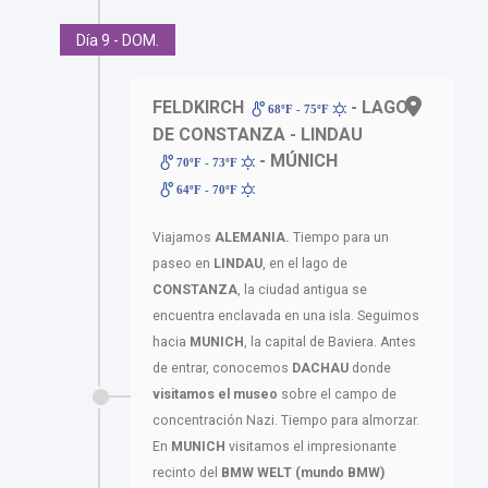
Día 9 - DOM.
FELDKIRCH
- LAGO
68ºF - 75ºF
DE CONSTANZA - LINDAU
- MÚNICH
70ºF - 73ºF
64ºF - 70ºF
Viajamos
ALEMANIA.
Tiempo para un
paseo en
LINDAU
, en el lago de
CONSTANZA
, la ciudad antigua se
encuentra enclavada en una isla. Seguimos
hacia
MUNICH
, la capital de Baviera. Antes
de entrar, conocemos
DACHAU
donde
visitamos el museo
sobre el campo de
concentración Nazi. Tiempo para almorzar.
En
MUNICH
visitamos el impresionante
recinto del
BMW WELT (mundo BMW)