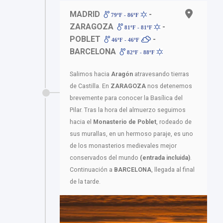
MADRID
-
79ºF - 86ºF
ZARAGOZA
-
81ºF - 81ºF
POBLET
-
46ºF - 46ºF
BARCELONA
82ºF - 88ºF
Salimos hacia
Aragón
atravesando tierras
de Castilla. En
ZARAGOZA
nos detenemos
brevemente para conocer la Basílica del
Pilar. Tras la hora del almuerzo seguimos
hacia el
Monasterio de Poblet
, rodeado de
sus murallas, en un hermoso paraje, es uno
de los monasterios medievales mejor
conservados del mundo
(entrada incluida)
.
Continuación a
BARCELONA
, llegada al final
de la tarde.