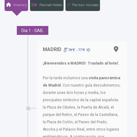
Itinerary
Planned Hotels
The tour includes
Día 1 - SAB.
MADRID
70ºF - 77ºF
¡Bienvenidos a MADRID
!.
Traslado al hotel.
Por la tarde incluimos una
visita panorámica
de Madrid.
Con nuestro guía descubriremos,
durante unas dos horas y media, los
principales símbolos de la capital española:
la Plaza de Cibeles, la Puerta de Alcalá, el
parque del Retiro, el Paseo de la Castellana,
la Plaza de Colón, el Paseo del Prado,
Atocha y el Palacio Real, entre otros lugares
emblemáticos. A continuación, nos