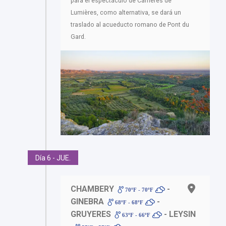
para el espectáculo de Carrières de
Lumières, como alternativa, se dará un
traslado al acueducto romano de Pont du
Gard.
Día 6 - JUE.
CHAMBERY
-
70ºF - 70ºF
GINEBRA
-
68ºF - 68ºF
GRUYERES
- LEYSIN
63ºF - 66ºF