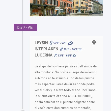
Día 7 - VIE.
LEYSIN
-
57ºF - 57ºF
INTERLAKEN
-
59ºF - 70ºF
LUCERNA
63ºF - 66ºF
La etapa de hoy tiene paisajes bellísimos de
alta montaña. No olvide su ropa de invierno,
subimos en teleférico a uno de los puntos
más espectaculares de Suiza donde podrá
ver el hielo y la nieve todo el año. Incluimos
la
subida en teleférico a GLACIER 3000
,
podrá caminar en el puente colgante sobre
el vacío entre dos cumbres de montaña,