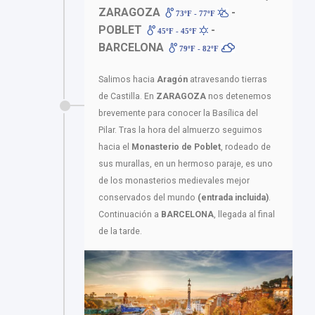
ZARAGOZA
-
73ºF - 77ºF
POBLET
-
45ºF - 45ºF
BARCELONA
79ºF - 82ºF
Salimos hacia
Aragón
atravesando tierras
de Castilla. En
ZARAGOZA
nos detenemos
brevemente para conocer la Basílica del
Pilar. Tras la hora del almuerzo seguimos
hacia el
Monasterio de Poblet
, rodeado de
sus murallas, en un hermoso paraje, es uno
de los monasterios medievales mejor
conservados del mundo
(entrada incluida)
.
Continuación a
BARCELONA
, llegada al final
de la tarde.