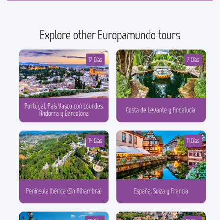
Explore other Europamundo tours
17 Días
7 Días
Portugal, País Vasco con Lourdes,
Costa de Levante y Andalucía
Andorra y Barcelona
14 Días
11 Días
Península Ibérica (Sin Alhambra)
España, Suiza y Francia