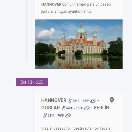
HANNOVER
con un tiempo para un paseo
junto al antiguo ayuntamiento.
Día 13 - JUE.
HANNOVER
-
68ºF - 72ºF
GOSLAR
- BERLÍN
64ºF - 70ºF
64ºF - 70ºF
Tras el desayuno, nuestra ruta nos lleva a