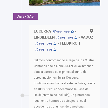
Día 8 - SAB.
LUCERNA
-
63ºF - 66ºF
EINSIEDELN
- VADUZ
59ºF - 59ºF
- FELDKIRCH
66ºF - 70ºF
66ºF - 68ºF
Salimos contorneando el lago de los Cuatro
Cantones hacia
EINSIEDELN
, cuya inmensa
abadía barroca es el principal punto de
peregrinación en Suiza. Después,
continuaremos hacia el este de Suiza, donde
en
HEIDIDORF
conoceremos la Casa de
Heidi (entrada no incluida), un pintoresco
lugar entre hermosos paisajes, al cual
accedemos por un sendero peatonal.