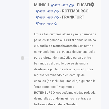
MÚNICH
- FUSSEN
66ºF - 68ºF
- ROTEMBURGO
63ºF - 68ºF
- FRANKFURT
68ºF - 68ºF
63ºF - 66ºF
Entre altas cumbres alpinas y muy hermosos
paisajes llegamos a
FUSSEN
donde se ubica
el
Castillo de Neuschwanstein.
Subiremos
caminando hasta el Puente de Marienbrücke
para disfrutar del fantástico paisaje entre
barrancos del castillo que se vislumbra
desde este punto. Desde aquí, usted podrá
regresar caminando o en carruaje de
caballos (no incluido). Tras ello, siguiendo la
"Ruta romántica", viajamos a
ROTEMBURGO
, coquetísima ciudad rodeada
de murallas donde
incluimos
la entrada al
bellísimo
Museo de la Navidad
.