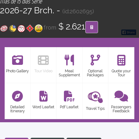
Más de 15 días Serie
CONTACT
2026-27 Brch. -
(id:2602695)
Find your Tour
$ 2.621
from
Photo Gallery
Tour Video
Meal
Optional
Quote your
Supplement
Packages
Tour
Detailed
Word Leaflet
Pdf Leaflet
Passengers
Travel Tips
Itinerary
Feedback