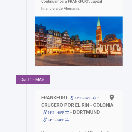
Continuamos a
FRANKFURT
, capital
financiera de Alemania.
Día 11 - MAR.
FRANKFURT
-
63ºF - 66ºF
CRUCERO POR EL RIN - COLONIA
- DORTMUND
64ºF - 68ºF
64ºF - 68ºF