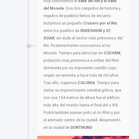
Hoy conocemos el
valle del Rin y el valle
del Mosela.
Dos ríos cargados de historia y
regados de pueblos llenos de encanto.
Incluimos un pequeño
Crucero por el Rin
,
entre los pueblos de
RUDESHEIM y ST.
GOAR
; sin duda el sector más pintoresco del
Rin. Posteriormente conocemos el río
Mosela. Tiempo para almorzar en
COCHEM
,
población muy pintoresca a orillas del Rhin
dominada por su imponente castillo cuyo
origen se remonta a hace más de mil años.
Tras ello, viajamos
COLONIA
. Tiempo para
visitar su impresionante catedral gótica, que
con sus 154 metros de altura fue el edificio
más alto del mundo hasta el final del s.XIX.
Podrá también pasear junto al río Rhin y por
el animado centro de la ciudad. Alojamiento
en la ciudad de
DORTMUND
.