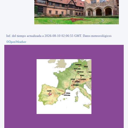
Inf. del tiempo actualizada a 2026-08-10 02:06:55 GMT. Datos meteorológicos
©OpenWeather