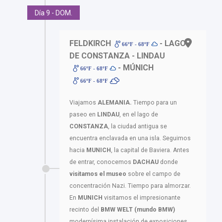
Día 9 - DOM.
FELDKIRCH
- LAGO
66ºF - 68ºF
DE CONSTANZA - LINDAU
- MÚNICH
66ºF - 68ºF
66ºF - 68ºF
Viajamos
ALEMANIA.
Tiempo para un
paseo en
LINDAU
, en el lago de
CONSTANZA
, la ciudad antigua se
encuentra enclavada en una isla. Seguimos
hacia
MUNICH
, la capital de Baviera. Antes
de entrar, conocemos
DACHAU
donde
visitamos el museo
sobre el campo de
concentración Nazi. Tiempo para almorzar.
En
MUNICH
visitamos el impresionante
recinto del
BMW WELT (mundo BMW)
modernísima instalación de exposiciones