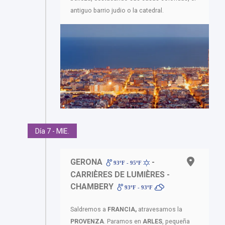
antiguo barrio judio o la catedral.
Día 7 - MIE.
GERONA
-
93ºF - 95ºF
CARRIÈRES DE LUMIÈRES -
CHAMBERY
93ºF - 93ºF
Saldremos a
FRANCIA,
atravesamos la
PROVENZA
. Paramos en
ARLES
, pequeña