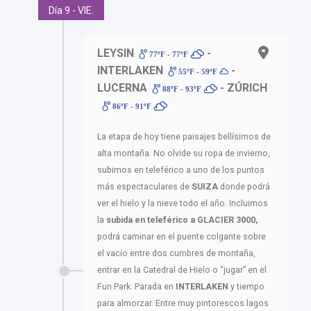
Día 9 - VIE.
LEYSIN
-
77ºF - 77ºF
INTERLAKEN
-
55ºF - 59ºF
LUCERNA
- ZÚRICH
88ºF - 93ºF
86ºF - 91ºF
La etapa de hoy tiene paisajes bellísimos de
alta montaña. No olvide su ropa de invierno,
subimos en teleférico a uno de los puntos
más espectaculares de
SUIZA
donde podrá
ver el hielo y la nieve todo el año. Incluimos
la
subida en teleférico a GLACIER 3000,
podrá caminar en el puente colgante sobre
el vacío entre dos cumbres de montaña,
entrar en la Catedral de Hielo o “jugar” en el
Fun Park. Parada en
INTERLAKEN
y tiempo
para almorzar. Entre muy pintorescos lagos