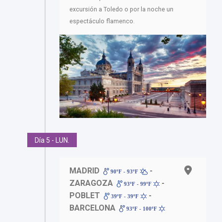
excursión a Toledo o por la noche un
espectáculo flamenco.
Día 5 - LUN.
MADRID
-
90ºF - 93ºF
ZARAGOZA
-
93ºF - 99ºF
POBLET
-
39ºF - 39ºF
BARCELONA
93ºF - 100ºF