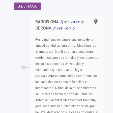
Día 6 - MAR.
BARCELONA
-
93ºF - 100ºF
GERONA
93ºF - 95ºF
Por la mañana incluimos una
visita de la
ciudad condal
, abierta al mar Mediterráneo,
afamada por Gaudí y por su arquitectura
modernista, por sus ramblas y los recuerdos
de las Exposiciones Universales y
olimpiadas que allí tuvieron lugar.
BARCELONA
es considerada como una de
las capitales europeas más bellas e
interesantes. Al final de la tarde saldremos
de Barcelona hacia el norte de Cataluña.
Antes de ir al hotel, un paseo por
GIRONA
,
para descubrir su núcleo histórico de gran
belleza, destacando sus casas coloridas, el