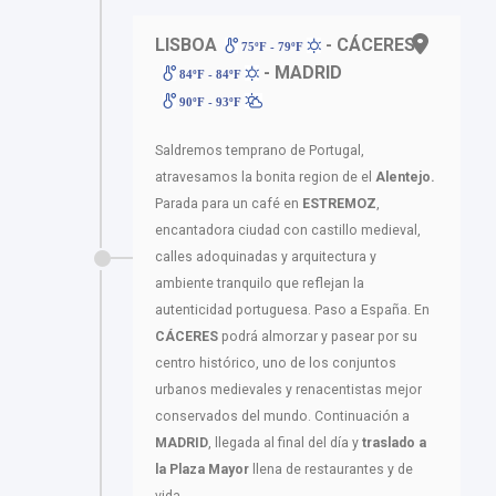
LISBOA
- CÁCERES
75ºF - 79ºF
- MADRID
84ºF - 84ºF
90ºF - 93ºF
Saldremos temprano de Portugal,
atravesamos la bonita region de el
Alentejo.
Parada para un café en
ESTREMOZ
,
encantadora ciudad con castillo medieval,
calles adoquinadas y arquitectura y
ambiente tranquilo que reflejan la
autenticidad portuguesa. Paso a España. En
CÁCERES
podrá almorzar y pasear por su
centro histórico, uno de los conjuntos
urbanos medievales y renacentistas mejor
conservados del mundo. Continuación a
MADRID
, llegada al final del día y
traslado a
la Plaza Mayor
llena de restaurantes y de
vida.