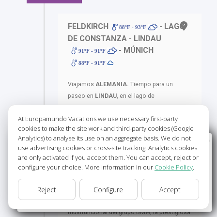
FELDKIRCH
- LAGO
88ºF - 93ºF
DE CONSTANZA - LINDAU
- MÚNICH
91ºF - 91ºF
88ºF - 91ºF
Viajamos
ALEMANIA.
Tiempo para un
paseo en
LINDAU
, en el lago de
CONSTANZA
, la ciudad antigua se
At Europamundo Vacations we use necessary first-party
encuentra enclavada en una isla. Seguimos
cookies to make the site work and third-party cookies (Google
hacia
MUNICH
, la capital de Baviera. Antes
Analytics) to analyse its use on an aggregate basis. We do not
Wellcome to Europamundo Vacations, your in the
de entrar, conocemos
DACHAU
donde
use advertising cookies or cross-site tracking. Analytics cookies
international site of:
visitamos el museo
sobre el campo de
are only activated if you accept them. You can accept, reject or
concentración Nazi. Tiempo para almorzar.
configure your choice. More information in our
Cookie Policy
.
Bienvenido a Europamundo Vacaciones, está usted en el
En
MUNICH
visitamos el impresionante
sitio internacional de:
Reject
Configure
Accept
recinto del
BMW WELT (mundo BMW)
USA(en)
change/cambiar
modernísima instalación de exposiciones
multifuncional del grupo BMW, la prestigiosa