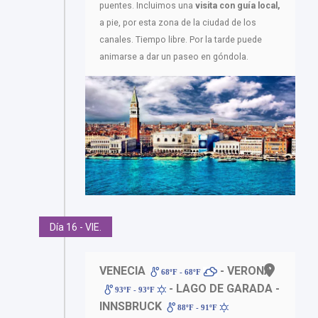
puentes. Incluimos una
visita con guía local,
a pie, por esta zona de la ciudad de los
canales. Tiempo libre. Por la tarde puede
animarse a dar un paseo en góndola.
Día 16 - VIE.
VENECIA
- VERONA
68ºF - 68ºF
- LAGO DE GARADA -
93ºF - 93ºF
INNSBRUCK
88ºF - 91ºF