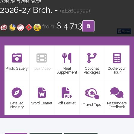
Más de 15 días Serie
CONTACT
2026-27 Brch. -
(id:2602722)
Find your Tour
$ 4.713
from
Photo Gallery
Tour Video
Meal
Optional
Quote your
Supplement
Packages
Tour
Detailed
Word Leaflet
Pdf Leaflet
Passengers
Travel Tips
Itinerary
Feedback