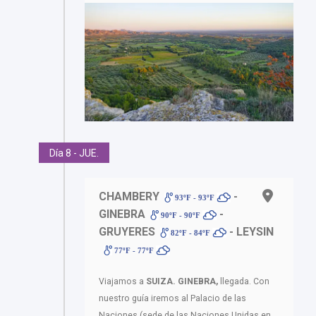
Día 8 - JUE.
CHAMBERY
-
93ºF - 93ºF
GINEBRA
-
90ºF - 90ºF
GRUYERES
- LEYSIN
82ºF - 84ºF
77ºF - 77ºF
Viajamos a
SUIZA.
GINEBRA,
llegada. Con
nuestro guía iremos al Palacio de las
Naciones (sede de las Naciones Unidas en