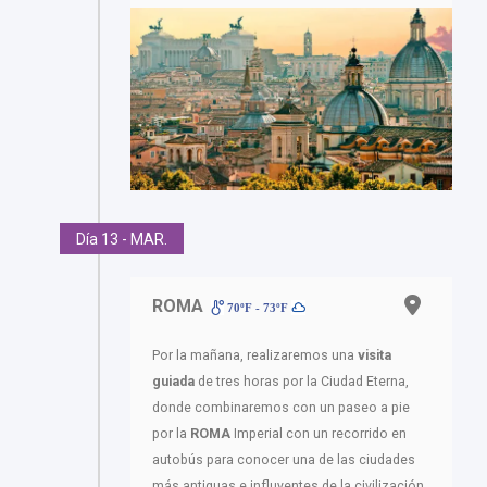
Día 13 - MAR.
ROMA
70ºF - 73ºF
Por la mañana, realizaremos una
visita
guiada
de tres horas por la Ciudad Eterna,
donde combinaremos con un paseo a pie
por la
ROMA
Imperial con un recorrido en
autobús para conocer una de las ciudades
más antiguas e influyentes de la civilización