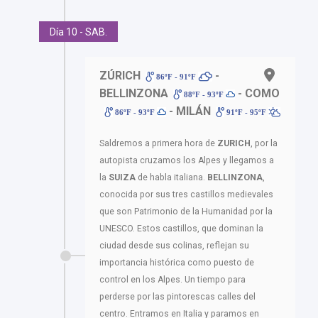
Día 10 - SAB.
ZÚRICH
-
86ºF - 91ºF
BELLINZONA
- COMO
88ºF - 93ºF
- MILÁN
86ºF - 93ºF
91ºF - 95ºF
Saldremos a primera hora de
ZURICH
, por la
autopista cruzamos los Alpes y llegamos a
la
SUIZA
de habla italiana.
BELLINZONA
,
conocida por sus tres castillos medievales
que son Patrimonio de la Humanidad por la
UNESCO. Estos castillos, que dominan la
ciudad desde sus colinas, reflejan su
importancia histórica como puesto de
control en los Alpes. Un tiempo para
perderse por las pintorescas calles del
centro. Entramos en Italia y paramos en