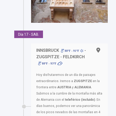
Día 17 - SAB.
INNSBRUCK
-
88ºF - 91ºF
ZUGSPITZE - FELDKIRCH
88ºF - 93ºF
Hoy disfrutaremos de un día de paisajes
extraordinarios. Iremos a
ZUGSPITZE
en la
frontera entre
AUSTRIA
y
ALEMANIA
.
Subimos a la cumbre de la montaña más alta
de Alemania con el
teleférico (incluido)
. En
días buenos, podemos ver una panorámica
de los picos nevados de las montañas en 4