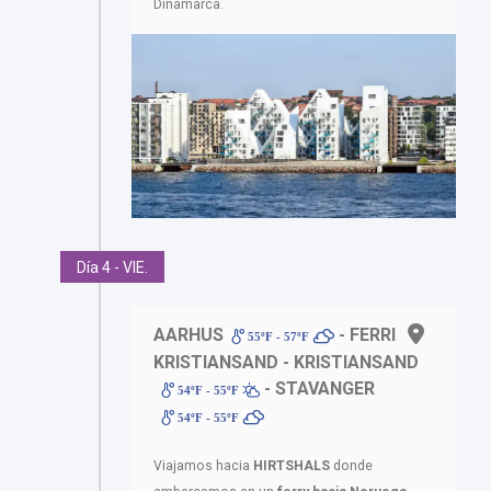
Dinamarca.
Día 4 - VIE.
AARHUS
- FERRI
55ºF - 57ºF
KRISTIANSAND - KRISTIANSAND
- STAVANGER
54ºF - 55ºF
54ºF - 55ºF
Viajamos hacia
HIRTSHALS
donde