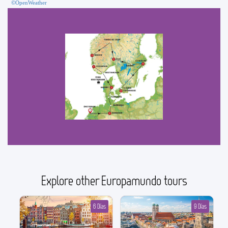
©OpenWeather
Explore other Europamundo tours
6 Días
9 Días