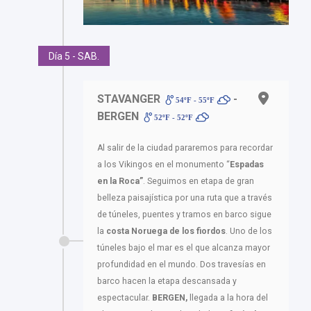
Día 5 - SAB.
STAVANGER
-
54ºF - 55ºF
BERGEN
52ºF - 52ºF
Al salir de la ciudad pararemos para recordar
a los Vikingos en el monumento “
Espadas
en la Roca”
. Seguimos en etapa de gran
belleza paisajística por una ruta que a través
de túneles, puentes y tramos en barco sigue
la
costa Noruega de los fiordos
. Uno de los
túneles bajo el mar es el que alcanza mayor
profundidad en el mundo. Dos travesías en
barco hacen la etapa descansada y
espectacular.
BERGEN,
llegada a la hora del