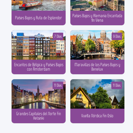
Países Bajos y Alemania Encantada
Países Bajos y Ruta de Esplendor
fin Viena
7 Días
9 Días
Encantos de Bélgica y Países Bajos
Maravillas de los Países Bajos y
con Ámsterdam
Benelux
11 Días
11 Días
Grandes Capitales del Norte Fin
Vuelta Nórdica Fin Oslo
Helsinki