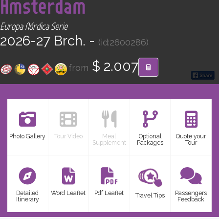
Ámsterdam
CONTACT
Europa Nórdica Serie
Find your Tour
2026-27 Brch. -
(id:2600286)
$ 2.007
from
Photo Gallery
Tour Video
Meal
Optional
Quote your
Supplement
Packages
Tour
Detailed
Word Leaflet
Pdf Leaflet
Passengers
Travel Tips
Itinerary
Feedback