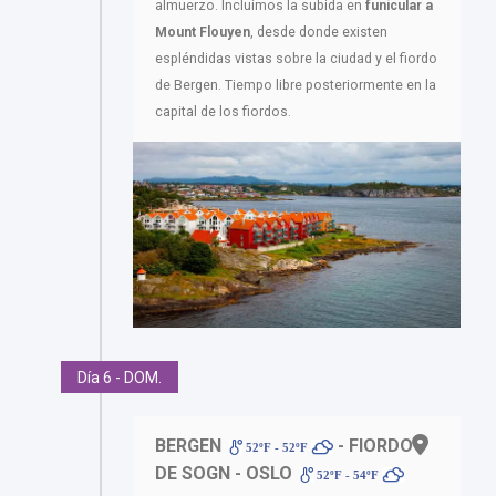
almuerzo. Incluimos la subida en
funicular a
Mount Flouyen
, desde donde existen
espléndidas vistas sobre la ciudad y el fiordo
de Bergen. Tiempo libre posteriormente en la
capital de los fiordos.
Día 6 - DOM.
BERGEN
- FIORDO
52ºF - 52ºF
DE SOGN - OSLO
52ºF - 54ºF