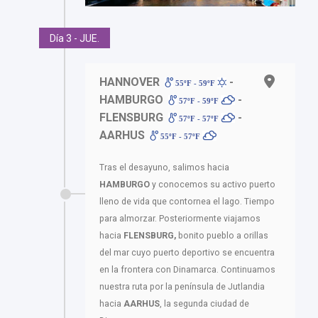
Día 3 - JUE.
HANNOVER
-
55ºF - 59ºF
HAMBURGO
-
57ºF - 59ºF
FLENSBURG
-
57ºF - 57ºF
AARHUS
55ºF - 57ºF
Tras el desayuno, salimos hacia
HAMBURGO
y conocemos su activo puerto
lleno de vida que contornea el lago. Tiempo
para almorzar. Posteriormente viajamos
hacia
FLENSBURG,
bonito pueblo a orillas
del mar cuyo puerto deportivo se encuentra
en la frontera con Dinamarca. Continuamos
nuestra ruta por la península de Jutlandia
hacia
AARHUS
, la segunda ciudad de