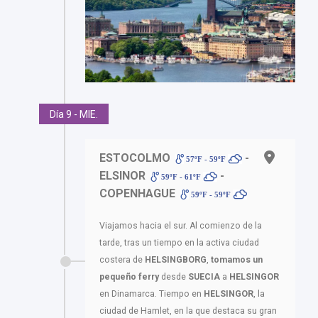
Día 9 - MIE.
ESTOCOLMO
-
57ºF - 59ºF
ELSINOR
-
59ºF - 61ºF
COPENHAGUE
59ºF - 59ºF
Viajamos hacia el sur. Al comienzo de la
tarde, tras un tiempo en la activa ciudad
costera de
HELSINGBORG
,
tomamos un
pequeño ferry
desde
SUECIA
a
HELSINGOR
en Dinamarca. Tiempo en
HELSINGOR
, la
ciudad de Hamlet, en la que destaca su gran