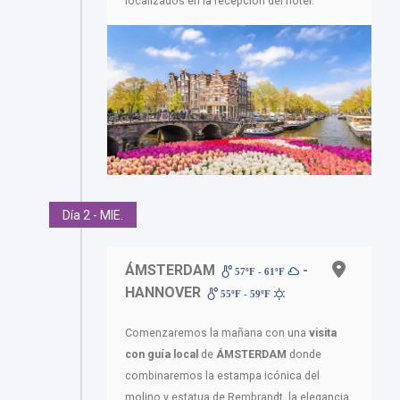
localizados en la recepción del hotel.
Día 2 - MIE.
ÁMSTERDAM
-
57ºF - 61ºF
HANNOVER
55ºF - 59ºF
Comenzaremos la mañana con una
visita
con guía local
de
ÁMSTERDAM
donde
combinaremos la estampa icónica del
molino y estatua de Rembrandt, la elegancia