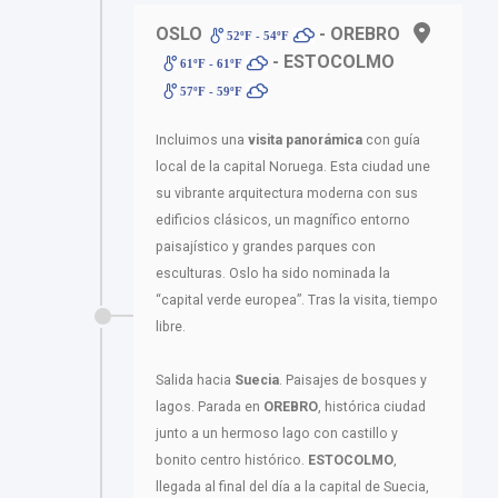
OSLO
- OREBRO
52ºF - 54ºF
- ESTOCOLMO
61ºF - 61ºF
57ºF - 59ºF
Incluimos una
visita panorámica
con guía
local de la capital Noruega. Esta ciudad une
su vibrante arquitectura moderna con sus
edificios clásicos, un magnífico entorno
paisajístico y grandes parques con
esculturas. Oslo ha sido nominada la
“capital verde europea”. Tras la visita, tiempo
libre.
Salida hacia
Suecia
. Paisajes de bosques y
lagos. Parada en
OREBRO
, histórica ciudad
junto a un hermoso lago con castillo y
bonito centro histórico.
ESTOCOLMO
,
llegada al final del día a la capital de Suecia,