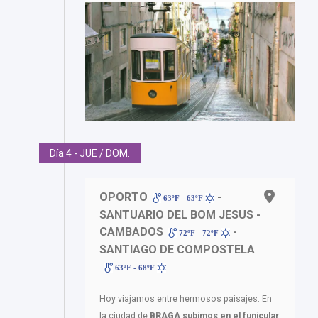
Día 4 - JUE / DOM.
OPORTO
-
63ºF - 63ºF
SANTUARIO DEL BOM JESUS -
CAMBADOS
-
72ºF - 72ºF
SANTIAGO DE COMPOSTELA
63ºF - 68ºF
Hoy viajamos entre hermosos paisajes. En
la ciudad de
BRAGA
subimos en el funicular