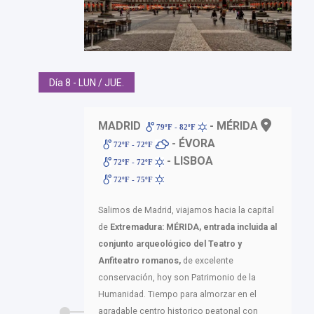
Día 8 - LUN / JUE.
MADRID
- MÉRIDA
79ºF - 82ºF
- ÉVORA
72ºF - 72ºF
- LISBOA
72ºF - 72ºF
72ºF - 75ºF
Salimos de Madrid, viajamos hacia la capital
de
Extremadura: MÉRIDA,
entrada incluida al
conjunto arqueológico del Teatro y
Anfiteatro
romanos,
de excelente
conservación, hoy son Patrimonio de la
Humanidad. Tiempo para almorzar en el
agradable centro historico peatonal con