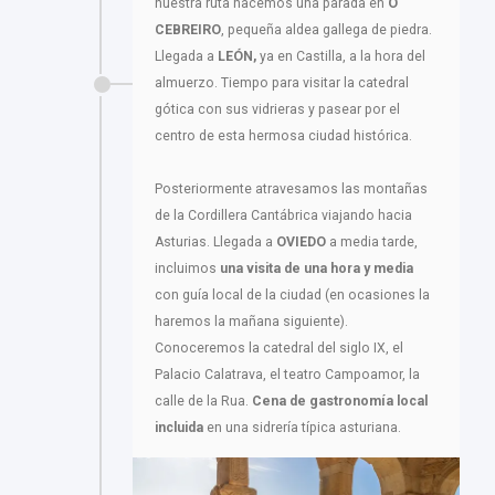
nuestra ruta hacemos una parada en
O
CEBREIRO
, pequeña aldea gallega de piedra.
Llegada a
LEÓN,
ya en Castilla, a la hora del
almuerzo. Tiempo para visitar la catedral
gótica con sus vidrieras y pasear por el
centro de esta hermosa ciudad histórica.
Posteriormente atravesamos las montañas
de la Cordillera Cantábrica viajando hacia
Asturias. Llegada a
OVIEDO
a media tarde,
incluimos
una visita de una hora y media
con guía local de la ciudad (en ocasiones la
haremos la mañana siguiente).
Conoceremos la catedral del siglo IX, el
Palacio Calatrava, el teatro Campoamor, la
calle de la Rua.
Cena de gastronomía local
incluida
en una sidrería típica asturiana.