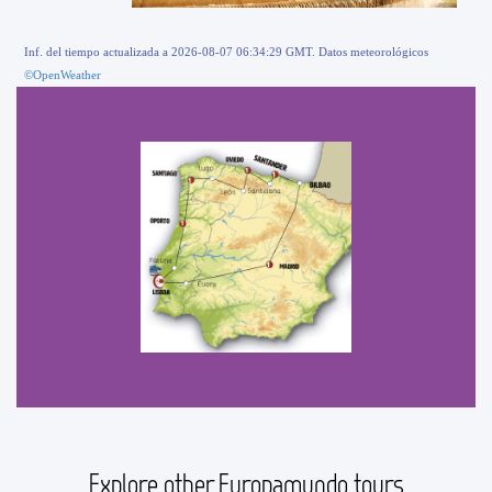
Inf. del tiempo actualizada a 2026-08-07 06:34:29 GMT. Datos meteorológicos
©OpenWeather
Explore other Europamundo tours