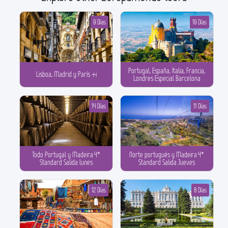
9 Días
19 Días
Portugal, España, Italia, Francia,
Lisboa, Madrid y París +i
Londres Especial Barcelona
14 Días
11 Días
Todo Portugal y Madeira 4*
Norte portugués y Madeira 4*
Standard Salida lunes
Standard Salida Jueves
12 Días
8 Días