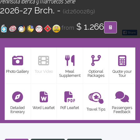
Península Ibérica y Marruecos Serie
CONTACT
2026-27 Brch. -
(id:2600289)
Find your Tour
$ 1.266
from
Photo Gallery
Tour Video
Meal
Optional
Quote your
Supplement
Packages
Tour
Detailed
Word Leaflet
Pdf Leaflet
Passengers
Travel Tips
Itinerary
Feedback