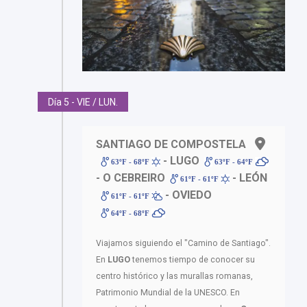
Día 5 - VIE / LUN.
SANTIAGO DE COMPOSTELA
- LUGO
63ºF - 68ºF
63ºF - 64ºF
- O CEBREIRO
- LEÓN
61ºF - 61ºF
- OVIEDO
61ºF - 61ºF
64ºF - 68ºF
Viajamos siguiendo el "Camino de Santiago".
En
LUGO
tenemos tiempo de conocer su
centro histórico y las murallas romanas,
Patrimonio Mundial de la UNESCO. En