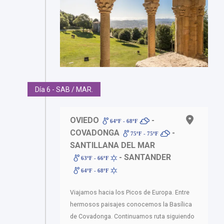
Día 6 - SAB / MAR.
OVIEDO
-
64ºF - 68ºF
COVADONGA
-
75ºF - 75ºF
SANTILLANA DEL MAR
- SANTANDER
63ºF - 66ºF
64ºF - 68ºF
Viajamos hacia los Picos de Europa. Entre
hermosos paisajes conocemos la Basílica
de Covadonga. Continuamos ruta siguiendo