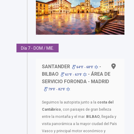
Día 7 - DOM / MIE.
SANTANDER
-
64ºF - 68ºF
BILBAO
- ÁREA DE
61ºF - 63ºF
SERVICIO FORONDA - MADRID
79ºF - 82ºF
Seguimos la autopista junto a la
costa del
Cantábrico
, con paisajes de gran belleza
entre la montaña y el mar.
BILBAO
, llegada y
visita panorámica a la mayor ciudad del País
Vasco y principal motor económico y