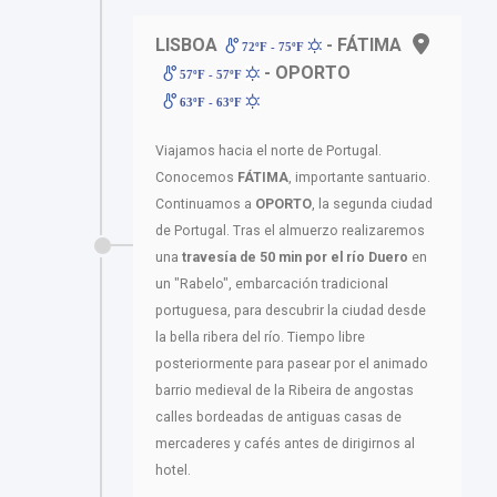
LISBOA
- FÁTIMA
72ºF - 75ºF
- OPORTO
57ºF - 57ºF
63ºF - 63ºF
Viajamos hacia el norte de Portugal.
Conocemos
FÁTIMA
, importante santuario.
Continuamos a
OPORTO
, la segunda ciudad
de Portugal. Tras el almuerzo realizaremos
una
travesía de 50 min por el río Duero
en
un "Rabelo", embarcación tradicional
portuguesa, para descubrir la ciudad desde
la bella ribera del río. Tiempo libre
posteriormente para pasear por el animado
barrio medieval de la Ribeira de angostas
calles bordeadas de antiguas casas de
mercaderes y cafés antes de dirigirnos al
hotel.