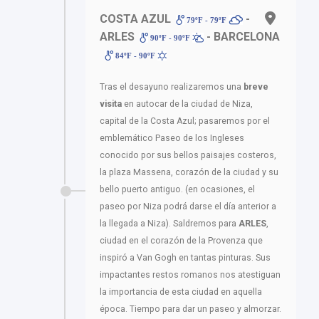
COSTA AZUL
-
79ºF - 79ºF
ARLES
- BARCELONA
90ºF - 90ºF
84ºF - 90ºF
Tras el desayuno realizaremos una
breve
visita
en autocar de la ciudad de Niza,
capital de la Costa Azul; pasaremos por el
emblemático Paseo de los Ingleses
conocido por sus bellos paisajes costeros,
la plaza Massena, corazón de la ciudad y su
bello puerto antiguo. (en ocasiones, el
paseo por Niza podrá darse el día anterior a
la llegada a Niza). Saldremos para
ARLES
,
ciudad en el corazón de la Provenza que
inspiró a Van Gogh en tantas pinturas. Sus
impactantes restos romanos nos atestiguan
la importancia de esta ciudad en aquella
época. Tiempo para dar un paseo y almorzar.