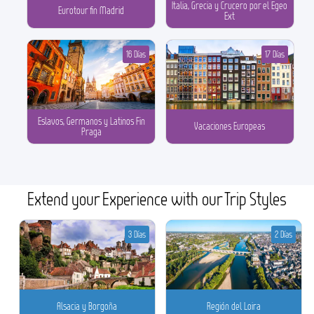
Italia, Grecia y Crucero por el Egeo
Eurotour fin Madrid
Ext
16 Días
17 Días
Eslavos, Germanos y Latinos Fin
Vacaciones Europeas
Praga
Extend your Experience with our Trip Styles
3 Días
2 Días
Alsacia y Borgoña
Región del Loira