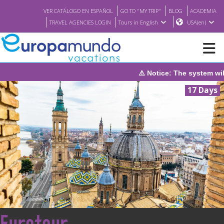
VER CATÁLOGO EN ESPAÑOL
GO TO "MY TRIP"
BLOG
ACADEMIA
TRAVEL AGENCIES LOGIN
Tours in English
USA(en)
⚠️ Notice: The system will be under maintenan
NEW
17 Days
BROCHURE PDF
WHERE TO BUY
FEATURED
ABOUT US
<
Eurotour