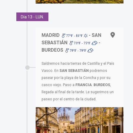
Día 13 - LUN.
MADRID
- SAN
77ºF - 81ºF
SEBASTIÁN
-
73ºF - 75ºF
BURDEOS
79ºF - 79ºF
Saldremos hacia tierras de Castilla y el País
Vasco. En
SAN SEBASTIÁN
podremos
pasear por la playa de la Concha y por su
casco viejo. Paso a
FRANCIA
.
BURDEOS
,
llegada al final de la tarde. Le sugerimos un
paseo por el centro de la ciudad.