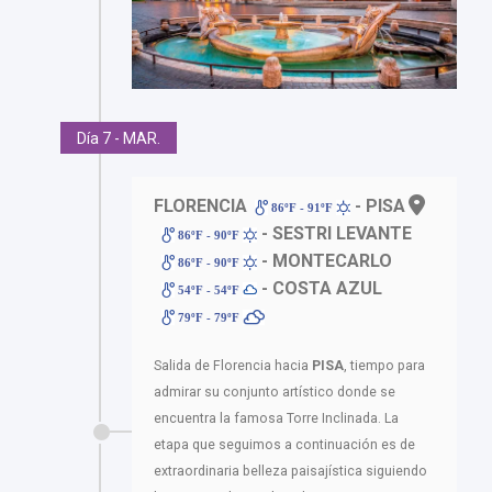
Día 7 - MAR.
FLORENCIA
- PISA
86ºF - 91ºF
- SESTRI LEVANTE
86ºF - 90ºF
- MONTECARLO
86ºF - 90ºF
- COSTA AZUL
54ºF - 54ºF
79ºF - 79ºF
Salida de Florencia hacia
PISA
, tiempo para
admirar su conjunto artístico donde se
encuentra la famosa Torre Inclinada. La
etapa que seguimos a continuación es de
extraordinaria belleza paisajística siguiendo