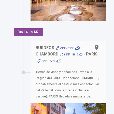
Día 14 - MAR.
BURDEOS
-
79ºF - 79ºF
CHAMBORD
- PARÍS
66ºF - 66ºF
70ºF - 72ºF
Tierras de vinos y coñac nos llevan a la
Región del Loira
. Conocemos
CHAMBORD
,
probablemente el castillo más espectacular
del Valle del Loira (
entrada incluida al
parque
).
PARÍS
, llegada a media tarde.