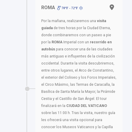
ROMA
70ºF - 72ºF
Por la mañana, realizaremos una
visita
guiada
de tres horas por la Ciudad Eterna,
donde combinaremos con un paseo a pie
por la
ROMA
Imperial con un
recorrido en
autobús
para conocer una de las ciudades
más antiguas e influyentes de la civilización
occidental. Durante la visita descubriremos,
entre otros lugares, el Arco de Constantino,
el exterior del Coliseo y los Foros Imperiales,
el Circo Máximo, las Termas de Caracalla, la
Basílica de Santa María la Mayor, la Pirámide
Cestia y el Castillo de San Ángel. El tour
finalizará en la
CIUDAD DEL VATICANO
sobre las 11:00 h. Tras la visita, nuestro guía
les ofrecerá una visita opcional para
conocer los Museos Vaticanos y la Capilla