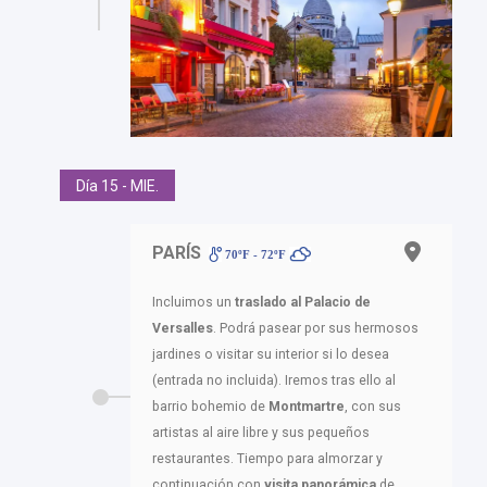
Día 15 - MIE.
PARÍS
70ºF - 72ºF
Incluimos un
traslado al
Palacio de
Versalles
. Podrá pasear por sus hermosos
jardines o visitar su interior si lo desea
(entrada no incluida). Iremos tras ello al
barrio bohemio de
Montmartre
, con sus
artistas al aire libre y sus pequeños
restaurantes. Tiempo para almorzar y
continuación con
visita panorámica
de