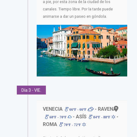
a pie, por esta zona de la ciudad de los
canales. Tiempo libre. Por la tarde puede
animarse a dar un paseo en góndola.
Día 3 - VIE.
VENECIA
- RAVENA
66ºF - 66ºF
- ASÍS
-
68ºF - 70ºF
84ºF - 88ºF
ROMA
70ºF - 72ºF