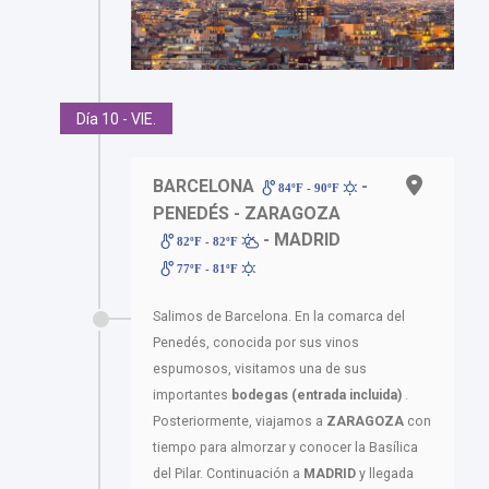
Día 10 - VIE.
BARCELONA
-
84ºF - 90ºF
PENEDÉS - ZARAGOZA
- MADRID
82ºF - 82ºF
77ºF - 81ºF
Salimos de Barcelona. En la comarca del
Penedés, conocida por sus vinos
espumosos, visitamos una de sus
importantes
bodegas (entrada incluida)
.
Posteriormente, viajamos a
ZARAGOZA
con
tiempo para almorzar y conocer la Basílica
del Pilar. Continuación a
MADRID
y llegada