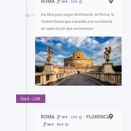
ROMA
70ºF - 72ºF
Día libre para seguir disfrutando de Roma, la
Ciudad Eterna que maravilla con su historia
en cada rincón que recorremos.
Día 6 - LUN.
ROMA
- FLORENCIA
70ºF - 72ºF
86ºF - 91ºF