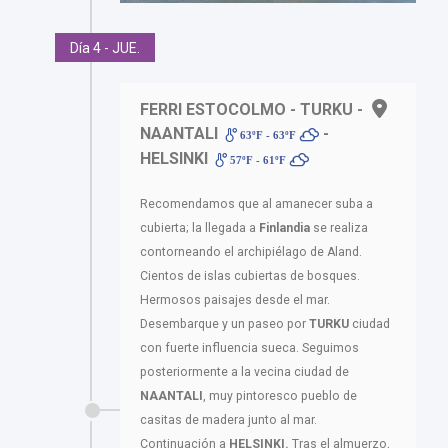
Día 4 - JUE.
FERRI ESTOCOLMO - TURKU -
NAANTALI
-
63ºF - 63ºF
HELSINKI
57ºF - 61ºF
Recomendamos que al amanecer suba a
cubierta; la llegada a
Finlandia
se realiza
contorneando el archipiélago de Aland.
Cientos de islas cubiertas de bosques.
Hermosos paisajes desde el mar.
Desembarque y un paseo por
TURKU
ciudad
con fuerte influencia sueca. Seguimos
posteriormente a la vecina ciudad de
NAANTALI
, muy pintoresco pueblo de
casitas de madera junto al mar.
Continuación a
HELSINKI.
Tras el almuerzo,