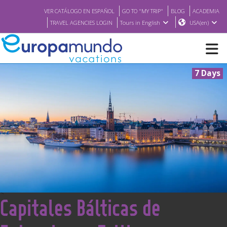
VER CATÁLOGO EN ESPAÑOL
GO TO "MY TRIP"
BLOG
ACADEMIA
TRAVEL AGENCIES LOGIN
Tours in English
USA(en)
7 Days
NEW
BROCHURE PDF
WHERE TO BUY
FEATURED
<
Capitales Bálticas de
ABOUT US