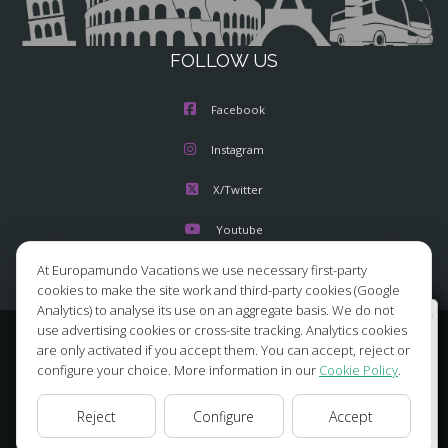
FOLLOW US
Facebook
Instagram
X/Twitter
Youtube
At Europamundo Vacations we use necessary first-party
cookies to make the site work and third-party cookies (Google
Analytics) to analyse its use on an aggregate basis. We do not
Wellcome to Europamundo Vacations, your in the
use advertising cookies or cross-site tracking. Analytics cookies
international site of:
© 2026 Europamundo.
are only activated if you accept them. You can accept, reject or
All Rights Reserved.
configure your choice. More information in our
Cookie Policy
.
Bienvenido a Europamundo Vacaciones, está usted en el
HOME
ABOUT US
TOURS
TIPS
BLOG
sitio internacional de:
Reject
Configure
Accept
TRAVEL AGENCIES LOGIN
LEGAL NOTICE
PRIVACY POLICY
USA(en)
change/cambiar
ACCESSIBILITY
COOKIES POLICY
COOKIES SETTINGS