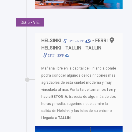
Día 5 - VIE.
HELSINKI
- FERRI
57ºF - 61ºF
HELSINKI - TALLIN - TALLIN
55ºF - 55ºF
Mañana libre en la capital de Finlandia donde
podrá conocer algunos de los rincones más
agradables de esta ciudad moderna y muy
vinculada al mar. Por la tarde tomamos
ferry
hacia
ESTONIA
; travesía de algo más de dos
horas y media; sugerimos que admire la
salida de Helsinki y las islas de su entorno.
Llegada a
TALLIN
.