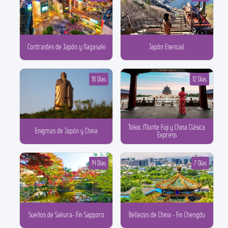
Contrastes de Japón y Nagasaki
Japón Esencial
16 Días
12 Días
Tokio, Monte Fuji y China Clásica
Enigmas de Japón y China
Express
14 Días
7 Días
Sueños de Sakura- Fin Sapporo
Bellezas de China - Fin Chengdu