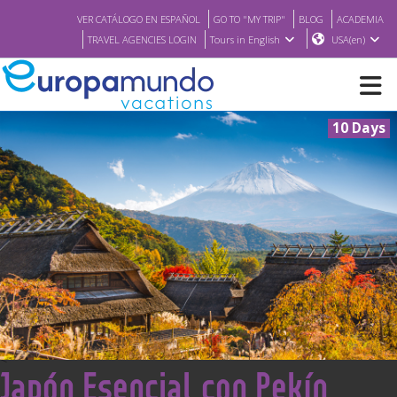
VER CATÁLOGO EN ESPAÑOL
GO TO "MY TRIP"
BLOG
ACADEMIA
TRAVEL AGENCIES LOGIN
Tours in English
USA(en)
10 Days
NEW
BROCHURE PDF
WHERE TO BUY
FEATURED
ABOUT US
<
Japón Esencial con Pekín