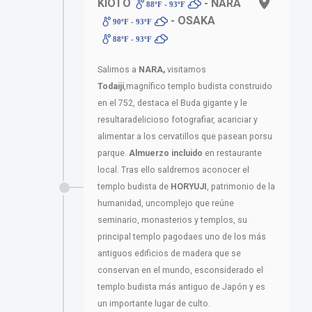
KIOTO
- NARA
88ºF - 93ºF
- OSAKA
90ºF - 93ºF
88ºF - 93ºF
Salimos a
NARA,
visitamos
Todaiji
,magnífico templo budista construido
en el 752, destaca el Buda gigante y le
resultaradelicioso fotografiar, acariciar y
alimentar a los cervatillos que pasean porsu
parque.
Almuerzo incluido
en restaurante
local. Tras ello saldremos aconocer el
templo budista de
HORYUJI
, patrimonio de la
humanidad, uncomplejo que reúne
seminario, monasterios y templos, su
principal templo pagodaes uno de los más
antiguos edificios de madera que se
conservan en el mundo, esconsiderado el
templo budista más antiguo de Japón y es
un importante lugar de culto.