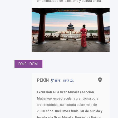
emblemáticos de la historia y cultura china.
Día 9 - DOM.
PEKÍN
88ºF - 88ºF
Excursión a La Gran Muralla (sección
Mutianyu)
, espectacular y grandiosa obra
arquitectónica, su historia cubre más de
2.000 años.
Incluimos funicular de subida y
bajada a la Gran Muralla.
Regreso a Beijing.