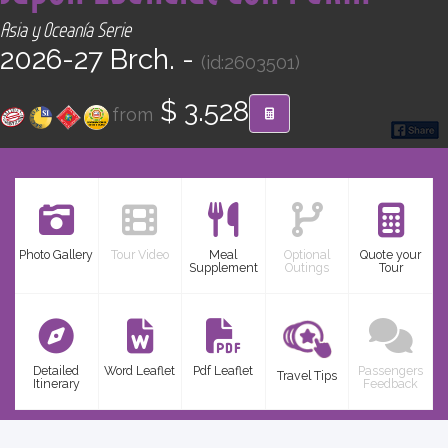
CONTACT
Asia y Oceanía Serie
2026-27 Brch. -
(id:2603501)
Find your Tour
$ 3.528
from
Photo Gallery
Tour Video
Meal
Optional
Quote your
Supplement
Outings
Tour
Detailed
Word Leaflet
Pdf Leaflet
Passengers
Travel Tips
Itinerary
Feedback