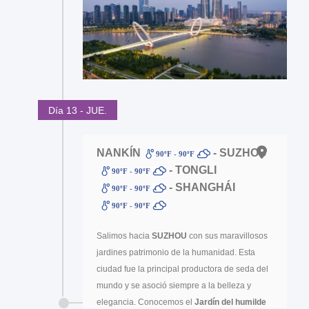
Día 13 - JUE.
NANKÍN
- SUZHOU
90ºF - 90ºF
- TONGLI
90ºF - 90ºF
- SHANGHÁI
90ºF - 90ºF
90ºF - 90ºF
Salimos hacia
SUZHOU
con sus maravillosos
jardines patrimonio de la humanidad. Esta
ciudad fue la principal productora de seda del
mundo y se asoció siempre a la belleza y
elegancia. Conocemos el
Jardín del humilde