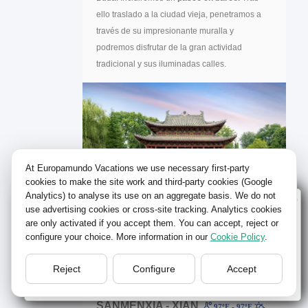
ello traslado a la ciudad vieja, penetramos a
través de su impresionante muralla y
podremos disfrutar de la gran actividad
tradicional y sus iluminadas calles.
At Europamundo Vacations we use necessary first-party
cookies to make the site work and third-party cookies (Google
Analytics) to analyse its use on an aggregate basis. We do not
Wellcome to Europamundo Vacations, your in the
use advertising cookies or cross-site tracking. Analytics cookies
international site of:
are only activated if you accept them. You can accept, reject or
Día 16 - DOM.
configure your choice. More information in our
Cookie Policy
.
Bienvenido a Europamundo Vacaciones, está usted en el
sitio internacional de:
Reject
Configure
Accept
LUOYANG
-
USA(en)
88ºF - 88ºF
change/cambiar
LONGMEN
-
99ºF - 99ºF
SANMENXIA - XIAN
97ºF - 97ºF