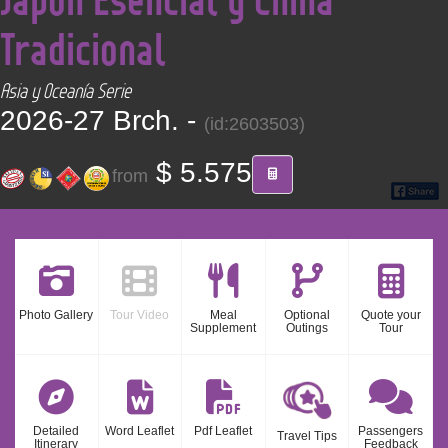
CONTACT
Tradicional
Find your Tour
Asia y Oceanía Serie
2026-27 Brch. -
(id:2603503)
$ 5.575
from
Photo Gallery
Tour Video
Meal
Optional
Quote your
Supplement
Outings
Tour
Detailed
Word Leaflet
Pdf Leaflet
Passengers
Travel Tips
Itinerary
Feedback