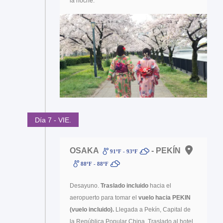
la noche.
Día 7 - VIE.
OSAKA
- PEKÍN
91ºF - 93ºF
88ºF - 88ºF
Desayuno.
Traslado incluido
hacia el
aeropuerto para tomar el
vuelo hacia PEKIN
(vuelo incluido).
Llegada a Pekín, Capital de
la República Popular China. Traslado al hotel.