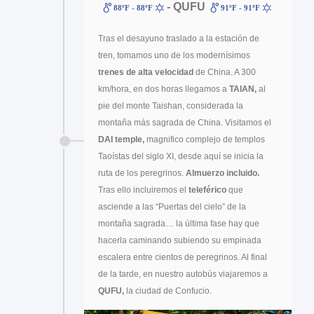
- QUFU
88ºF - 88ºF
91ºF - 91ºF
Tras el desayuno traslado a la estación de
tren, tomamos uno de los modernísimos
trenes de alta velocidad
de China. A 300
km/hora, en dos horas llegamos a
TAIAN,
al
pie del monte Taishan, considerada la
montaña más sagrada de China. Visitamos el
DAI temple,
magnifico complejo de templos
Taoístas del siglo XI, desde aquí se inicia la
ruta de los peregrinos.
Almuerzo incluido.
Tras ello incluiremos el
teleférico
que
asciende a las “Puertas del cielo” de la
montaña sagrada… la última fase hay que
hacerla caminando subiendo su empinada
escalera entre cientos de peregrinos. Al final
de la tarde, en nuestro autobús viajaremos a
QUFU,
la ciudad de Confucio.