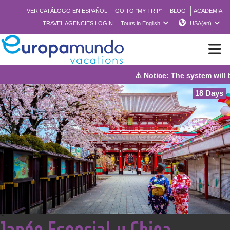
VER CATÁLOGO EN ESPAÑOL
GO TO "MY TRIP"
BLOG
ACADEMIA
TRAVEL AGENCIES LOGIN
Tours in English
USA(en)
⚠️ Notice: The system will be under maintenan
NEW
18 Days
BROCHURE PDF
WHERE TO BUY
FEATURED
ABOUT US
<
Japón Esencial y China