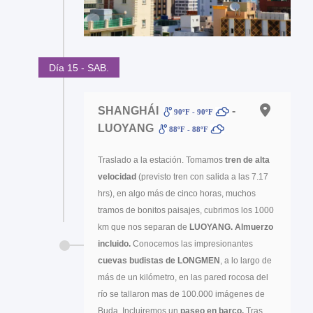
Día 15 - SAB.
SHANGHÁI
-
90ºF - 90ºF
LUOYANG
88ºF - 88ºF
Traslado a la estación. Tomamos
tren de alta
velocidad
(previsto tren con salida a las 7.17
hrs), en algo más de cinco horas, muchos
tramos de bonitos paisajes, cubrimos los 1000
km que nos separan de
LUOYANG. Almuerzo
incluido.
Conocemos las impresionantes
cuevas budistas de LONGMEN
, a lo largo de
más de un kilómetro, en las pared rocosa del
río se tallaron mas de 100.000 imágenes de
Buda. Incluiremos un
paseo en barco.
Tras