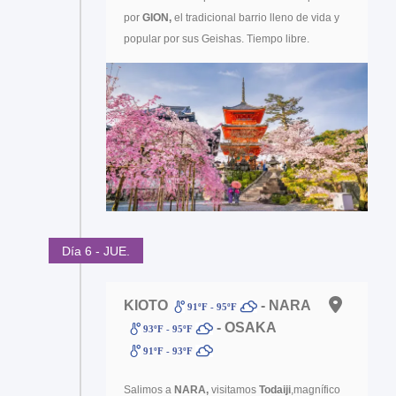
por
GION,
el tradicional barrio lleno de vida y
popular por sus Geishas. Tiempo libre.
Día 6 - JUE.
KIOTO
- NARA
91ºF - 95ºF
- OSAKA
93ºF - 95ºF
91ºF - 93ºF
Salimos a
NARA,
visitamos
Todaiji
,magnífico