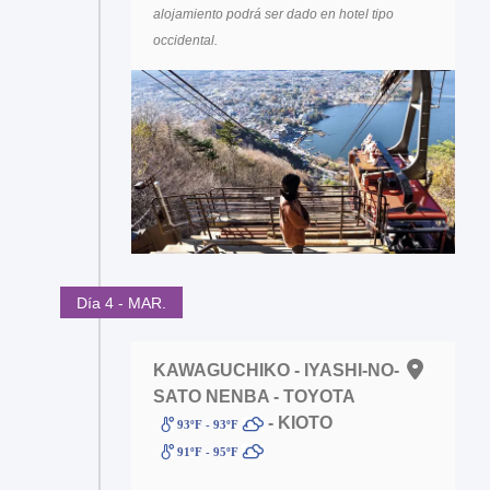
alojamiento podrá ser dado en hotel tipo
occidental.
Día 4 - MAR.
KAWAGUCHIKO - IYASHI-NO-
SATO NENBA - TOYOTA
- KIOTO
93ºF - 93ºF
91ºF - 95ºF