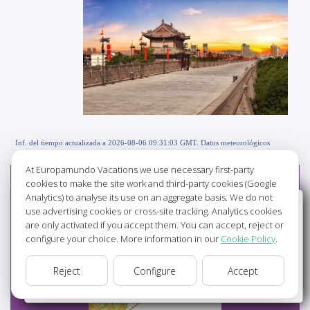
Inf. del tiempo actualizada a 2026-08-06 09:31:03 GMT. Datos meteorológicos
©OpenWeather
At Europamundo Vacations we use necessary first-party
cookies to make the site work and third-party cookies (Google
Analytics) to analyse its use on an aggregate basis. We do not
Wellcome to Europamundo Vacations, your in the
use advertising cookies or cross-site tracking. Analytics cookies
international site of:
are only activated if you accept them. You can accept, reject or
configure your choice. More information in our
Cookie Policy
.
Bienvenido a Europamundo Vacaciones, está usted en el
sitio internacional de:
Reject
Configure
Accept
USA(en)
change/cambiar