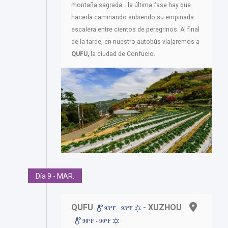
montaña sagrada… la última fase hay que
hacerla caminando subiendo su empinada
escalera entre cientos de peregrinos. Al final
de la tarde, en nuestro autobús viajaremos a
QUFU,
la ciudad de Confucio.
Día 9 - MAR.
QUFU
- XUZHOU
93ºF - 93ºF
90ºF - 90ºF