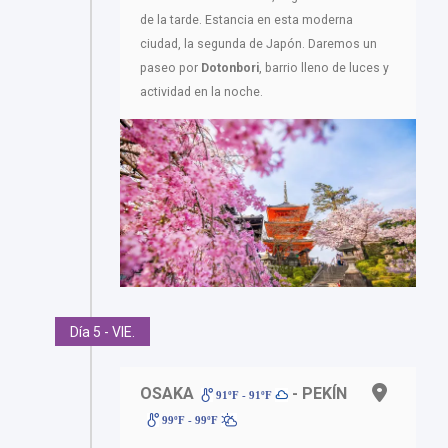
de la tarde. Estancia en esta moderna
ciudad, la segunda de Japón. Daremos un
paseo por
Dotonbori
, barrio lleno de luces y
actividad en la noche.
Día 5 - VIE.
OSAKA
- PEKÍN
91ºF - 91ºF
99ºF - 99ºF