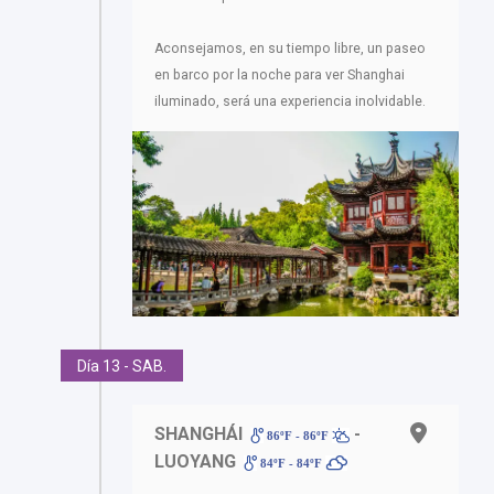
Aconsejamos, en su tiempo libre, un paseo
en barco por la noche para ver Shanghai
iluminado, será una experiencia inolvidable.
Día 13 - SAB.
SHANGHÁI
-
86ºF - 86ºF
LUOYANG
84ºF - 84ºF