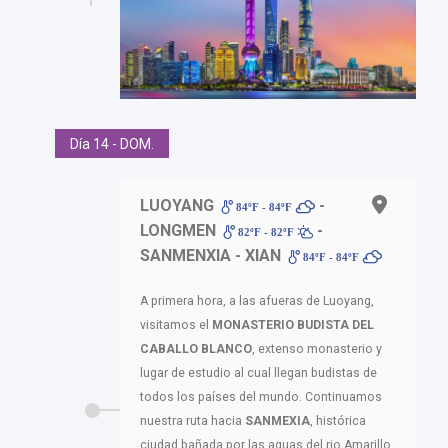
Día 14 - DOM.
LUOYANG
-
84ºF - 84ºF
LONGMEN
-
82ºF - 82ºF
SANMENXIA - XIAN
84ºF - 84ºF
A primera hora, a las afueras de Luoyang,
visitamos el
MONASTERIO BUDISTA DEL
CABALLO BLANCO
, extenso monasterio y
lugar de estudio al cual llegan budistas de
todos los países del mundo. Continuamos
nuestra ruta hacia
SANMEXIA
, histórica
ciudad bañada por las aguas del rio Amarillo,