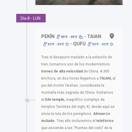
Día 8 - LUN.
PEKÍN
- TAIAN
99ºF - 99ºF
- QUFU
93ºF - 93ºF
93ºF - 93ºF
Tras el desayuno traslado a la estación de
tren, tomamos uno de los modernísimos
trenes de alta velocidad
de China. A 300
km/hora, en dos horas llegamos a
TAIAN,
al
pie del monte Taishan, considerada la
montaña más sagrada de China. Visitamos
el
DAI temple,
magnifico complejo de
templos Taoístas del siglo XI, desde aquí se
inicia la ruta de los peregrinos.
Almuerzo
incluido.
Tras ello incluiremos el
teleférico
que asciende a las “Puertas del cielo” de la