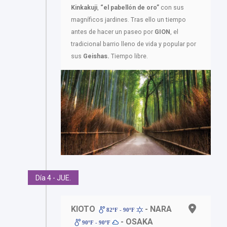
Kinkakuji
,
“el pabellón de oro”
con sus
magníficos jardines. Tras ello un tiempo
antes de hacer un paseo por
GION
, el
tradicional barrio lleno de vida y popular por
sus
Geishas.
Tiempo libre.
Día 4 - JUE.
KIOTO
- NARA
82ºF - 90ºF
- OSAKA
90ºF - 90ºF