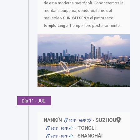
de esta moderna metrópoli. Conoceremos la
montaña purpurea, donde visitamos el
mausoleo
SUN YATSEN
y el pintoresco
templo Lingu
. Tiempo libre posteriormente.
Día 11 - JUE.
NANKÍN
- SUZHOU
90ºF - 90ºF
- TONGLI
90ºF - 90ºF
- SHANGHÁI
90ºF - 90ºF