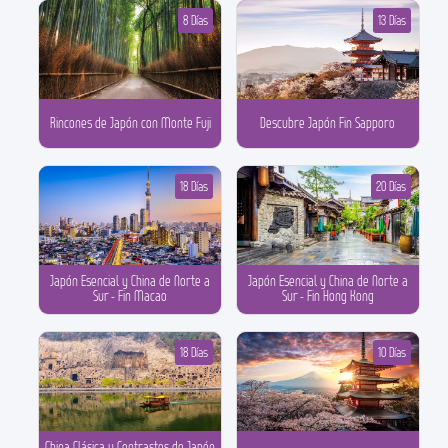
8 Días
13 Días
Rincones de Japón con Monte Fuji
Descubre Japón Fin Sapporo
18 Días
20 Días
Japón Esencial y China de Norte a
Japón Esencial y China de Norte a
Sur - Fin Macao
Sur - Fin Hong Kong
18 Días
10 Días
China Clásica y Contrastes de Japón