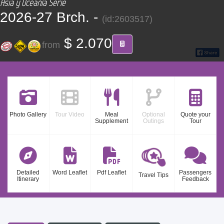
Asia y Oceanía Serie
CONTACT
2026-27 Brch. -
(id:2603517)
Find your Tour
$ 2.070
from
Photo Gallery
Tour Video
Meal
Optional
Quote your
Supplement
Outings
Tour
Detailed
Word Leaflet
Pdf Leaflet
Passengers
Travel Tips
Itinerary
Feedback