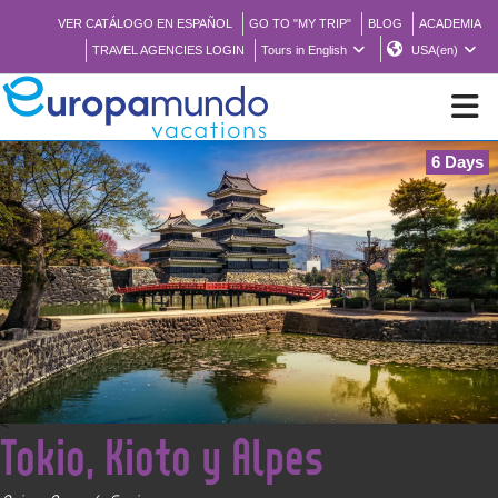
VER CATÁLOGO EN ESPAÑOL
GO TO "MY TRIP"
BLOG
ACADEMIA
TRAVEL AGENCIES LOGIN
Tours in English
USA(en)
6 Days
NEW
BROCHURE PDF
WHERE TO BUY
FEATURED
<
Tokio, Kioto y Alpes
ABOUT US