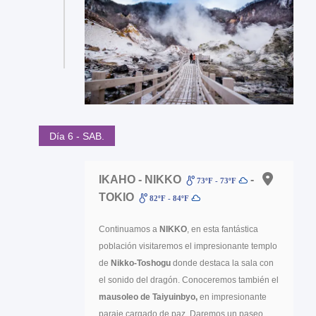
Día 6 - SAB.
IKAHO - NIKKO
-
73ºF - 73ºF
TOKIO
82ºF - 84ºF
Continuamos a
NIKKO
, en esta fantástica
población visitaremos el impresionante templo
de
Nikko-Toshogu
donde destaca la sala con
el sonido del dragón. Conoceremos también el
mausoleo de Taiyuinbyo,
en impresionante
paraje cargado de paz. Daremos un paseo