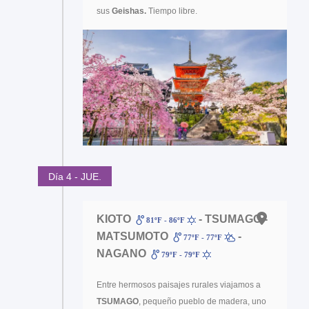
sus
Geishas.
Tiempo libre.
Día 4 - JUE.
KIOTO
- TSUMAGO -
81ºF - 86ºF
MATSUMOTO
-
77ºF - 77ºF
NAGANO
79ºF - 79ºF
Entre hermosos paisajes rurales viajamos a
TSUMAGO
, pequeño pueblo de madera, uno