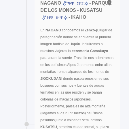
NAGANO
- PARQUE
79ºF - 79ºF
DE LOS MONOS - KUSATSU
- IKAHO
84ºF - 84ºF
En
NAGANO
conocemos el
Zenko-ji
, lugar de
peregrinación donde se encuentra la primera
imagen budista de Japón. Incluiremos a
nuestros viajeros la
ceremonia Gomakuyo
para atraer la suerte. Tras ello nos adentramos
en los bellísimos Alpes Japoneses entre altas
montañas iremos alparque de los monos de
JIGOKUDANI
donde pasearemos entre sus
bosques con sus ríos y fuentes de aguas
termales en las que residen y se bañan
colonias de macacos japoneses.
Posteriormente, paisajes de alta montaña
(llegamos a los 2172 metros) bellísimos,
pasamos junto a volcanes semi-activos.
KUSATSU
, atractiva ciudad termal, su plaza