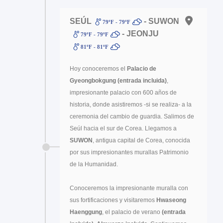
SEÚL
- SUWON
79ºF - 79ºF
- JEONJU
79ºF - 79ºF
81ºF - 81ºF
Hoy conoceremos el
Palacio de
Gyeongbokgung (entrada incluida)
,
impresionante palacio con 600 años de
historia, donde asistiremos -si se realiza- a la
ceremonia del cambio de guardia. Salimos de
Seúl hacia el sur de Corea. Llegamos a
SUWON
, antigua capital de Corea, conocida
por sus impresionantes murallas Patrimonio
de la Humanidad.
Conoceremos la impresionante muralla con
sus fortificaciones y visitaremos
Hwaseong
Haenggung
, el palacio de verano
(entrada