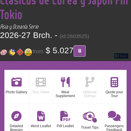
CONTACT
Tokio
Find your Tour
Asia y Oceanía Serie
2026-27 Brch. -
(id:2603525)
$ 5.027
from
Photo Gallery
Tour Video
Meal
Optional
Quote your
Supplement
Outings
Tour
Detailed
Word Leaflet
Pdf Leaflet
Passengers
Travel Tips
Itinerary
Feedback