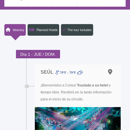
Itinerary
Planned Hotels
The tour includes
Día 1 - JUE / DOM.
SEÚL
79ºF - 79ºF
¡Bienvenidos a Corea!
Traslado a su hotel
y
tiempo libre. Recibirá en la tarde información
para el inicio de su circuito.