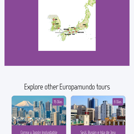
Explore other Europamundo tours
15 Días
6 Días
Corea y Japón Inolvidable
Seúl, Busán e Isla de Jeju