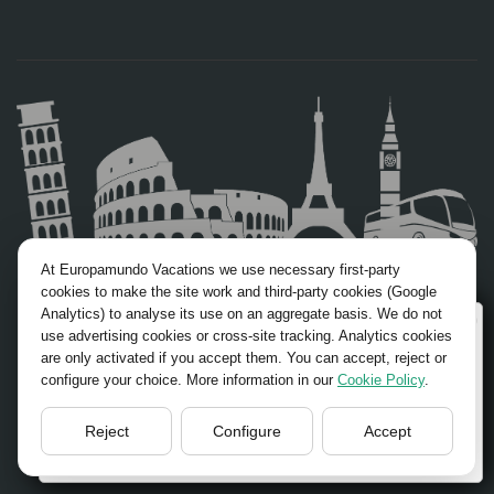
FOLLOW US
At Europamundo Vacations we use necessary first-party
cookies to make the site work and third-party cookies (Google
Analytics) to analyse its use on an aggregate basis. We do not
Facebook
Wellcome to Europamundo Vacations, your in the
use advertising cookies or cross-site tracking. Analytics cookies
international site of:
are only activated if you accept them. You can accept, reject or
Instagram
configure your choice. More information in our
Cookie Policy
.
Bienvenido a Europamundo Vacaciones, está usted en el
sitio internacional de:
X/Twitter
Reject
Configure
Accept
USA(en)
change/cambiar
Youtube