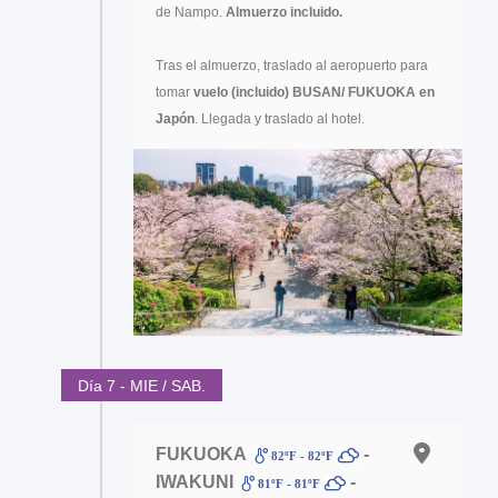
de Nampo.
Almuerzo incluido.
Tras el almuerzo, traslado al aeropuerto para
tomar
vuelo (incluido)
BUSAN/ FUKUOKA en
Japón
. Llegada y traslado al hotel.
Día 7 - MIE / SAB.
FUKUOKA
-
82ºF - 82ºF
IWAKUNI
-
81ºF - 81ºF