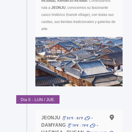
incluida).
Almuerzo incluido
. Continuamos
ruta a
JEONJU
, conocemos su fascinante
casco histórico (hanok village), con todas sus
casitas, sus tiendas tradicionales y galerías de
arte.
Día 5 - LUN / JUE.
JEONJU
-
81ºF - 81ºF
DAMYANG
-
79ºF - 79ºF