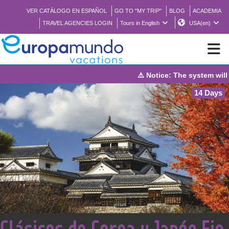
VER CATÁLOGO EN ESPAÑOL
GO TO "MY TRIP"
BLOG
ACADEMIA
TRAVEL AGENCIES LOGIN
Tours in English
USA(en)
⚠️ Notice: The system will be under maintenanc
NEW
14 Days
BROCHURE PDF
WHERE TO BUY
FEATURED
ABOUT US
<
Clásicos de Corea y Japón Fin