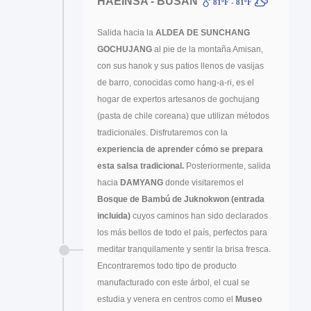
HAEINSA - BUSAN
81ºF - 81ºF
Salida hacia la
ALDEA DE SUNCHANG
GOCHUJANG
al pie de la montaña Amisan,
con sus hanok y sus patios llenos de vasijas
de barro, conocidas como hang-a-ri, es el
hogar de expertos artesanos de gochujang
(pasta de chile coreana) que utilizan métodos
tradicionales. Disfrutaremos con la
experiencia de aprender cómo se prepara
esta salsa tradicional.
Posteriormente, salida
hacia
DAMYANG
donde visitaremos el
Bosque de Bambú de Juknokwon (entrada
incluida)
cuyos caminos han sido declarados
los más bellos de todo el país, perfectos para
meditar tranquilamente y sentir la brisa fresca.
Encontraremos todo tipo de producto
manufacturado con este árbol, el cual se
estudia y venera en centros como el
Museo