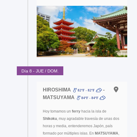
Día 8 - JUE / DOM.
HIROSHIMA
-
82ºF - 82ºF
MATSUYAMA
84ºF - 84ºF
Hoy tomamos un
ferry
hacia la isla de
Shikoku
, muy agradable travesía de unas dos
horas y media, entenderemos Japón, país
formado por múltiples islas. En
MATSUYAMA
,