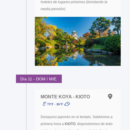
hoteles de lugares próximos (brindando la
media pensión)
Día 11 - DOM / MIE.
MONTE KOYA - KIOTO
79ºF - 86ºF
Desayuno japonés en el templo. Saldremos a
primera hora a
KIOTO
, dispondremos de todo