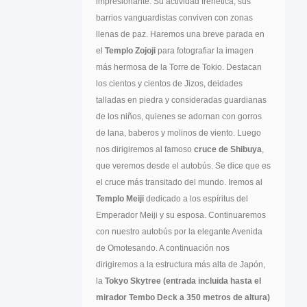
impresionante. Su actividad frenética, sus
barrios vanguardistas conviven con zonas
llenas de paz. Haremos una breve parada en
el
Templo Zojoji
para fotografiar la imagen
más hermosa de la Torre de Tokio. Destacan
los cientos y cientos de Jizos, deidades
talladas en piedra y consideradas guardianas
de los niños, quienes se adornan con gorros
de lana, baberos y molinos de viento. Luego
nos dirigiremos al famoso
cruce de Shibuya
,
que veremos desde el autobús. Se dice que es
el cruce más transitado del mundo. Iremos al
Templo Meiji
dedicado a los espíritus del
Emperador Meiji y su esposa. Continuaremos
con nuestro autobús por la elegante Avenida
de Omotesando. A continuación nos
dirigiremos a la estructura más alta de Japón,
la
Tokyo Skytree (entrada incluida hasta el
mirador Tembo Deck a 350 metros de altura)