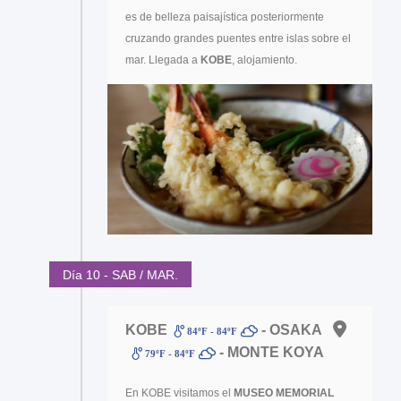
es de belleza paisajística posteriormente
cruzando grandes puentes entre islas sobre el
mar. Llegada a
KOBE
, alojamiento.
Día 10 - SAB / MAR.
KOBE
- OSAKA
84ºF - 84ºF
- MONTE KOYA
79ºF - 84ºF
En KOBE visitamos el
MUSEO MEMORIAL