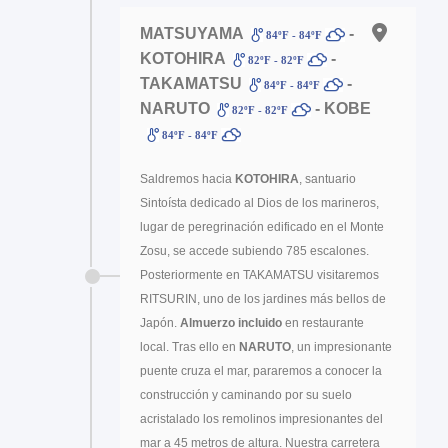
MATSUYAMA
-
84ºF - 84ºF
KOTOHIRA
-
82ºF - 82ºF
TAKAMATSU
-
84ºF - 84ºF
NARUTO
- KOBE
82ºF - 82ºF
84ºF - 84ºF
Saldremos hacia
KOTOHIRA
, santuario
Sintoísta dedicado al Dios de los marineros,
lugar de peregrinación edificado en el Monte
Zosu, se accede subiendo 785 escalones.
Posteriormente en TAKAMATSU visitaremos
RITSURIN, uno de los jardines más bellos de
Japón.
Almuerzo incluido
en restaurante
local. Tras ello en
NARUTO
, un impresionante
puente cruza el mar, pararemos a conocer la
construcción y caminando por su suelo
acristalado los remolinos impresionantes del
mar a 45 metros de altura. Nuestra carretera