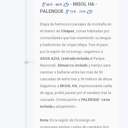
- MISOL HA -
66ºF - 66ºF
PALENQUE
75ºF - 75ºF
Etapa de hermosos paisajes de montaña en
el interior de
Chiapas
, zonas habitadas por
comunidades que han mantenido su lengua
y tradiciones de origen Maya. Tras el paso
por la región de Ocosingo, seguimos a
AGUA AZUL (entrada incluida
al Parque
Nacional).
Almuerzo incluido
y tiempo para
caminar o bañarse entre las más de 50
cascadas de entre tres y 30 metros de altura.
Seguimos a
MISOL HA
, impresionante caída
de agua, podrá pasear por el sendero tras la
cascada. Continuación a
PALENQUE -cena
incluida
y alojamiento-.
Nota:
En la región de Ocosingo en
ocasiones existen cortes de carretera (por