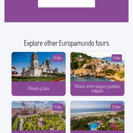
Explore other Europamundo tours
15 Días
8 Días
México: entre playas y pueblos
México y Cuba
mágicos
11 Días
12 Días