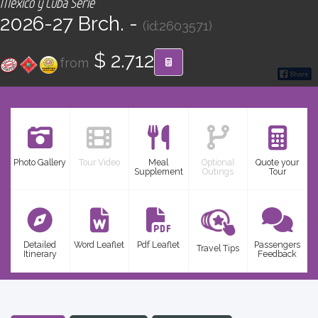
México y Cuba Serie
CONTACT
2026-27 Brch. -
(id:2603571)
Find your Tour
$ 2.712
from
Photo Gallery
Tour Video
Meal
Optional
Quote your
Supplement
Outings
Tour
Detailed
Word Leaflet
Pdf Leaflet
Passengers
Travel Tips
Itinerary
Feedback