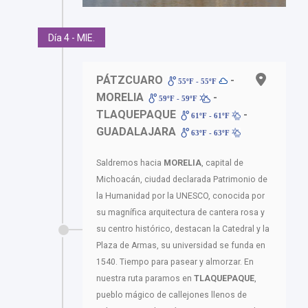
Día 4 - MIE.
PÁTZCUARO
-
55ºF - 55ºF
MORELIA
-
59ºF - 59ºF
TLAQUEPAQUE
-
61ºF - 61ºF
GUADALAJARA
63ºF - 63ºF
Saldremos hacia
MORELIA
, capital de
Michoacán, ciudad declarada Patrimonio de
la Humanidad por la UNESCO, conocida por
su magnífica arquitectura de cantera rosa y
su centro histórico, destacan la Catedral y la
Plaza de Armas, su universidad se funda en
1540. Tiempo para pasear y almorzar. En
nuestra ruta paramos en
TLAQUEPAQUE
,
pueblo mágico de callejones llenos de