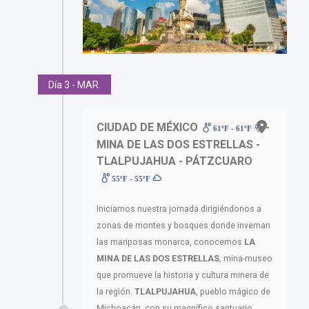
Día 3 - MAR.
CIUDAD DE MÉXICO
-
61ºF - 61ºF
MINA DE LAS DOS ESTRELLAS -
TLALPUJAHUA - PÁTZCUARO
55ºF - 55ºF
Iniciamos nuestra jornada dirigiéndonos a
zonas de montes y bosques donde invernan
las mariposas monarca, conocemos
LA
MINA DE LAS DOS ESTRELLAS
, mina-museo
que promueve la historia y cultura minera de
la región.
TLALPUJAHUA
, pueblo mágico de
Michoacán, con su magnífico santuario