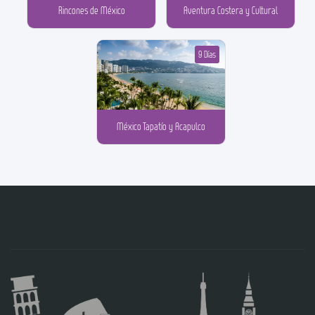
Rincones de México
Aventura Costera y Cultural
9 Días
México Tapatío y Acapulco