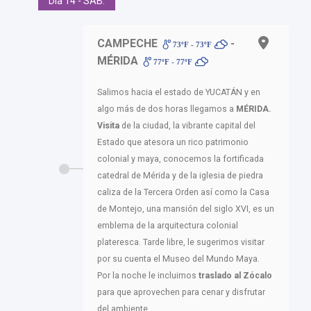
Día 14 - SAB.
CAMPECHE
-
73ºF - 73ºF
MÉRIDA
77ºF - 77ºF
Salimos hacia el estado de YUCATÁN y en
algo más de dos horas llegamos a
MÉRIDA.
Visita
de la ciudad, la vibrante capital del
Estado que atesora un rico patrimonio
colonial y maya, conocemos la fortificada
catedral de Mérida y de la iglesia de piedra
caliza de la Tercera Orden así como la Casa
de Montejo, una mansión del siglo XVI, es un
emblema de la arquitectura colonial
plateresca. Tarde libre, le sugerimos visitar
por su cuenta el Museo del Mundo Maya.
Por la noche le incluimos
traslado al Zócalo
para que aprovechen para cenar y disfrutar
del ambiente.