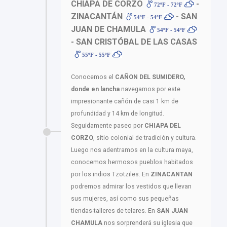
CHIAPA DE CORZO
-
72ºF - 72ºF
ZINACANTÁN
- SAN
54ºF - 54ºF
JUAN DE CHAMULA
54ºF - 54ºF
- SAN CRISTÓBAL DE LAS CASAS
55ºF - 55ºF
Conocemos el
CAÑON DEL SUMIDERO,
donde en lancha
navegamos por este
impresionante cañón de casi 1 km de
profundidad y 14 km de longitud.
Seguidamente paseo por
CHIAPA DEL
CORZO
, sitio colonial de tradición y cultura.
Luego nos adentramos en la cultura maya,
conocemos hermosos pueblos habitados
por los indios Tzotziles. En
ZINACANTAN
podremos admirar los vestidos que llevan
sus mujeres, así como sus pequeñas
tiendas-talleres de telares. En
SAN JUAN
CHAMULA
nos sorprenderá su iglesia que