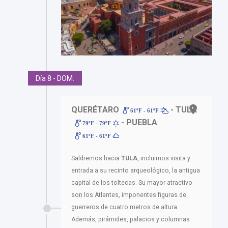
Día 8 - DOM.
QUERÉTARO
- TULA
61ºF - 61ºF
- PUEBLA
79ºF - 79ºF
61ºF - 61ºF
Saldremos hacia
TULA
, incluimos visita y
entrada a su recinto arqueológico, la antigua
capital de los toltecas. Su mayor atractivo
son los Atlantes, imponentes figuras de
guerreros de cuatro metros de altura.
Además, pirámides, palacios y columnas