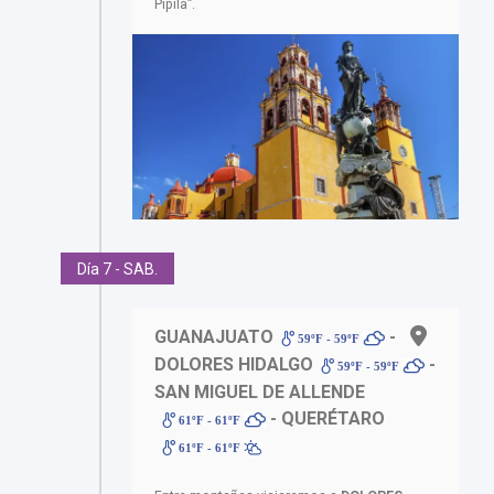
Pípila”.
Día 7 - SAB.
GUANAJUATO
-
59ºF - 59ºF
DOLORES HIDALGO
-
59ºF - 59ºF
SAN MIGUEL DE ALLENDE
- QUERÉTARO
61ºF - 61ºF
61ºF - 61ºF