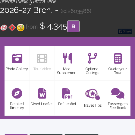
Oriente Medio y África Serie
CONTACT
2026-27 Brch. -
(id:2603586)
Find your Tour
$ 4.345
from
Photo Gallery
Tour Video
Meal
Optional
Quote your
Supplement
Outings
Tour
Detailed
Word Leaflet
Pdf Leaflet
Passengers
Travel Tips
Itinerary
Feedback