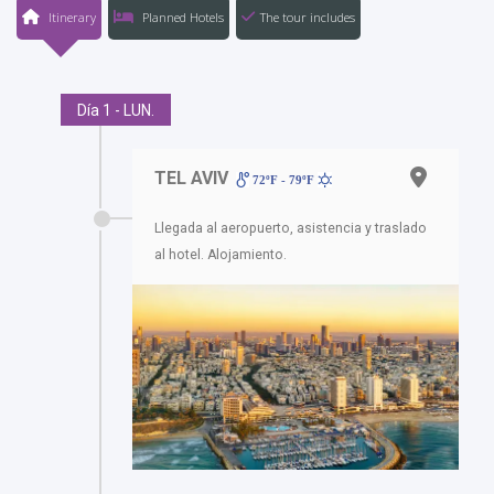
Itinerary
Planned Hotels
The tour includes
Día 1 - LUN.
TEL AVIV
72ºF - 79ºF
Llegada al aeropuerto, asistencia y traslado
al hotel. Alojamiento.