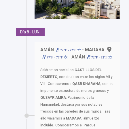
Día 8 - LUN.
AMÁN
- MADABA
72ºF - 72ºF
- AMÁN
77ºF - 77ºF
72ºF - 72ºF
Saldremos hacia los
CASTILLOS DEL
DESIERTO
, construidos entre los siglos VII y
VIII . Conoceremos
QASR KHARANA,
con su
imponente estructura de muros gruesos y
QUSAYR AMRA
, Patrimonio de la
Humanidad, destaca por sus notables
frescos en las paredes de sus muros. Tras
ello viajamos a
MADABA, almuerzo
incluido.
Conoceremos el
Parque