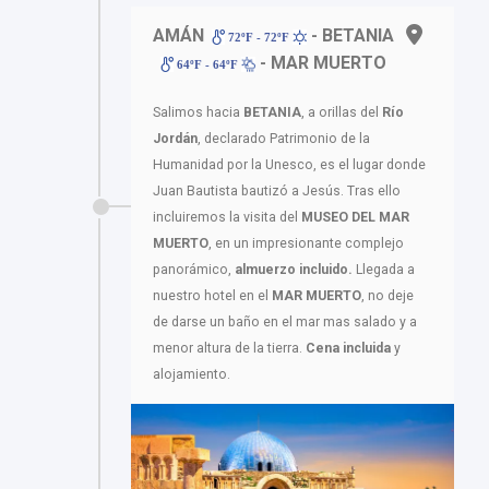
AMÁN
- BETANIA
72ºF - 72ºF
- MAR MUERTO
64ºF - 64ºF
Salimos hacia
BETANIA
, a orillas del
Río
Jordán
, declarado Patrimonio de la
Humanidad por la Unesco, es el lugar donde
Juan Bautista bautizó a Jesús. Tras ello
incluiremos la visita del
MUSEO DEL MAR
MUERTO
, en un impresionante complejo
panorámico,
almuerzo incluido.
Llegada a
nuestro hotel en el
MAR MUERTO
, no deje
de darse un baño en el mar mas salado y a
menor altura de la tierra.
Cena incluida
y
alojamiento.