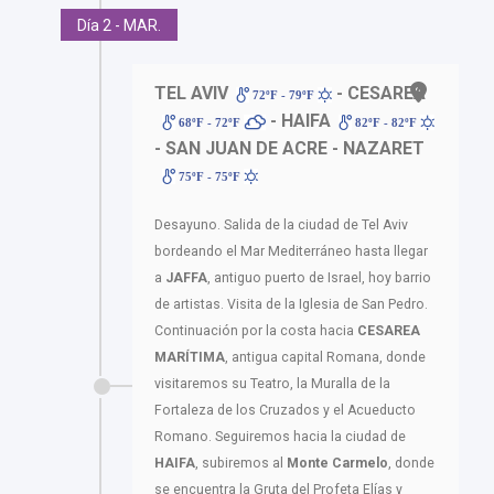
Día 2 - MAR.
TEL AVIV
- CESAREA
72ºF - 79ºF
- HAIFA
68ºF - 72ºF
82ºF - 82ºF
- SAN JUAN DE ACRE - NAZARET
75ºF - 75ºF
Desayuno. Salida de la ciudad de Tel Aviv
bordeando el Mar Mediterráneo hasta llegar
a
JAFFA
, antiguo puerto de Israel, hoy barrio
de artistas. Visita de la Iglesia de San Pedro.
Continuación por la costa hacia
CESAREA
MARÍTIMA
, antigua capital Romana, donde
visitaremos su Teatro, la Muralla de la
Fortaleza de los Cruzados y el Acueducto
Romano. Seguiremos hacia la ciudad de
HAIFA
, subiremos al
Monte Carmelo
, donde
se encuentra la Gruta del Profeta Elías y