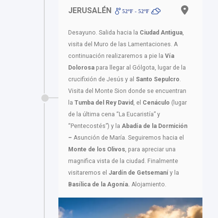
JERUSALÉN
52ºF - 52ºF
Desayuno. Salida hacia la
Ciudad Antigua
,
visita del Muro de las Lamentaciones. A
continuación realizaremos a pie la
Vía
Dolorosa
para llegar al Gólgota, lugar de la
crucifixión de Jesús y al
Santo Sepulcro
.
Visita del Monte Sion donde se encuentran
la
Tumba del Rey David
, el
Cenáculo
(lugar
de la última cena “La Eucaristía” y
“Pentecostés”) y la
Abadía de la Dormición
–
Asunción de María. Seguiremos hacia el
Monte de los Olivos
, para apreciar una
magnifica vista de la ciudad. Finalmente
visitaremos el
Jardín de Getsemaní
y la
Basílica de la Agonía.
Alojamiento.