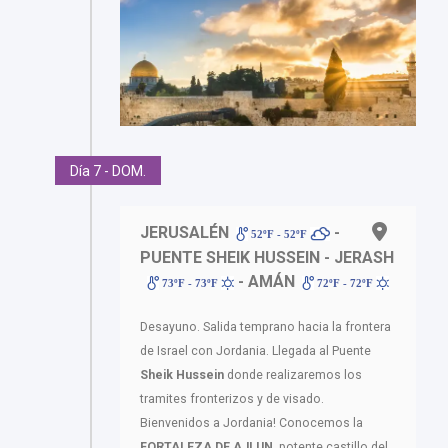
Día 7 - DOM.
JERUSALÉN
-
52ºF - 52ºF
PUENTE SHEIK HUSSEIN - JERASH
- AMÁN
73ºF - 73ºF
72ºF - 72ºF
Desayuno. Salida temprano hacia la frontera
de Israel con Jordania. Llegada al Puente
Sheik Hussein
donde realizaremos los
tramites fronterizos y de visado.
Bienvenidos a Jordania! Conocemos la
FORTALEZA DE AJLUN,
potente castillo del