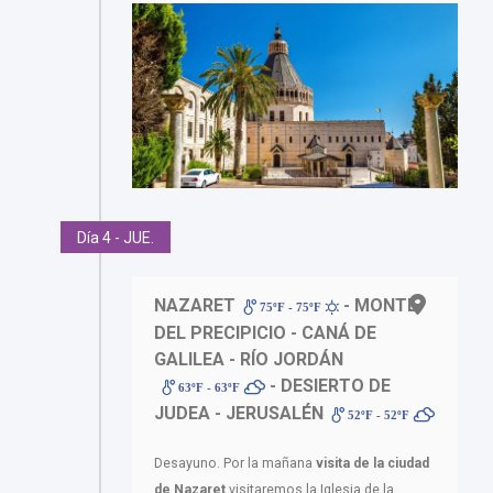
Día 4 - JUE.
NAZARET
- MONTE
75ºF - 75ºF
DEL PRECIPICIO - CANÁ DE
GALILEA - RÍO JORDÁN
- DESIERTO DE
63ºF - 63ºF
JUDEA - JERUSALÉN
52ºF - 52ºF
Desayuno. Por la mañana
visita de la ciudad
de Nazaret
visitaremos la Iglesia de la