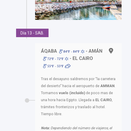
Día 13 - SAB.
ÁQABA
- AMÁN
84ºF - 84ºF
- EL CAIRO
72ºF - 72ºF
55ºF - 55ºF
Tras el desayuno saldremos por “la carretera
del desierto” hacia el aeropuerto de
AMMAN
.
Tomamos
vuelo (incluido)
de poco mas de
una hora hacia Egipto. Llegada a
EL CAIRO
,
trámites fronterizos y traslado al hotel.
Tiempo libre.
Nota:
Dependiendo del número de viajeros, el