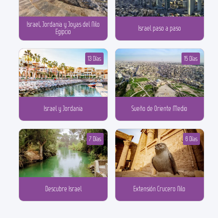
Israel, Jordania y Joyas del Nilo
Israel paso a paso
Egipcio
13 Días
15 Días
Israel y Jordania
Sueño de Oriente Medio
7 Días
6 Días
Descubre Israel
Extensión Crucero Nilo