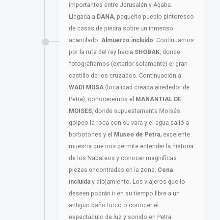
importantes entre Jerusalén y Aqaba.
Llegada a
DANA
, pequeño pueblo pintoresco
de casas de piedra sobre un inmenso
acantilado.
Almuerzo incluido
. Continuamos
por la ruta del rey hacia
SHOBAK
, donde
fotografiamos (exterior solamente) el gran
castillo de los cruzados. Continuación a
WADI MUSA
(localidad creada alrededor de
Petra), conoceremos el
MANANTIAL DE
MOISES
, donde supuestamente Moisés
golpeo la roca con su vara y el agua salió a
borbotones y el
Museo de Petra,
excelente
muestra que nos permite entender la historia
de los Nabateos y conocer magnificas
piezas encontradas en la zona.
Cena
incluida
y alojamiento. Los viajeros que lo
deseen podrán ir en su tiempo libre a un
antiguo baño turco o conocer el
espectáculo de luz y sonido en Petra.