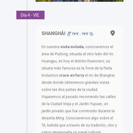
Día 4 - VIE.
SHANGHÁI
79ºF - 79ºF
En nuestra
visita incluida,
conoceremos el
área de Pudong, situada al otro lado del río
Huangpu, es hoy el distrito financiero, su
silueta más famosa es la Torre de la Perla.
Incluimos
cruce en ferry
el rio de Shanghai
desde donde obtenemos grandes vistas
sobre las dos partes de la ciudad.
Viajaremos al pasado recorriendo las calles
de la Ciudad Vieja y el Jardín Yuyuan, un
jardín privado que fue construido durante la
dinastía Ming. Conoceremos algo sobre el
Té, bebida que a través de su tradición, olor y
sabor desempeña un papel cultural