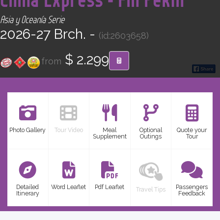
CONTACT
Asia y Oceanía Serie
2026-27 Brch. -
(id:2603658)
Find your Tour
$ 2.299
from
Photo Gallery
Tour Video
Meal
Optional
Quote your
Supplement
Outings
Tour
Detailed
Word Leaflet
Pdf Leaflet
Passengers
Travel Tips
Itinerary
Feedback