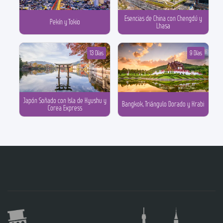
Esencias de China con Chengdú y
Pekín y Tokio
Lhasa
13 Días
9 Días
Japón Soñado con Isla de Kyushu y
Bangkok, Triángulo Dorado y Krabi
Corea Express