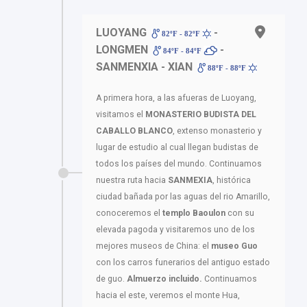
LUOYANG
-
82ºF - 82ºF
LONGMEN
-
84ºF - 84ºF
SANMENXIA - XIAN
88ºF - 88ºF
A primera hora, a las afueras de Luoyang,
visitamos el
MONASTERIO BUDISTA DEL
CABALLO BLANCO
, extenso monasterio y
lugar de estudio al cual llegan budistas de
todos los países del mundo. Continuamos
nuestra ruta hacia
SANMEXIA
, histórica
ciudad bañada por las aguas del rio Amarillo,
conoceremos el
templo Baoulon
con su
elevada pagoda y visitaremos uno de los
mejores museos de China: el
museo Guo
con los carros funerarios del antiguo estado
de guo.
Almuerzo incluido.
Continuamos
hacia el este, veremos el monte Hua,