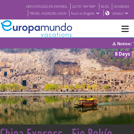
VER CATÁLOGO EN ESPAÑOL
GO TO "MY TRIP"
BLOG
ACADEMIA
TRAVEL AGENCIES LOGIN
Tours in English
USA(en)
⚠️ Notice: The system w
NEW
8 Days
BROCHURE PDF
WHERE TO BUY
FEATURED
ABOUT US
<
China Express - Fin Pekín