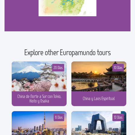
Explore other Europamundo tours
20 Días
10 Días
China de Norte a Sur con Tokio,
China y Laos Espiritual
Kioto y Osaka
6 Días
13 Días