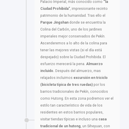
Palacio Imperial, más conocido como
“la
Ciudad Prohibida”
, impresionante recinto
patrimonio de la humanidad. Tras ello el
Parque Jingshan
donde se encuentra la
Colina del Carbón, uno de los jardines
imperiales mejor conservados de Pekín.
Ascenderemos a lo alto de la colina para
tener las mejores vistas (si el día está
despejado) sobre la Ciudad Prohibida. El
esfuerzo merecerá la pena.
Almuerzo
incluido.
Después del almuerzo, mas
relajados incluimos
excursión en triciclo
(bicicleta típica de tres ruedas)
por los
barrios tradicionales de Pekín, conocidos
como Hutong. En esta zona podremos ver el
estilo tan característico de vida de los
residentes en estos barrios populares,
visitar tiendas típicas e incluso una
casa
tradicional de un hutong
, un Siheyuan, con