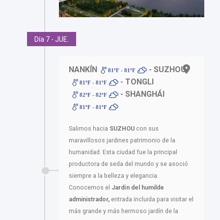
Día 7 - JUE.
NANKÍN
- SUZHOU
81ºF - 81ºF
- TONGLI
81ºF - 81ºF
- SHANGHÁI
82ºF - 82ºF
81ºF - 81ºF
Salimos hacia
SUZHOU
con sus
maravillosos jardines patrimonio de la
humanidad. Esta ciudad fue la principal
productora de seda del mundo y se asoció
siempre a la belleza y elegancia.
Conocemos el
Jardín del humilde
administrador,
entrada incluida para visitar el
más grande y más hermoso jardín de la