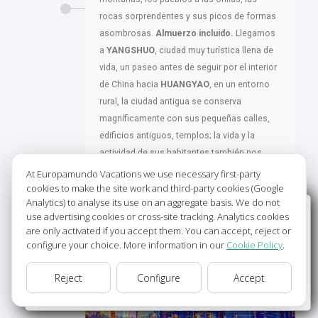
rocas sorprendentes y sus picos de formas
asombrosas.
Almuerzo incluido.
Llegamos
a
YANGSHUO
, ciudad muy turística llena de
vida, un paseo antes de seguir por el interior
de China hacia
HUANGYAO
, en un entorno
rural, la ciudad antigua se conserva
magníficamente con sus pequeñas calles,
edificios antiguos, templos; la vida y la
actividad de sus habitantes también nos
llevaran a otra época. Tiempo para pasear.
At Europamundo Vacations we use necessary first-party
cookies to make the site work and third-party cookies (Google
Continuamos nuestra ruta hacia
CANTON
-
Analytics) to analyse its use on an aggregate basis. We do not
Llegada al final del día-
Wellcome to Europamundo Vacations, your in the
use advertising cookies or cross-site tracking. Analytics cookies
international site of:
are only activated if you accept them. You can accept, reject or
configure your choice. More information in our
Cookie Policy
.
Bienvenido a Europamundo Vacaciones, está usted en el
sitio internacional de:
Reject
Configure
Accept
USA(en)
change/cambiar