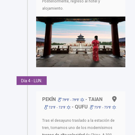
Posteriormente, regreso al hotel y
alojamiento.
Día 4 - LUN.
PEKÍN
- TAIAN
79ºF - 79ºF
- QUFU
72ºF - 72ºF
75ºF - 75ºF
Tras el desayuno traslado a la estación de
tren, tomamos uno de los modernísimos
trenes de alta velocidad
de China. A 300