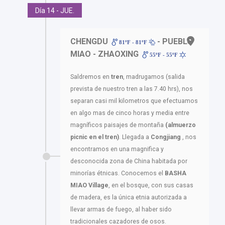
Día 14 - JUE.
CHENGDU
- PUEBLO
81ºF - 81ºF
MIAO - ZHAOXING
55ºF - 55ºF
Saldremos en
tren
, madrugamos (salida
prevista de nuestro tren a las 7.40 hrs), nos
separan casi mil kilometros que efectuamos
en algo mas de cinco horas y media entre
magníficos paisajes de montaña
(almuerzo
picnic en el tren)
. Llegada a
Congjiang
, nos
encontramos en una magnifica y
desconocida zona de China habitada por
minorías étnicas. Conocemos el
BASHA
MIAO Village
, en el bosque, con sus casas
de madera, es la única etnia autorizada a
llevar armas de fuego, al haber sido
tradicionales cazadores de osos.