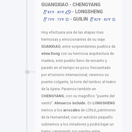
GUANGXIAO - CHENGYANG
- LONGSHENG
81ºF - 81ºF
- GUILIN
73ºF - 73ºF
82ºF - 82ºF
Hoy efectuara una de las etapas mas
hermosas y emocionantes de su viaje.
GUANXIAO
, entre sorprendentes pueblos de
etnia Dong
con su hermosa arquitectura de
madera, este pueblo lleno de encanto y
parado en el tiempo es poco frecuentado
por el turismo internacional, veremos su
puente colgante, la torre del tambor, el teatro
de la ópera. Paramos también en
CHENGYANG
, con su magnífico “puente del
viento”.
Almuerzo incluido.
En
LONGSHENG
iremos a los
arrozales
de LONJI
,
patrimonio
de la Humanidad, con un autobús pequeño
subiremos a los miradores y podrá bajar un
tramo caminando por sendas entre