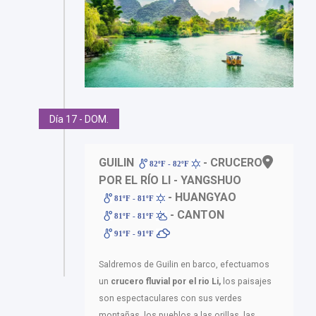
Día 17 - DOM.
GUILIN
- CRUCERO
82ºF - 82ºF
POR EL RÍO LI - YANGSHUO
- HUANGYAO
81ºF - 81ºF
- CANTON
81ºF - 81ºF
91ºF - 91ºF
Saldremos de Guilin en barco, efectuamos
un
crucero fluvial por el rio Li,
los paisajes
son espectaculares con sus verdes
montañas, los pueblos a las orillas, las