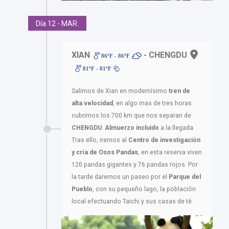
Día 12 - MAR.
XIAN
- CHENGDU
86ºF - 86ºF
81ºF - 81ºF
Salimos de Xian en modernísimo
tren de
alta velocidad
, en algo mas de tres horas
cubrimos los 700 km que nos separan de
CHENGDU
.
Almuerzo incluido
a la llegada.
Tras ello, iremos al
Centro de investigación
y cría de Osos Pandas
, en esta reserva viven
120 pandas gigantes y 76 pandas rojos. Por
la tarde daremos un paseo por el
Parque del
Pueblo
, con su pequeño lago, la población
local efectuando Taichi y sus casas de té.