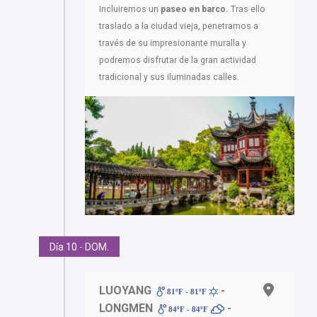
Incluiremos un
paseo en barco.
Tras ello
traslado a la ciudad vieja, penetramos a
través de su impresionante muralla y
podremos disfrutar de la gran actividad
tradicional y sus iluminadas calles.
Día 10 - DOM.
LUOYANG
-
81ºF - 81ºF
LONGMEN
-
84ºF - 84ºF