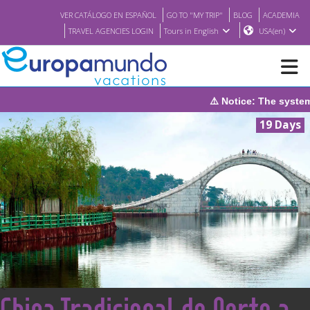
VER CATÁLOGO EN ESPAÑOL
GO TO "MY TRIP"
BLOG
ACADEMIA
TRAVEL AGENCIES LOGIN
Tours in English
USA(en)
⚠️ Notice: The system will be under mainte
NEW
19 Days
BROCHURE PDF
WHERE TO BUY
FEATURED
ABOUT US
<
China Tradicional de Norte a