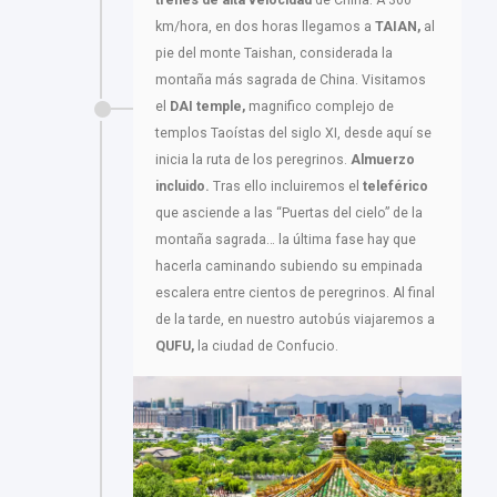
km/hora, en dos horas llegamos a
TAIAN,
al
pie del monte Taishan, considerada la
montaña más sagrada de China. Visitamos
el
DAI temple,
magnifico complejo de
templos Taoístas del siglo XI, desde aquí se
inicia la ruta de los peregrinos.
Almuerzo
incluido.
Tras ello incluiremos el
teleférico
que asciende a las “Puertas del cielo” de la
montaña sagrada… la última fase hay que
hacerla caminando subiendo su empinada
escalera entre cientos de peregrinos. Al final
de la tarde, en nuestro autobús viajaremos a
QUFU,
la ciudad de Confucio.