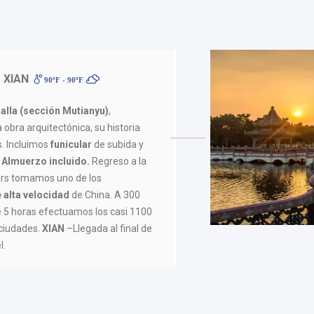
 XIAN
90ºF - 90ºF
alla (sección Mutianyu)
,
 obra arquitectónica, su historia
. Incluimos
funicular
de subida y
.
Almuerzo incluido.
Regreso a la
 hrs tomamos uno de los
 alta velocidad
de China. A 300
 5 horas efectuamos los casi 1100
ciudades.
XIAN
–Llegada al final de
l.