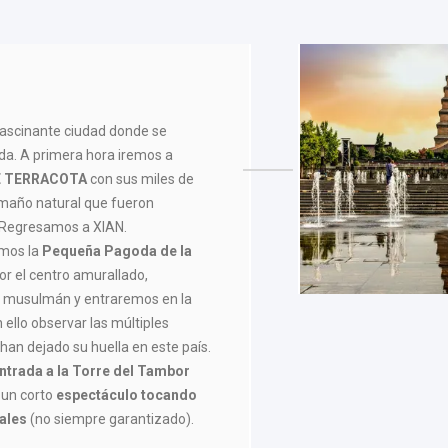
ascinante ciudad donde se
seda. A primera hora iremos a
E TERRACOTA
con sus miles de
amaño natural que fueron
. Regresamos a XIAN.
emos la
Pequeña Pagoda de la
r el centro amurallado,
o musulmán y entraremos en la
ello observar las múltiples
 han dejado su huella en este país.
ntrada a la Torre del Tambor
 un corto
espectáculo tocando
ales
(no siempre garantizado).