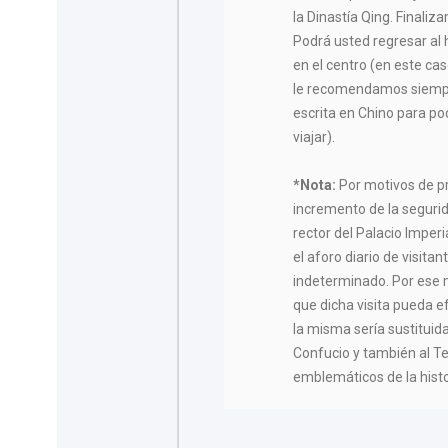
la Dinastía Qing. Finaliza
Podrá usted regresar al
en el centro (en este ca
le recomendamos siempre
escrita en Chino para po
viajar).
*Nota:
Por motivos de pr
incremento de la segurid
rector del Palacio Imper
el aforo diario de visit
indeterminado. Por ese 
que dicha visita pueda e
la misma sería sustituid
Confucio y también al 
emblemáticos de la histor