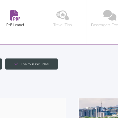
Pdf Leaflet
Travel Tips
Passengers Fe
The tour includes