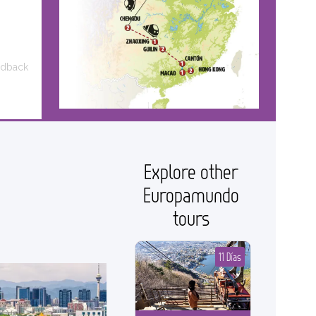
edback
Explore other
Europamundo
tours
11 Días