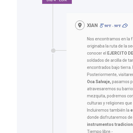
XIAN
90ºF - 90ºF
Nos encontramos en la f
originaba la ruta de la 
conocer el
EJERCITO D
soldados de arcilla de t
encontrados bajo tierra
Posteriormente, visitar
Oca Salvaje,
pasamos po
atravesaremos su barri
mezquita, podremos con 
culturas y religiones que
Incluiremos también la
e
donde disfrutaremos de
instrumentos tradicion
Tiempo libre.-