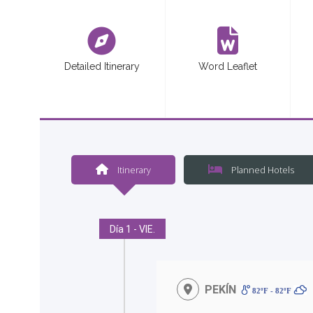
<
Detailed Itinerary
Word Leaflet
Itinerary
Planned Hotels
Día 1 - VIE.
PEKÍN
82ºF - 82ºF