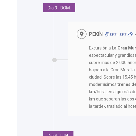
Día 3 - DOM.
PEKÍN
-
82ºF - 82ºF
Excursión a
La Gran Mur
espectacular y grandiosa
cubre más de 2.000 años
bajada a la Gran Muralla
ciudad. Sobre las 15.45
modernísimos
trenes de
km/hora, en algo más de
km que separan las dos 
la tarde-, traslado al hote
Día 4 - LUN.