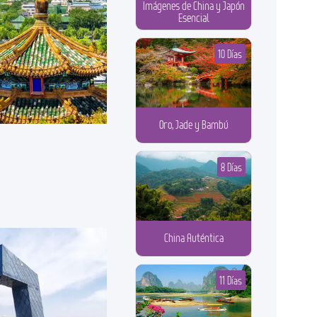
Imágenes de China y Japón
Esencial
10 Días
Oro, Jade y Bambú
8 Días
China Auténtica
11 Días