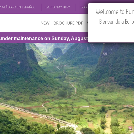
 CATÁLOGO EN ESPAÑOL
GO TO "MY TRIP"
BLOG
ACADEMIA
TRAV
Wellcome to Euro
Bienvenido a Euro
NEW
BROCHURE PDF
WHERE TO BUY
FEATU
 Sunday, August 9th, from 1:00 PM to 3:30 PM (CEST/Madrid