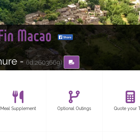
 Fin Macao
hure -
(id:2603669)
Meal Supplement
Optional Outings
Quote your 