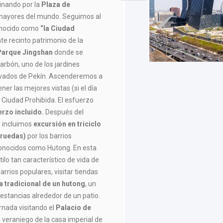
inando por la
Plaza de
 mayores del mundo. Seguimos al
conocido como
“la Ciudad
te recinto patrimonio de la
Parque Jingshan
donde se
arbón, uno de los jardines
rvados de Pekín. Ascenderemos a
tener las mejores vistas (si el día
 Ciudad Prohibida. El esfuerzo
rzo incluido.
Después del
s incluimos
excursión en triciclo
s ruedas)
por los barrios
 conocidos como Hutong. En esta
ilo tan característico de vida de
arrios populares, visitar tiendas
a tradicional de un hutong
, un
estancias alrededor de un patio.
rnada visitando el
Palacio de
 veraniego de la casa imperial de