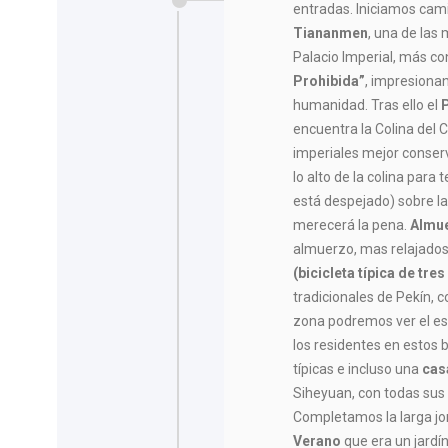
entradas. Iniciamos cam
Tiananmen
, una de las
Palacio Imperial, más 
Prohibida”
, impresionan
humanidad. Tras ello el
encuentra la Colina del C
imperiales mejor conse
lo alto de la colina para 
está despejado) sobre la
merecerá la pena.
Almue
almuerzo, mas relajado
(bicicleta típica de tre
tradicionales de Pekín,
zona podremos ver el est
los residentes en estos b
típicas e incluso una
cas
Siheyuan, con todas sus 
Completamos la larga jo
Verano
que era un jardín