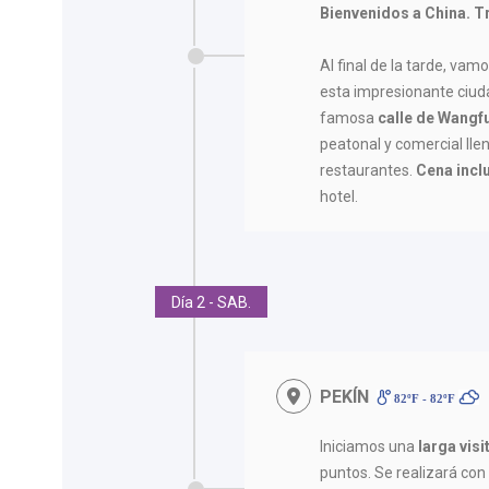
Bienvenidos a China. Tr
Al final de la tarde, vam
esta impresionante ciuda
famosa
calle de Wangf
peatonal y comercial lle
restaurantes.
Cena incl
hotel.
Día 2 - SAB.
PEKÍN
82ºF - 82ºF
Iniciamos una
larga visi
puntos. Se realizará con 