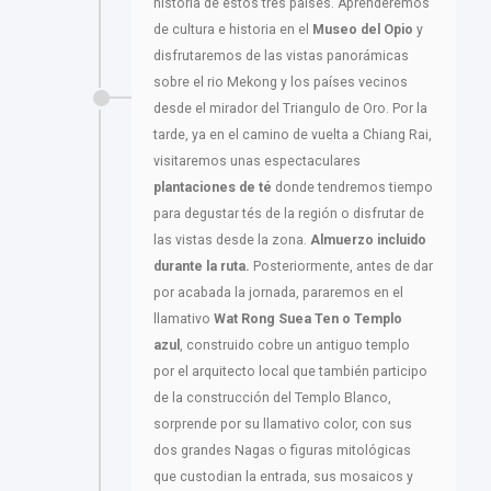
historia de estos tres países. Aprenderemos
de cultura e historia en el
Museo del Opio
y
disfrutaremos de las vistas panorámicas
sobre el rio Mekong y los países vecinos
desde el mirador del Triangulo de Oro. Por la
tarde, ya en el camino de vuelta a Chiang Rai,
visitaremos unas espectaculares
plantaciones de té
donde tendremos tiempo
para degustar tés de la región o disfrutar de
las vistas desde la zona.
Almuerzo incluido
durante la ruta.
Posteriormente, antes de dar
por acabada la jornada, pararemos en el
llamativo
Wat Rong Suea Ten o Templo
azul
, construido cobre un antiguo templo
por el arquitecto local que también participo
de la construcción del Templo Blanco,
sorprende por su llamativo color, con sus
dos grandes Nagas o figuras mitológicas
que custodian la entrada, sus mosaicos y