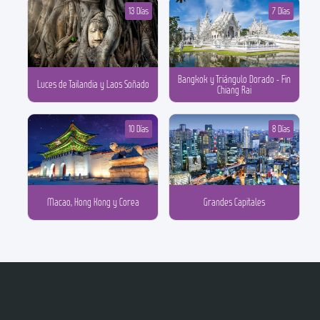
13 Días
7 Días
Bangkok y Triángulo Dorado - Fin
Luces de Tailandia y Laos Soñado
Chiang Rai
10 Días
8 Días
Macao, Hong Kong y Corea
Grandes Capitales