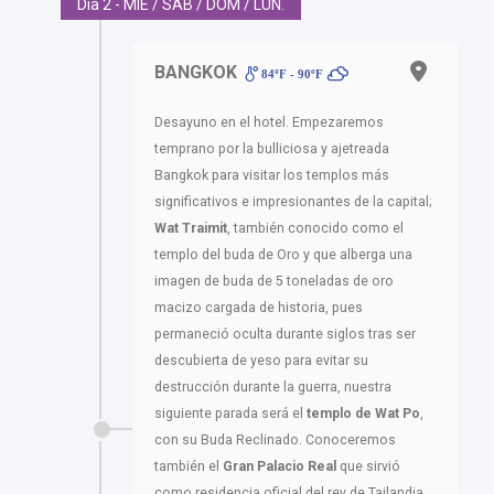
Día 2 - MIE / SAB / DOM / LUN.
BANGKOK
84ºF - 90ºF
Desayuno en el hotel. Empezaremos
temprano por la bulliciosa y ajetreada
Bangkok para visitar los templos más
significativos e impresionantes de la capital;
Wat Traimit
, también conocido como el
templo del buda de Oro y que alberga una
imagen de buda de 5 toneladas de oro
macizo cargada de historia, pues
permaneció oculta durante siglos tras ser
descubierta de yeso para evitar su
destrucción durante la guerra, nuestra
siguiente parada será el
templo de Wat Po
,
con su Buda Reclinado. Conoceremos
también el
Gran Palacio Real
que sirvió
como residencia oficial del rey de Tailandia