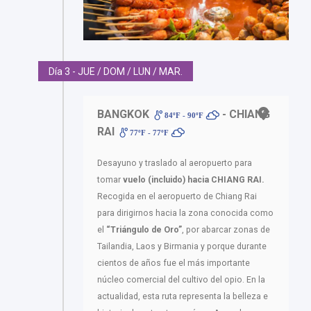
Día 3 - JUE / DOM / LUN / MAR.
BANGKOK
- CHIANG
84ºF - 90ºF
RAI
77ºF - 77ºF
Desayuno y traslado al aeropuerto para
tomar
vuelo (incluido) hacia CHIANG RAI.
Recogida en el aeropuerto de Chiang Rai
para dirigirnos hacia la zona conocida como
el
“Triángulo de Oro”
, por abarcar zonas de
Tailandia, Laos y Birmania y porque durante
cientos de años fue el más importante
núcleo comercial del cultivo del opio. En la
actualidad, esta ruta representa la belleza e