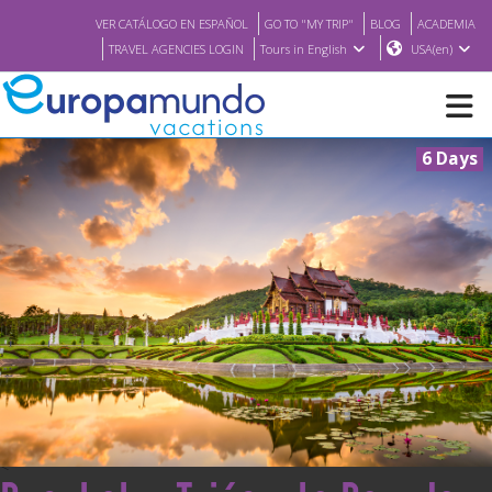
VER CATÁLOGO EN ESPAÑOL
GO TO "MY TRIP"
BLOG
ACADEMIA
TRAVEL AGENCIES LOGIN
Tours in English
USA(en)
6 Days
NEW
BROCHURE PDF
WHERE TO BUY
FEATURED
ABOUT US
<