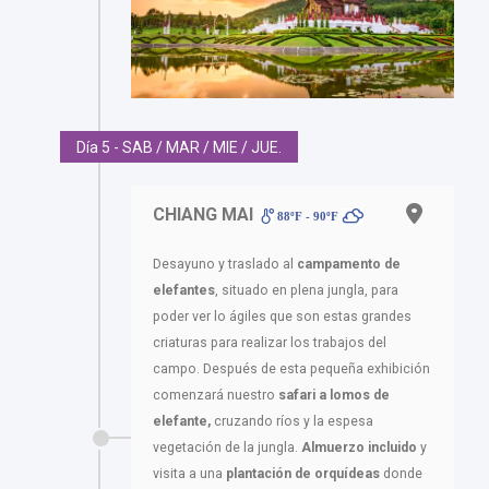
Día 5 - SAB / MAR / MIE / JUE.
CHIANG MAI
88ºF - 90ºF
Desayuno y traslado al
campamento de
elefantes
, situado en plena jungla, para
poder ver lo ágiles que son estas grandes
criaturas para realizar los trabajos del
campo. Después de esta pequeña exhibición
comenzará nuestro
safari a lomos de
elefante,
cruzando ríos y la espesa
vegetación de la jungla.
Almuerzo incluido
y
visita a una
plantación de orquídeas
donde