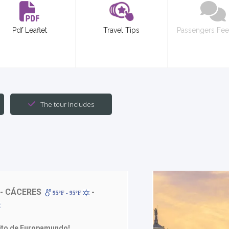
Pdf Leaflet
Travel Tips
Passengers Fe
The tour includes
- CÁCERES
-
95ºF - 95ºF
uito de Europamundo!