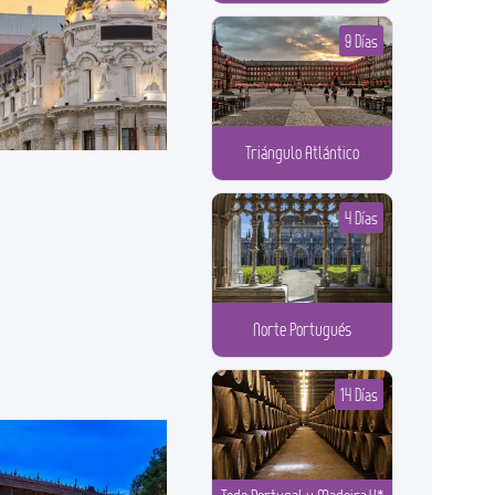
9 Días
Triángulo Atlántico
4 Días
Norte Portugués
14 Días