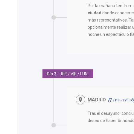
Por la mañana tendrem
ciudad
donde conocere
más representativos. Tard
opcionalmente realizar u
noche un espectáculo f
Día 3 - JUE / VIE / LUN.
MADRID
91ºF - 95ºF
Tras el desayuno, conclui
deseo de haber brindado 