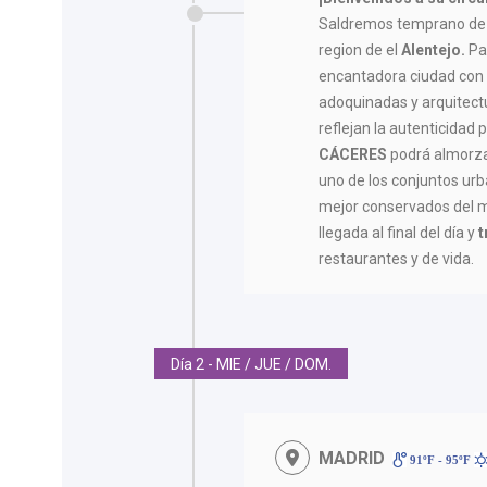
Saldremos temprano de 
region de el
Alentejo.
Pa
encantadora ciudad con c
adoquinadas y arquitect
reflejan la autenticidad
CÁCERES
podrá almorzar
uno de los conjuntos ur
mejor conservados del 
llegada al final del día y
t
restaurantes y de vida.
Día 2 - MIE / JUE / DOM.
MADRID
91ºF - 95ºF