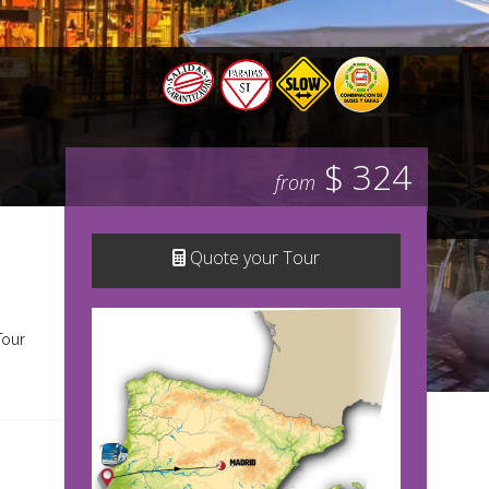
$ 324
from
Quote your Tour
Tour