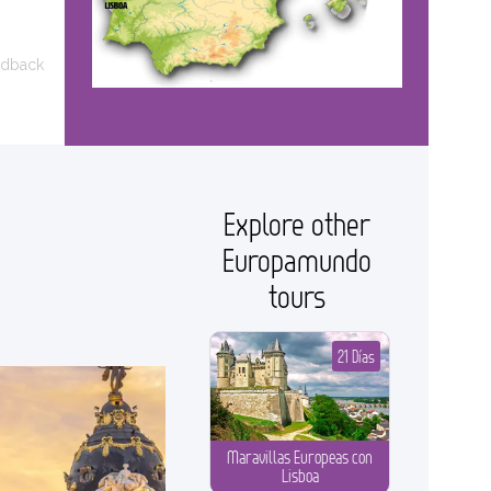
edback
Explore other
Europamundo
tours
21 Días
Maravillas Europeas con
Lisboa