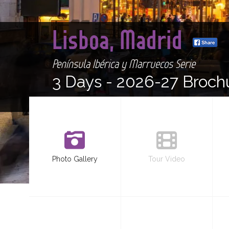
Lisboa, Madrid
Península Ibérica y Marruecos Serie
3 Days -
2026-27 Broch
Photo Gallery
Tour Video
<