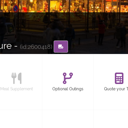
ure -
(id:2600418)
Meal Supplement
Optional Outings
Quote your 