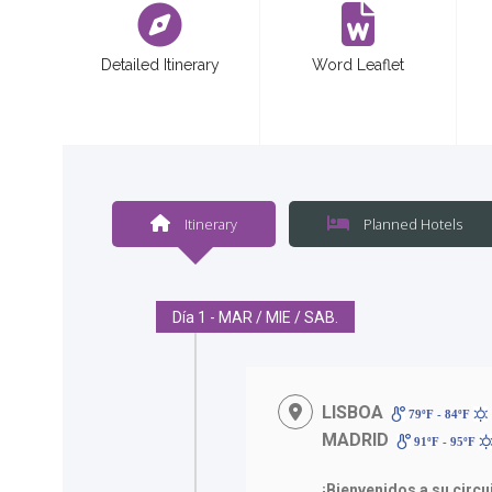
Detailed Itinerary
Word Leaflet
Itinerary
Planned Hotels
Día 1 - MAR / MIE / SAB.
LISBOA
79ºF - 84ºF
MADRID
91ºF - 95ºF
¡Bienvenidos a su circ