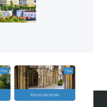
3 Días
4 Días
Asturias Cielo Norteño