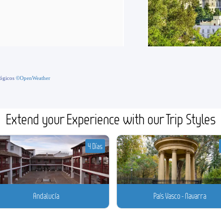
lógicos
©OpenWeather
Extend your Experience with our Trip Styles
4 Días
Andalucía
País Vasco - Navarra