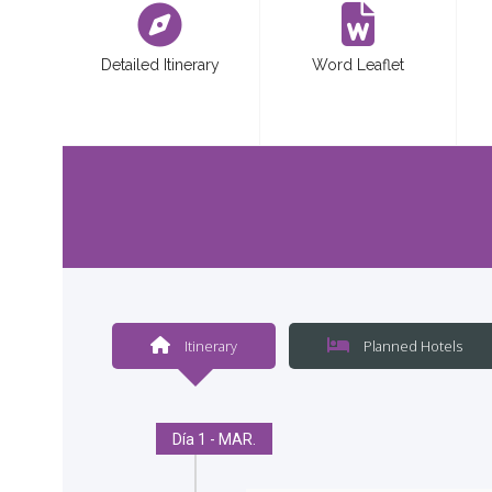
Detailed Itinerary
Word Leaflet
Itinerary
Planned Hotels
Día 1 - MAR.