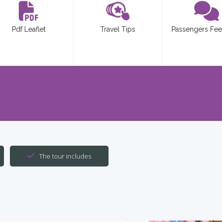
Pdf Leaflet
Travel Tips
Passengers Fe
The tour includes