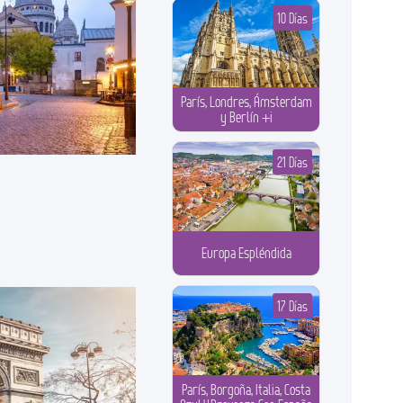
10 Días
París, Londres, Ámsterdam
y Berlín +i
21 Días
Europa Espléndida
17 Días
París, Borgoña, Italia, Costa