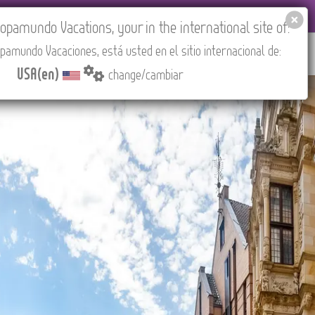
EL AGENCIES LOGIN
Tours in English
USA(en)
pamundo Vacations, your in the international site of:
pamundo Vacaciones, está usted en el sitio internacional de:
RED
ABOUT US
CONTACT
Find your Tour
USA(en)
change/cambiar