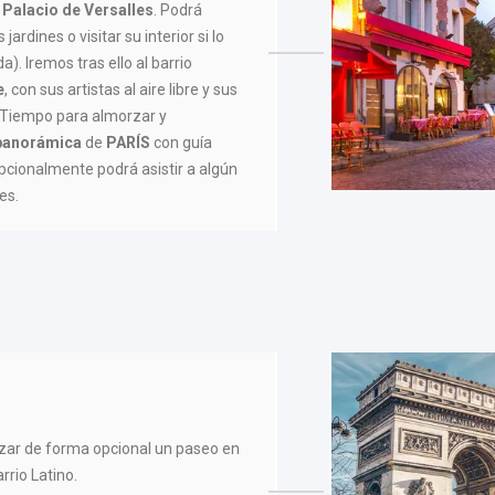
Palacio de Versalles
. Podrá
ardines o visitar su interior si lo
a). Iremos tras ello al barrio
e
, con sus artistas al aire libre y sus
 Tiempo para almorzar y
 panorámica
de
PARÍS
con guía
Opcionalmente podrá asistir a algún
es.
lizar de forma opcional un paseo en
rrio Latino.