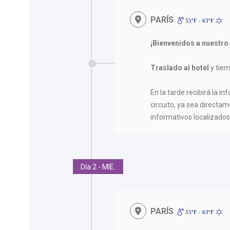
PARÍS
55ºF - 63ºF
¡Bienvenidos a nuestro
Traslado al hotel
y tiem
En la tarde recibirá la in
circuito, ya sea directam
informativos localizados 
Día 2 - MIE.
PARÍS
55ºF - 63ºF