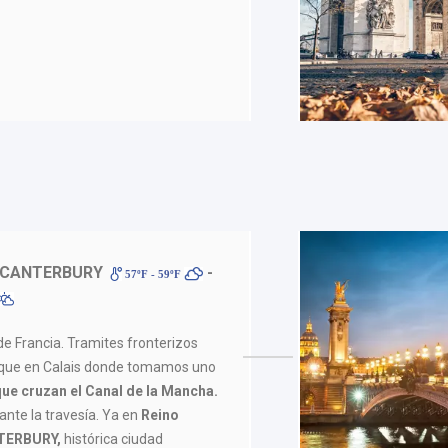
 CANTERBURY
-
57ºF - 59ºF
de Francia. Tramites fronterizos
que en Calais donde tomamos uno
que cruzan el Canal de la Mancha.
nte la travesía. Ya en
Reino
ERBURY,
histórica ciudad