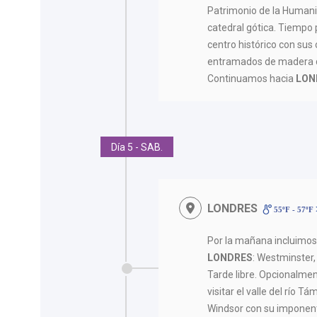
Patrimonio de la Human
catedral gótica. Tiempo 
centro histórico con sus 
entramados de madera 
Continuamos hacia
LON
Día 5 - SAB.
LONDRES
55ºF - 57ºF
Por la mañana incluimo
LONDRES
: Westminster, 
Tarde libre. Opcionalmen
visitar el valle del río T
Windsor con su imponente 