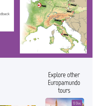
edback
Explore other
Europamundo
tours
13 Días