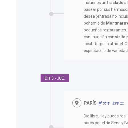
Incluimos un
traslado al
pasear por sus hermosos j
desea (entrada no incluid
bohemio de
Montmartr
pequeños restaurantes.
continuación con
visita
local. Regreso al hotel. 
espectáculo de variedad
Día 3 - JUE.
PARÍS
55ºF - 63ºF
Día libre. Hoy puede rea
barco por el río Sena y Ba