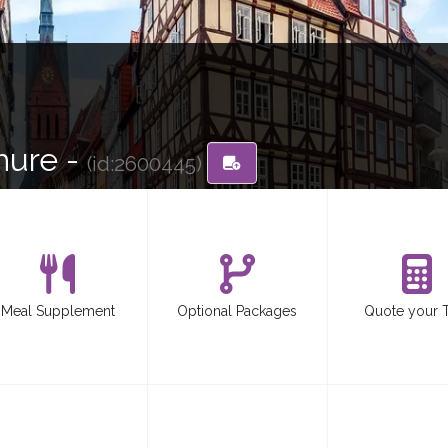
hure -
(id:2600445)
Meal Supplement
Optional Packages
Quote your 