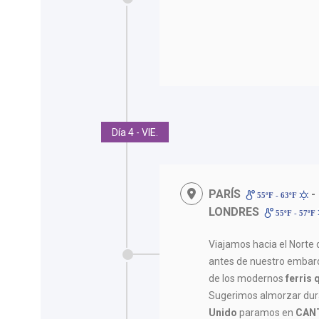
Día 4 - VIE.
PARÍS
-
55ºF - 63ºF
LONDRES
55ºF - 57ºF
Viajamos hacia el Norte 
antes de nuestro embar
de los modernos
ferris 
Sugerimos almorzar dura
Unido
paramos en
CANT