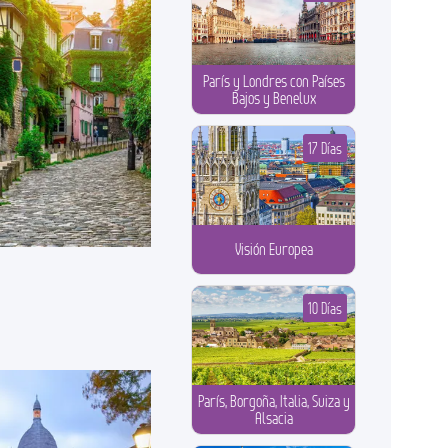
París y Londres con Países
Bajos y Benelux
17 Días
Visión Europea
10 Días
París, Borgoña, Italia, Suiza y
Alsacia