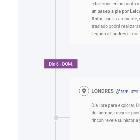
citaremos en un punto de
un paseo a pie por Leic
Soho
, con su ambiente, 
traslado podrá realizarse
llegada a Londres). Tras 
Día 6 - DOM.
LONDRES
55ºF - 57ºF
Día libre para explorar. 
del tiempo, recorrer pai
rincón revele su historia 