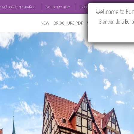
 CATÁLOGO EN ESPAÑOL
GO TO "MY TRIP"
BLOG
ACADEMIA
TRAV
Wellcome to Euro
Bienvenido a Euro
NEW
BROCHURE PDF
WHERE TO BUY
FEATU