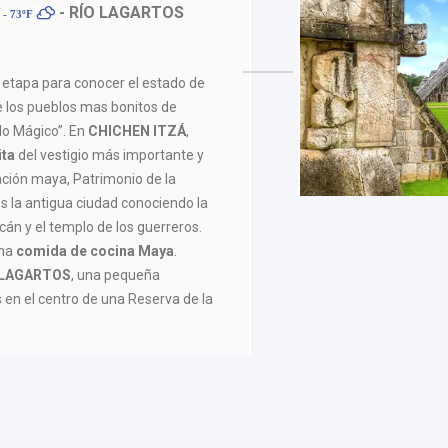
- RÍO LAGARTOS
 - 73ºF
etapa para conocer el estado de
 los pueblos mas bonitos de
lo Mágico”. En
CHICHEN ITZÁ
,
ita
del vestigio más importante y
ación maya, Patrimonio de la
 la antigua ciudad conociendo la
cán y el templo de los guerreros.
una
comida de cocina Maya
.
 LAGARTOS
, una pequeña
 en el centro de una Reserva de la