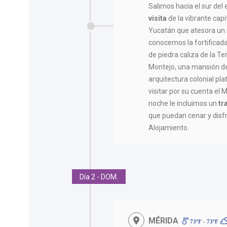
Salimos hacia el sur del
visita
de la vibrante cap
Yucatán que atesora un r
conocemos la fortificada 
de piedra caliza de la T
Montejo, una mansión de
arquitectura colonial pla
visitar por su cuenta el
noche le incluimos un
tr
que puedan cenar y disf
Alojamiento.
Día 2 - DOM.
MÉRIDA
73ºF - 73ºF