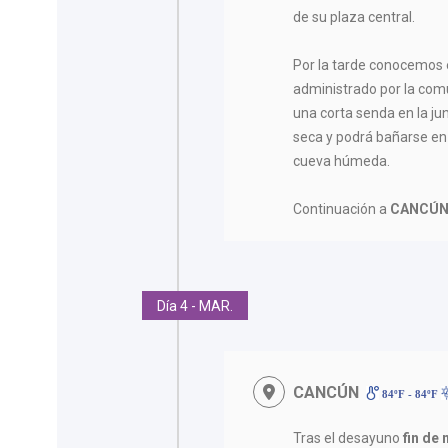
de su plaza central.
Por la tarde conocemos 
administrado por la com
una corta senda en la ju
seca y podrá bañarse en e
cueva húmeda.
Continuación a
CANCÚ
Día 4 - MAR.
CANCÚN
84ºF - 84ºF
Tras el desayuno
fin de