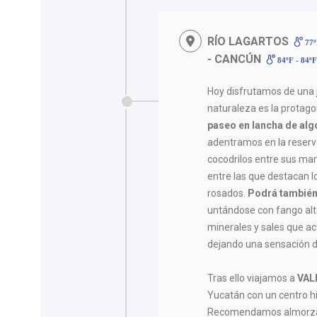
RÍO LAGARTOS
77º
- CANCÚN
84ºF - 84º
Hoy disfrutamos de una 
naturaleza es la protago
paseo en lancha de al
adentramos en la reserv
cocodrilos entre sus man
entre las que destacan l
rosados.
Podrá también “
untándose con fango alt
minerales y sales que ac
dejando una sensación d
Tras ello viajamos a
VAL
Yucatán con un centro h
Recomendamos almorzar 