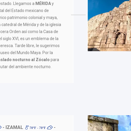
 estado. Llegamos a
MÉRIDA
y
ital del Estado mexicano de
ico patrimonio colonial y maya,
catedral de Mérida y de la iglesia
ercera Orden así como la Casa de
l siglo XVI, es un emblema de la
teresca. Tarde libre, le sugerimos
 Museo del Mundo Maya. Por la
aslado nocturno al Zócalo
para
rutar del ambiente nocturno.
- IZAMAL
-
70ºF - 70ºF