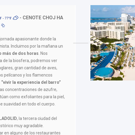
- CENOTE CHOJ HA
F - 77ºF
F
jornada apasionante donde la
nista. Incluimos por la mañana un
go más de dos horas
. Nos
a de la biosfera, podremos ver
glares, gran cantidad de aves,
os pelícanos y los flamencos
vivir la experiencia del barro”
as concentraciones de azufre,
túan como exfoliantes para la piel,
e suavidad en todo el cuerpo.
LADOLID
, la tercera ciudad del
istórico muy agradable.
en alguno de los restaurantes