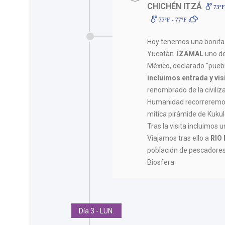
CHICHÉN ITZÁ
73ºF
77ºF - 77ºF
Hoy tenemos una bonita 
Yucatán.
IZAMAL
uno de
México, declarado “pueb
incluimos entrada y vis
renombrado de la civiliz
Humanidad recorreremos
mítica pirámide de Kukul
Tras la visita incluimos 
Viajamos tras ello a
RIO
población de pescadores
Biosfera.
Día 3 - LUN.