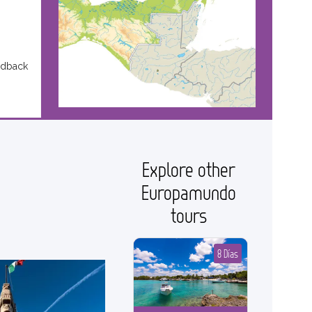
edback
Explore other
Europamundo
tours
8 Días