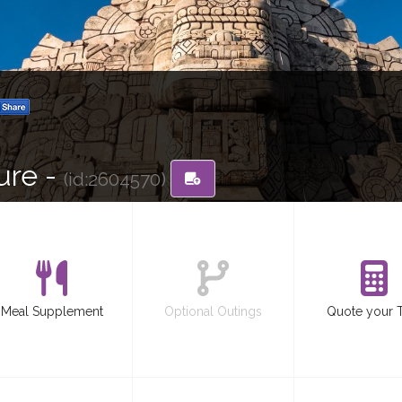
ure -
(id:2604570)
Meal Supplement
Optional Outings
Quote your 