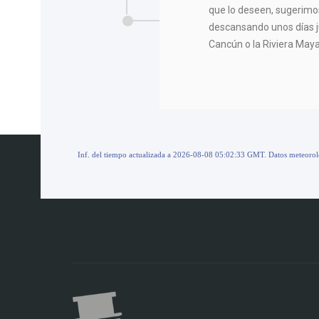
que lo deseen, sugerimo
descansando unos días j
Cancún o la Riviera Maya
Inf. del tiempo actualizada a 2026-08-08 05:02:33 GMT. Datos meteoro