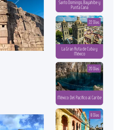
Santo Domingo, Bayahíbe y
Punta Cana
22 Días
La Gran Ruta de Cuba y
México
20 Días
México: Del Pacífico al Caribe
8 Días