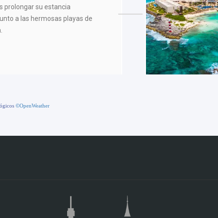
s prolongar su estancia
unto a las hermosas playas de
.
lógicos
©OpenWeather