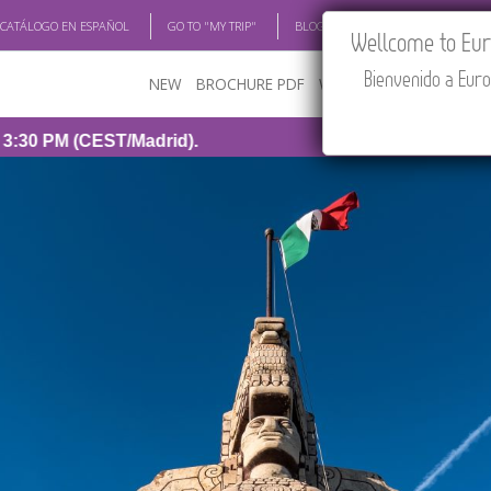
 CATÁLOGO EN ESPAÑOL
GO TO "MY TRIP"
BLOG
ACADEMIA
TRAV
Wellcome to Euro
Bienvenido a Euro
NEW
BROCHURE PDF
WHERE TO BUY
FEATU
Madrid).