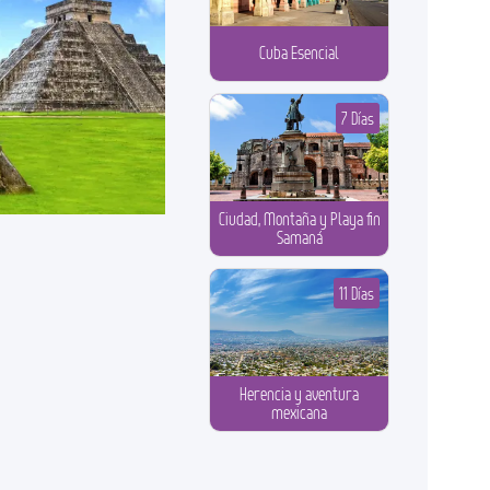
Cuba Esencial
7 Días
Ciudad, Montaña y Playa fin
Samaná
11 Días
Herencia y aventura
mexicana