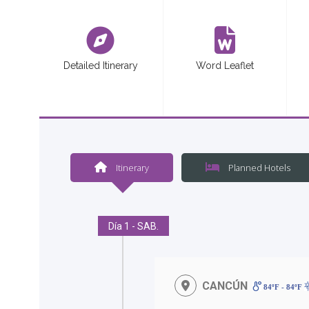
<
Detailed Itinerary
Word Leaflet
Itinerary
Planned Hotels
Día 1 - SAB.
CANCÚN
84ºF - 84ºF