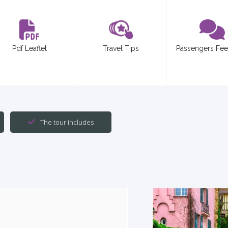
Pdf Leaflet
Travel Tips
Passengers Fe
The tour includes