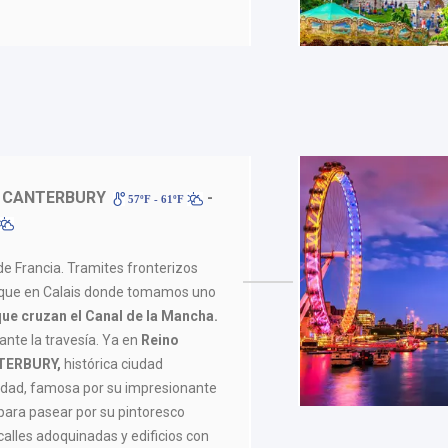
 CANTERBURY
-
57ºF - 61ºF
de Francia. Tramites fronterizos
que en Calais donde tomamos uno
que cruzan el Canal de la Mancha.
nte la travesía. Ya en
Reino
ERBURY,
histórica ciudad
idad, famosa por su impresionante
para pasear por su pintoresco
calles adoquinadas y edificios con