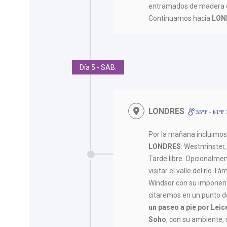
entramados de madera 
Continuamos hacia
LON
Día 5 - SAB.
LONDRES
55ºF - 61ºF
Por la mañana incluimo
LONDRES
: Westminster, 
Tarde libre. Opcionalmen
visitar el valle del río T
Windsor con su imponente 
citaremos en un punto de
un paseo a pie por Leic
Soho
, con su ambiente, 