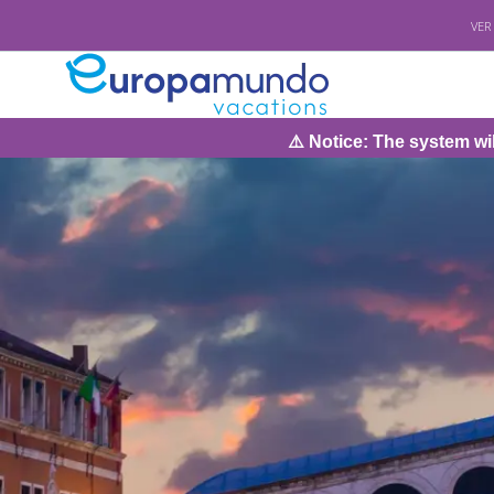
VER
⚠️ Notice: The system will be under maintena