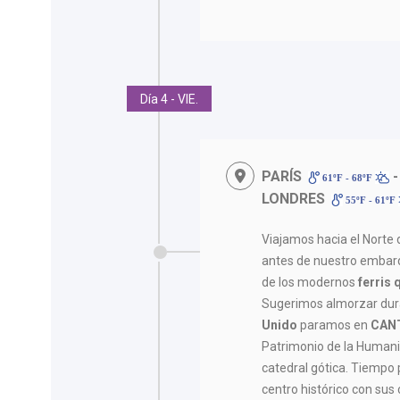
Día 4 - VIE.
PARÍS
-
61ºF - 68ºF
LONDRES
55ºF - 61ºF
Viajamos hacia el Norte 
antes de nuestro embar
de los modernos
ferris 
Sugerimos almorzar dura
Unido
paramos en
CANT
Patrimonio de la Human
catedral gótica. Tiempo 
centro histórico con sus 