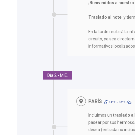
¡Bienvenidos a nuestro
Traslado al hotel
y tiem
En la tarde recibirá la in
circuito, ya sea directam
informativos localizados 
Día 2 - MIE.
PARÍS
61ºF - 68ºF
Incluimos un
traslado al
pasear por sus hermosos j
desea (entrada no incluid