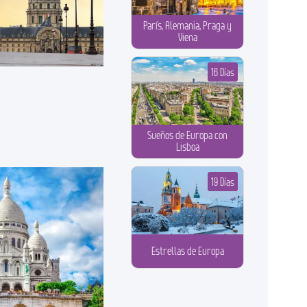
París, Alemania, Praga y
Viena
16 Días
Sueños de Europa con
Lisboa
19 Días
Estrellas de Europa