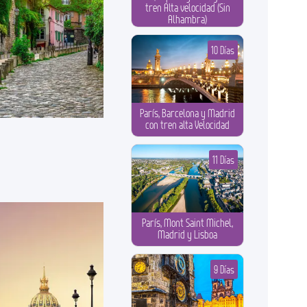
tren Alta velocidad (Sin
Alhambra)
10 Días
París, Barcelona y Madrid
con tren alta Velocidad
11 Días
París, Mont Saint Michel,
Madrid y Lisboa
9 Días