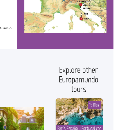
edback
Explore other
Europamundo
tours
15 Días
París, España y Portugal con