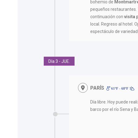
bohemio de
Montmartr
pequeños restaurantes.
continuación con
visita
local. Regreso al hotel. 
espectáculo de variedad
Día 3 - JUE.
PARÍS
61ºF - 68ºF
Día libre. Hoy puede rea
barco por el río Sena y Ba