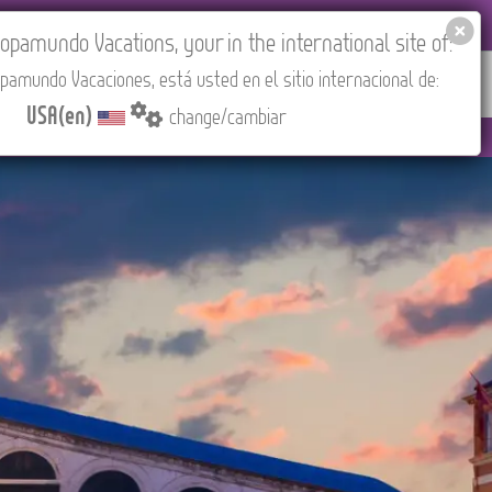
EL AGENCIES LOGIN
Tours in English
USA(en)
pamundo Vacations, your in the international site of:
pamundo Vacaciones, está usted en el sitio internacional de:
RED
ABOUT US
CONTACT
Find your Tour
USA(en)
change/cambiar
adrid).