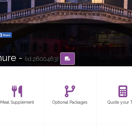
hure -
(id:2600463)
Meal Supplement
Optional Packages
Quote your 