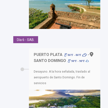
Día 6 - SAB.
PUERTO PLATA
-
86ºF - 86ºF
SANTO DOMINGO
90ºF - 90ºF
Desayuno. A la hora señalada, traslado al
aeropuerto de Santo Domingo. Fin de
servicios