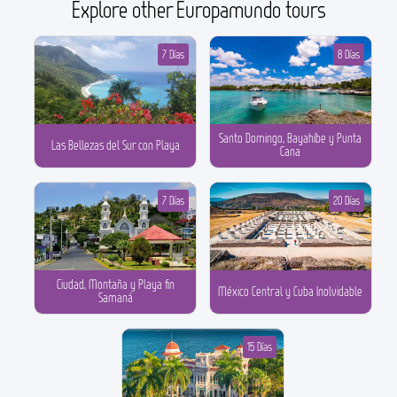
Explore other Europamundo tours
7 Días
8 Días
Santo Domingo, Bayahíbe y Punta
Las Bellezas del Sur con Playa
Cana
7 Días
20 Días
Ciudad, Montaña y Playa fin
México Central y Cuba Inolvidable
Samaná
15 Días