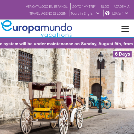
VER CATÁLOGO EN ESPAÑOL
GO TO "MY TRIP"
BLOG
ACADEMIA
TRAVEL AGENCIES LOGIN
Tours in English
USA(en)
will be under maintenance on Sunday, August 9th, from 1:00 PM t
NEW
6 Days
BROCHURE PDF
WHERE TO BUY
FEATURED
ABOUT US