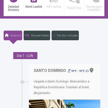
Detailed
Word Leaflet
Pdf Leaflet
Passengers
Travel Tips
Itinerary
Feedback
Itinerary
Planned Hotels
The tour includes
Día 1 - LUN.
SANTO DOMINGO
90ºF - 90ºF
Llegada a Santo Domingo. Bienvenidos a
República Dominicana. Traslado al hotel.
Alojamiento