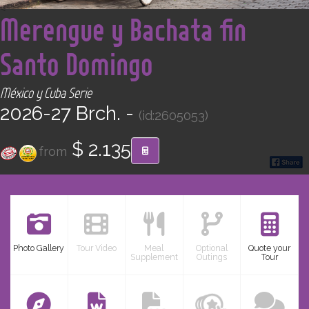
<
CONTACT
Merengue y Bachata fin
Santo Domingo
Find your Tour
México y Cuba Serie
2026-27 Brch. -
(id:2605053)
$ 2.135
from
Photo Gallery
Tour Video
Meal
Optional
Quote your
Supplement
Outings
Tour