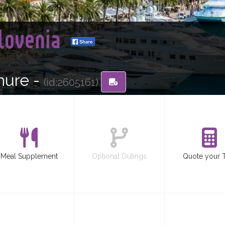
slovenia
hure -
(id:2605161)
Meal Supplement
Optional Outings
Quote your 