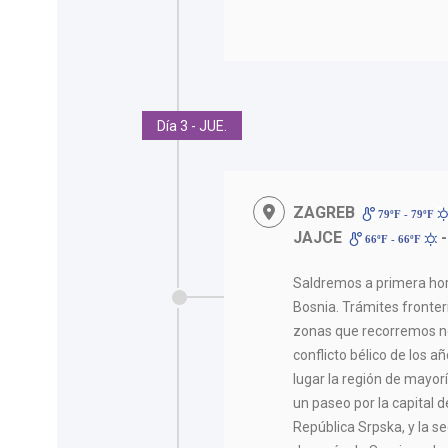
Día 3 - JUE.
ZAGREB
79ºF - 79ºF
JAJCE
-
66ºF - 66ºF
Saldremos a primera hor
Bosnia. Trámites fronter
zonas que recorremos no
conflicto bélico de los 
lugar la región de mayor
un paseo por la capital 
República Srpska, y la 