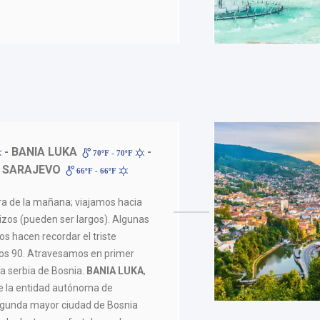
- BANIA LUKA
-
70ºF - 70ºF
 SARAJEVO
66ºF - 66ºF
a de la mañana; viajamos hacia
izos (pueden ser largos). Algunas
s hacen recordar el triste
años 90. Atravesamos en primer
ía serbia de Bosnia.
BANIA LUKA
,
de la entidad autónoma de
segunda mayor ciudad de Bosnia