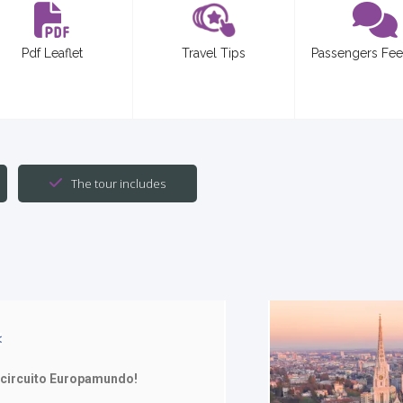
Pdf Leaflet
Travel Tips
Passengers Fe
The tour includes
 circuito Europamundo!