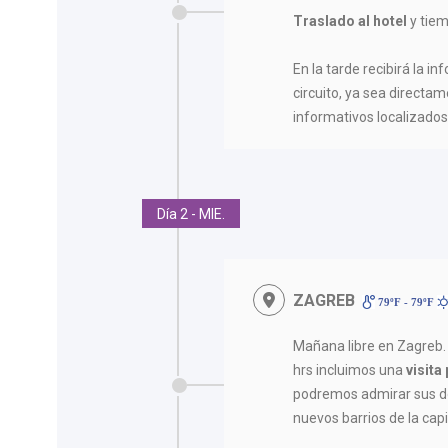
Traslado al hotel
y tiem
En la tarde recibirá la in
circuito, ya sea directam
informativos localizados 
Día 2 - MIE.
ZAGREB
79ºF - 79ºF
Mañana libre en Zagreb. 
hrs incluimos una
visit
podremos admirar sus dos
nuevos barrios de la cap