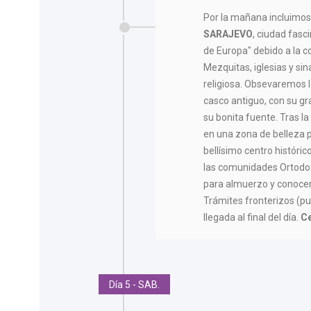
Por la mañana incluimos 
SARAJEVO
, ciudad fas
de Europa" debido a la co
Mezquitas, iglesias y sin
religiosa. Obsevaremos 
casco antiguo, con su g
su bonita fuente. Tras l
en una zona de belleza pa
bellísimo centro históri
las comunidades Ortodo
para almuerzo y conocer 
Trámites fronterizos (pu
llegada al final del día.
Ce
Día 5 - SAB.