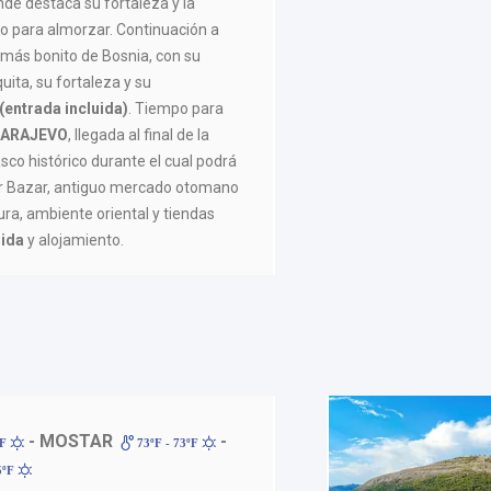
de destaca su fortaleza y la
po para almorzar. Continuación a
 más bonito de Bosnia, con su
uita, su fortaleza y su
(entrada incluida)
. Tiempo para
SARAJEVO
, llegada al final de la
sco histórico durante el cual podrá
or Bazar, antiguo mercado otomano
ra, ambiente oriental y tiendas
uida
y alojamiento.
- MOSTAR
-
ºF
73ºF - 73ºF
5ºF