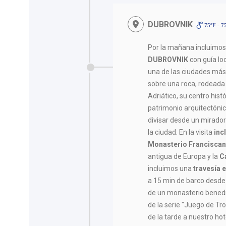
DUBROVNIK
75ºF - 7
Por la mañana incluimo
DUBROVNIK
con guía lo
una de las ciudades má
sobre una roca, rodeada
Adriático, su centro hist
patrimonio arquitectóni
divisar desde un mirador
la ciudad. En la visita
inc
Monasterio Francisca
antigua de Europa y la
C
incluimos una
travesía 
a 15 min de barco desde 
de un monasterio benedic
de la serie "Juego de Tro
de la tarde a nuestro hot