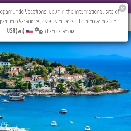
EL AGENCIES LOGIN
Tours in English
USA(en)
pamundo Vacations, your in the international site of:
pamundo Vacaciones, está usted en el sitio internacional de:
RED
ABOUT US
CONTACT
Find your Tour
USA(en)
change/cambiar