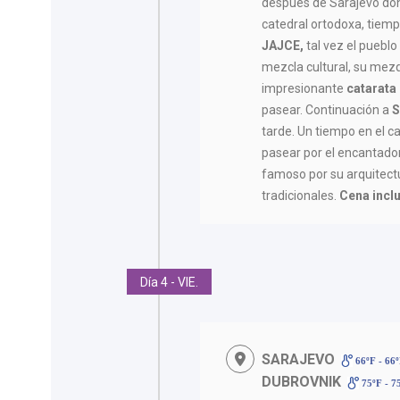
después de Sarajevo don
catedral ortodoxa, tiem
JAJCE,
tal vez el pueblo
mezcla cultural, su mezq
impresionante
catarata 
pasear. Continuación a
tarde. Un tiempo en el ca
pasear por el encantad
famoso por su arquitectu
tradicionales.
Cena incl
Día 4 - VIE.
SARAJEVO
66ºF - 66
DUBROVNIK
75ºF - 7