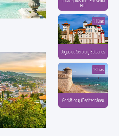
Croacia, Bosnia y Eslovenia
ROT
14 Días
Joyas de Serbia y Balcanes
13 Días
Adriático y Mediterráneo