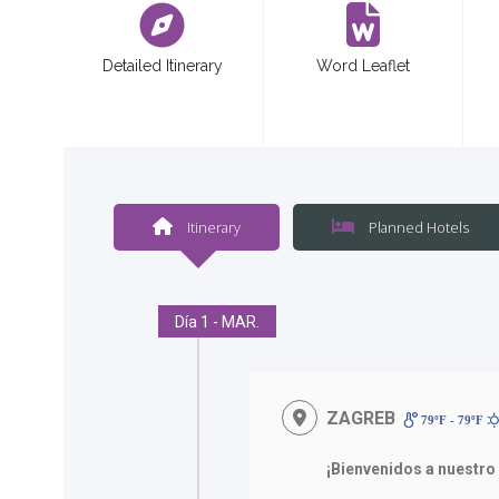
Detailed Itinerary
Word Leaflet
Itinerary
Planned Hotels
Día 1 - MAR.
ZAGREB
79ºF - 79ºF
¡Bienvenidos a nuestro