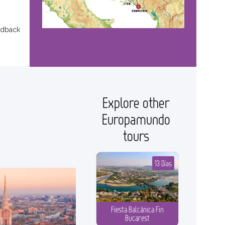
edback
Explore other
Europamundo
tours
13 Días
Fiesta Balcánica Fin
Bucarest