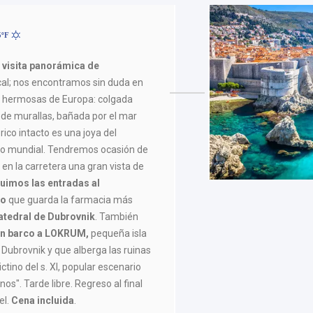
5ºF
s
visita panorámica de
cal; nos encontramos sin duda en
s hermosas de Europa: colgada
 de murallas, bañada por el mar
órico intacto es una joya del
co mundial. Tendremos ocasión de
 en la carretera una gran vista de
luimos las entradas al
no
que guarda la farmacia más
atedral de Dubrovnik
. También
en barco a LOKRUM,
pequeña isla
Dubrovnik y que alberga las ruinas
tino del s. XI, popular escenario
nos". Tarde libre. Regreso al final
el.
Cena incluida
.