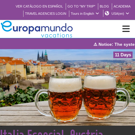
VER CATÁLOGO EN ESPAÑOL
GO TO "MY TRIP"
BLOG
ACADEMIA
TRAVEL AGENCIES LOGIN
Tours in English
USA(en)
⚠️ Notice: The system will be under
NEW
11 Days
BROCHURE PDF
WHERE TO BUY
FEATURED
ABOUT US
<
Italia Esencial, Austria,