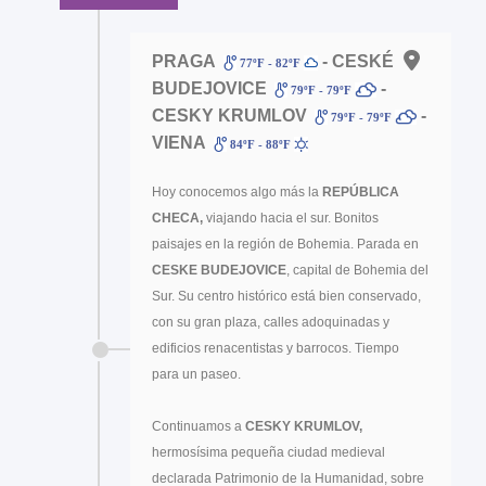
PRAGA
- CESKÉ
77ºF - 82ºF
BUDEJOVICE
-
79ºF - 79ºF
CESKY KRUMLOV
-
79ºF - 79ºF
VIENA
84ºF - 88ºF
Hoy conocemos algo más la
REPÚBLICA
CHECA,
viajando hacia el sur. Bonitos
paisajes en la región de Bohemia. Parada en
CESKE BUDEJOVICE
, capital de Bohemia del
Sur. Su centro histórico está bien conservado,
con su gran plaza, calles adoquinadas y
edificios renacentistas y barrocos. Tiempo
para un paseo.
Continuamos a
CESKY KRUMLOV,
hermosísima pequeña ciudad medieval
declarada Patrimonio de la Humanidad, sobre