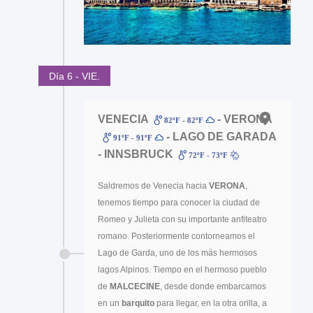
Día 6 - VIE.
VENECIA
- VERONA
82ºF - 82ºF
- LAGO DE GARADA
91ºF - 91ºF
- INNSBRUCK
72ºF - 73ºF
Saldremos de Venecia hacia
VERONA
,
tenemos tiempo para conocer la ciudad de
Romeo y Julieta con su importante anfiteatro
romano. Posteriormente contorneamos el
Lago de Garda, uno de los más hermosos
lagos Alpinos. Tiempo en el hermoso pueblo
de
MALCECINE
, desde donde embarcamos
en un
barquito
para llegar, en la otra orilla, a