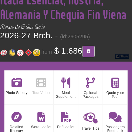
CONTACT
Alemania Y Chequia Fin Viena
Find your Tour
Menos de 15 días Serie
2026-27 Brch. -
(id:2605295)
$ 1.686
from
Photo Gallery
Tour Video
Meal
Optional
Quote your
Supplement
Packages
Tour
Detailed
Word Leaflet
Pdf Leaflet
Passengers
Travel Tips
Itinerary
Feedback