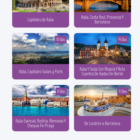
Italia, Costa Azul, Provenza Y
Capitales de Italia
Barcelona
10 Días
14 Días
Italia Y Suiza Con Alsacia Y Ruta
Italia, Capitales Suizas y París
Cuentos De Hadas Fin Berlín
9 Días
11 Días
Italia Esencial, Austria, Alemania Y
De Londres a Barcelona
Chequia Fin Praga