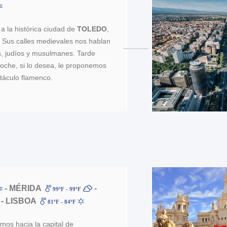
a la histórica ciudad de
TOLEDO
,
o. Sus calles medievales nos hablan
os, judíos y musulmanes. Tarde
noche, si lo desea, le proponemos
táculo flamenco.
- MÉRIDA
-
99ºF - 99ºF
- LISBOA
81ºF - 84ºF
mos hacia la capital de