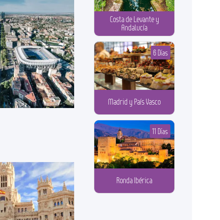
Costa de Levante y
Andalucía
6 Días
Madrid y País Vasco
11 Días
Ronda Ibérica