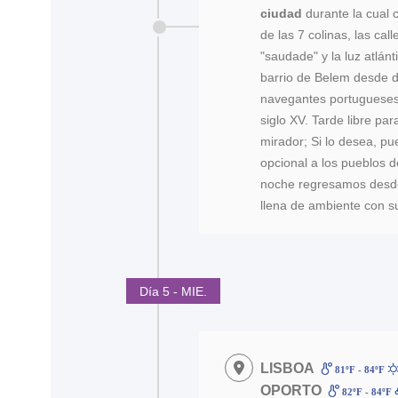
ciudad
durante la cual 
de las 7 colinas, las call
"saudade" y la luz atlán
barrio de Belem desde d
navegantes portugueses
siglo XV. Tarde libre para
mirador; Si lo desea, pu
opcional a los pueblos de
noche regresamos desde
llena de ambiente con su
Día 5 - MIE.
LISBOA
81ºF - 84ºF
OPORTO
82ºF - 84ºF