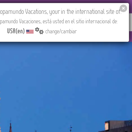
 AGENCIES LOGIN
Tours in English
USA(en)
pamundo Vacations, your in the international site of:
pamundo Vacaciones, está usted en el sitio internacional de:
RED
ABOUT US
CONTACT
Find your Tour
USA(en)
change/cambiar
Madrid).