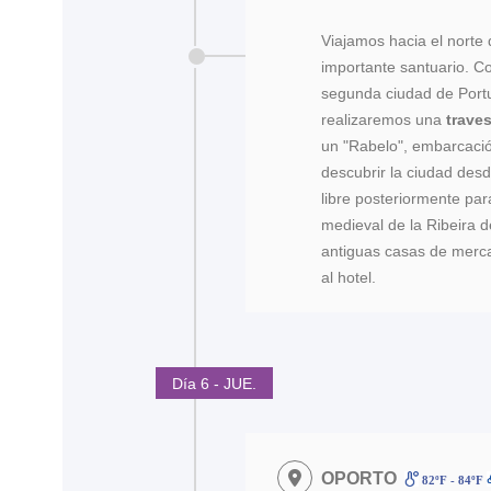
Viajamos hacia el nort
importante santuario. 
segunda ciudad de Portu
realizaremos una
traves
un "Rabelo", embarcació
descubrir la ciudad desde
libre posteriormente pa
medieval de la Ribeira 
antiguas casas de merca
al hotel.
Día 6 - JUE.
OPORTO
82ºF - 84ºF