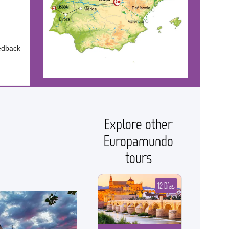
edback
Explore other
Europamundo
tours
12 Días