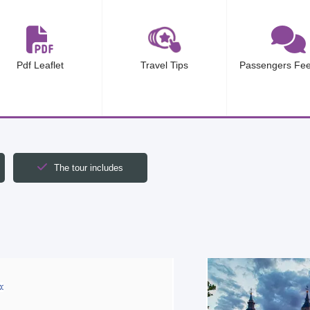
Pdf Leaflet
Travel Tips
Passengers Fe
The tour includes