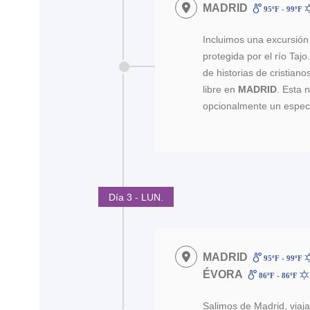
MADRID
95ºF - 99ºF
Incluimos una excursión 
protegida por el río Taj
de historias de cristian
libre en
MADRID
. Esta 
opcionalmente un espec
Día 3 - LUN.
MADRID
95ºF - 99ºF
ÉVORA
86ºF - 86ºF
Salimos de Madrid, viaja