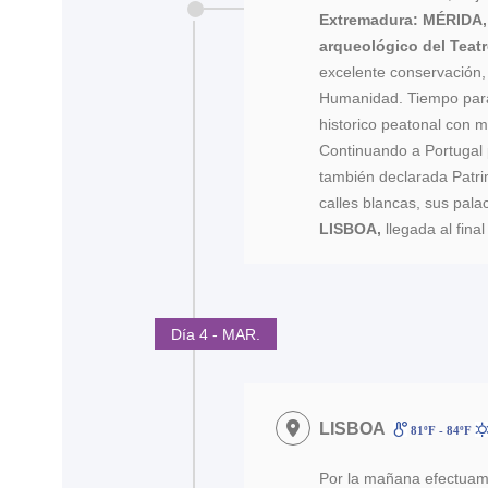
Extremadura: MÉRIDA,
arqueológico del Teatr
excelente conservación,
Humanidad. Tiempo para
historico peatonal con m
Continuando a Portuga
también declarada Patr
calles blancas, sus pala
LISBOA,
llegada al final
Día 4 - MAR.
LISBOA
81ºF - 84ºF
Por la mañana efectua