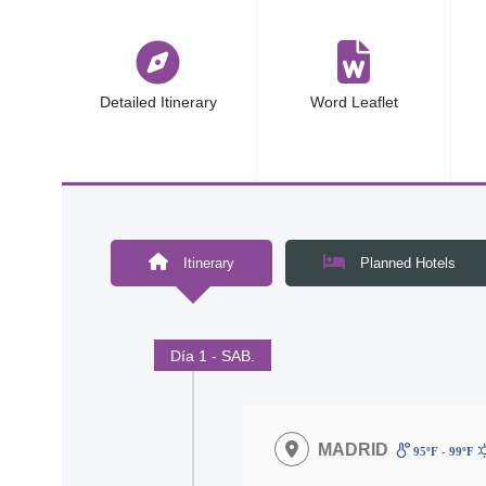
<
Detailed Itinerary
Word Leaflet
Itinerary
Planned Hotels
Día 1 - SAB.
MADRID
95ºF - 99ºF