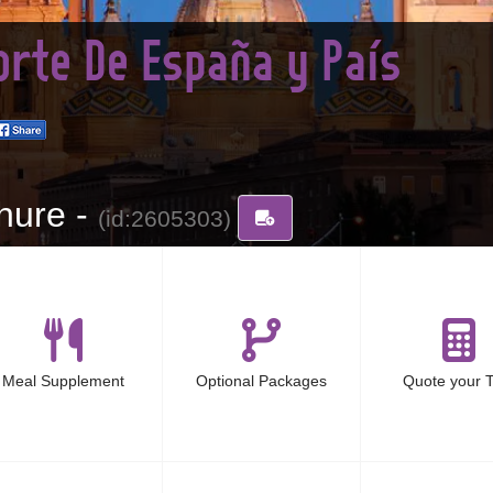
orte De España y País
hure -
(id:2605303)
Meal Supplement
Optional Packages
Quote your T