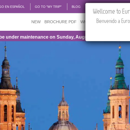
GO EN ESPAÑOL
GO TO "MY TRIP"
BLOG
ACADEMIA
TRAVEL
Wellcome to Euro
Bienvenido a Euro
NEW
BROCHURE PDF
WHERE TO BUY
FEATU
ance on Sunday, August 9th, from 1:00 PM to 3:30 PM (CEST/