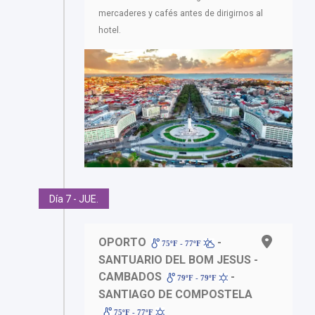
mercaderes y cafés antes de dirigirnos al
hotel.
Día 7 - JUE.
OPORTO
-
75ºF - 77ºF
SANTUARIO DEL BOM JESUS -
CAMBADOS
-
79ºF - 79ºF
SANTIAGO DE COMPOSTELA
75ºF - 77ºF