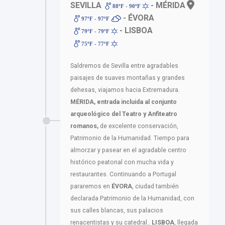
SEVILLA
- MÉRIDA
88ºF - 90ºF
- ÉVORA
97ºF - 97ºF
- LISBOA
79ºF - 79ºF
75ºF - 77ºF
Saldremos de Sevilla entre agradables
paisajes de suaves montañas y grandes
dehesas, viajamos hacia Extremadura.
MÉRIDA, entrada incluida al conjunto
arqueológico del Teatro y Anfiteatro
romanos,
de excelente conservación,
Patrimonio de la Humanidad. Tiempo para
almorzar y pasear en el agradable centro
histórico peatonal con mucha vida y
restaurantes. Continuando a Portugal
pararemos en
ÉVORA
, ciudad también
declarada Patrimonio de la Humanidad, con
sus calles blancas, sus palacios
renacentistas y su catedral..
LISBOA
, llegada