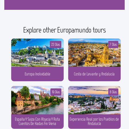
Explore other Europamundo tours
23 Días
7 Días
Europa Inolvidable
Costa de Levante y Andalucía
19 Días
8 Días
España Y Suiza Con Alsacia Y Ruta
Experiencia Real por los Pueblos de
Cuentos De Hadas Fin Viena
Andalucía