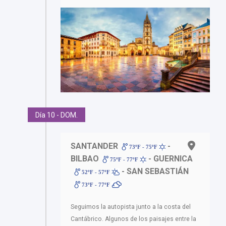
Día 10 - DOM.
SANTANDER
-
73ºF - 75ºF
BILBAO
- GUERNICA
75ºF - 77ºF
- SAN SEBASTIÁN
52ºF - 57ºF
73ºF - 77ºF
Seguimos la autopista junto a la costa del
Cantábrico. Algunos de los paisajes entre la