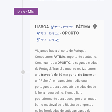
Día 6 - MIE.
LISBOA
- FÁTIMA
75ºF - 77ºF
- OPORTO
73ºF - 73ºF
75ºF - 77ºF
Viajamos hacia el norte de Portugal.
Conocemos
FÁTIMA
, importante santuario.
Continuamos a
OPORTO
, la segunda ciudad
de Portugal. Tras el almuerzo realizaremos
una
travesía de 50 min por el río Duero
en
un "Rabelo", embarcación tradicional
portuguesa, para descubrir la ciudad desde
la bella ribera del río. Tiempo libre
posteriormente para pasear por el animado
barrio medieval de la Ribeira de angostas
calles bordeadas de antiguas casas de