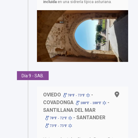
incluida
en una sidrería típica asturiana.
Día 9 - SAB.
OVIEDO
-
70ºF - 73ºF
COVADONGA
-
100ºF - 100ºF
SANTILLANA DEL MAR
- SANTANDER
70ºF - 72ºF
73ºF - 75ºF