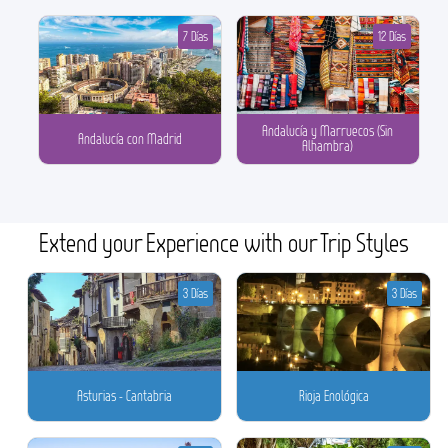
7 Días
12 Días
Andalucía y Marruecos (Sin
Andalucía con Madrid
Alhambra)
Extend your Experience with our Trip Styles
3 Días
3 Días
Asturias - Cantabria
Rioja Enológica