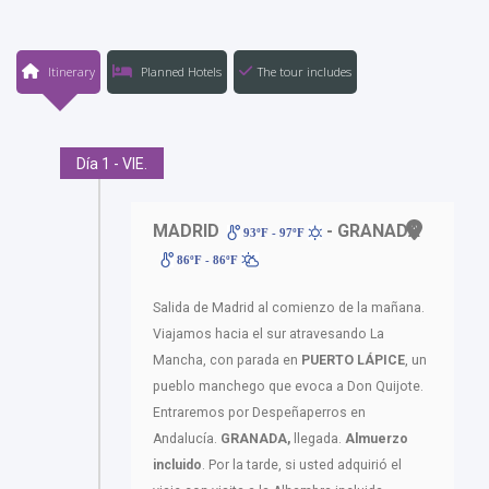
Itinerary
Planned Hotels
The tour includes
Día 1 - VIE.
MADRID
- GRANADA
93ºF - 97ºF
86ºF - 86ºF
Salida de Madrid al comienzo de la mañana.
Viajamos hacia el sur atravesando La
Mancha, con parada en
PUERTO LÁPICE
, un
pueblo manchego que evoca a Don Quijote.
Entraremos por Despeñaperros en
Andalucía.
GRANADA,
llegada.
Almuerzo
incluido
. Por la tarde, si usted adquirió el