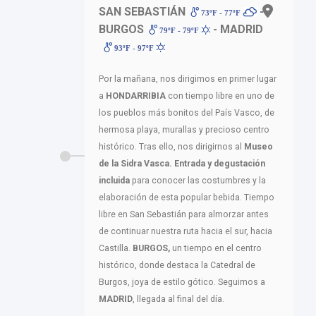
SAN SEBASTIÁN
-
73ºF - 77ºF
BURGOS
- MADRID
79ºF - 79ºF
93ºF - 97ºF
Por la mañana, nos dirigimos en primer lugar
a
HONDARRIBIA
con tiempo libre en uno de
los pueblos más bonitos del País Vasco, de
hermosa playa, murallas y precioso centro
histórico. Tras ello, nos dirigirnos al
Museo
de la Sidra Vasca. Entrada y degustación
incluida
para conocer las costumbres y la
elaboración de esta popular bebida. Tiempo
libre en San Sebastián para almorzar antes
de continuar nuestra ruta hacia el sur, hacia
Castilla.
BURGOS,
un tiempo en el centro
histórico, donde destaca la Catedral de
Burgos, joya de estilo gótico. Seguimos a
MADRID
, llegada al final del día.