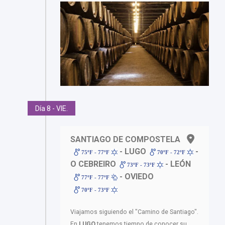
Día 8 - VIE.
SANTIAGO DE COMPOSTELA
- LUGO
-
75ºF - 77ºF
70ºF - 72ºF
O CEBREIRO
- LEÓN
73ºF - 73ºF
- OVIEDO
77ºF - 77ºF
70ºF - 73ºF
Viajamos siguiendo el "Camino de Santiago".
En
LUGO
tenemos tiempo de conocer su