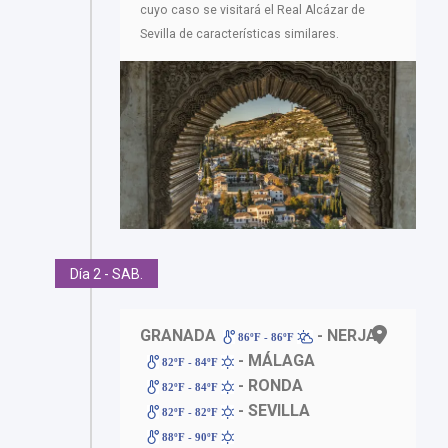
cuyo caso se visitará el Real Alcázar de
Sevilla de características similares.
Día 2 - SAB.
GRANADA
- NERJA
86ºF - 86ºF
- MÁLAGA
82ºF - 84ºF
- RONDA
82ºF - 84ºF
- SEVILLA
82ºF - 82ºF
88ºF - 90ºF