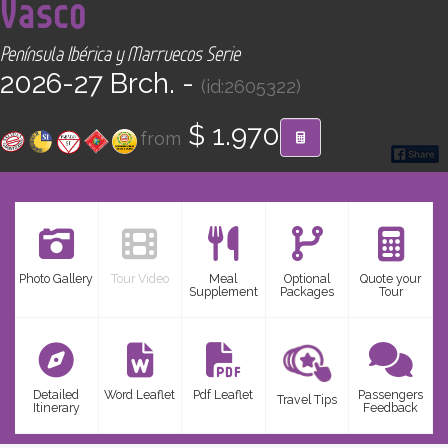
Vasco
CONTACT
Península Ibérica y Marruecos Serie
Find your Tour
2026-27 Brch. -
(id:2605322)
$ 1.970
from
Photo Gallery
Tour Video
Meal
Optional
Quote your
Supplement
Packages
Tour
Detailed
Word Leaflet
Pdf Leaflet
Passengers
Travel Tips
Itinerary
Feedback