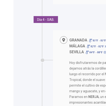
Día 4 - SAB.
GRANADA
81ºF - 81º
MÁLAGA
82ºF - 82ºF
SEVILLA
84ºF - 88ºF
Hoy disfrutaremos de pa
dejamos atrás la cordill
luego el recorrido por e
Tropical, donde el suave
permite el cultivo de es
mango y aguacate, y en 
Paramos en
NERJA
, un
impresionantes acantil