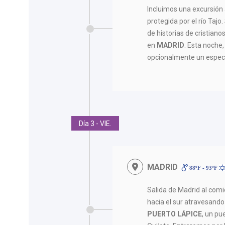
Incluimos una excursión 
protegida por el río Taj
de historias de cristiano
en
MADRID
. Esta noche
opcionalmente un espec
Día 3 - VIE.
MADRID
88ºF - 93ºF
Salida de Madrid al com
hacia el sur atravesand
PUERTO LÁPICE
, un p