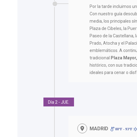
Por la tarde incluimos u
Con nuestro guía descub
media, los principales sí
Plaza de Cibeles, la Puert
Paseo de la Castellana, l
Prado, Atocha y el Palaci
emblemáticos. A continu
tradicional
Plaza Mayor
histórico, con sus tradi
ideales para cenar o disf
Día 2 - JUE.
MADRID
88ºF - 93ºF