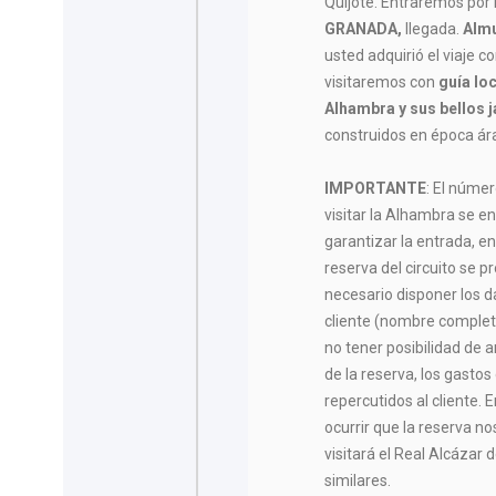
Quijote. Entraremos por
GRANADA,
llegada.
Almu
usted adquirió el viaje co
visitaremos con
guía lo
Alhambra y sus bellos j
construidos en época 
IMPORTANTE
: El núme
visitar la Alhambra se en
garantizar la entrada, e
reserva del circuito se p
necesario disponer los d
cliente (nombre complet
no tener posibilidad de 
de la reserva, los gasto
repercutidos al cliente.
ocurrir que la reserva n
visitará el Real Alcázar d
similares.