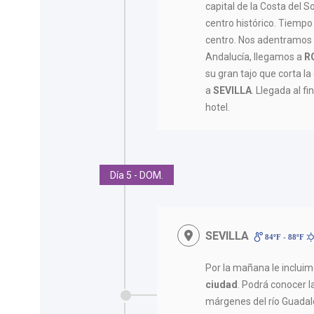
capital de la Costa del S
centro histórico. Tiempo
centro. Nos adentramos 
Andalucía, llegamos a
R
su gran tajo que corta la
a
SEVILLA
. Llegada al fi
hotel.
Día 5 - DOM.
SEVILLA
84ºF - 88ºF
Por la mañana le inclui
ciudad
. Podrá conocer l
márgenes del río Guadalq