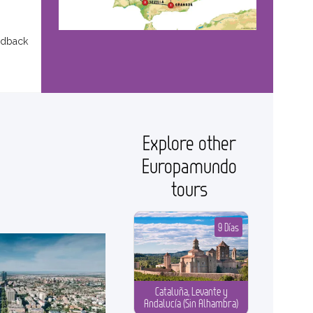
edback
Explore other
Europamundo
tours
9 Días
Cataluña, Levante y
Andalucía (Sin Alhambra)