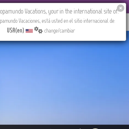
EL AGENCIES LOGIN
Tours in English
USA(en)
pamundo Vacations, your in the international site of:
pamundo Vacaciones, está usted en el sitio internacional de:
RED
ABOUT US
CONTACT
Find your Tour
USA(en)
change/cambiar