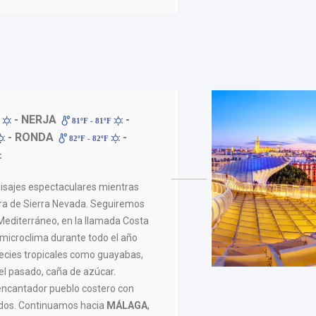
- NERJA
-
F
81ºF - 81ºF
- RONDA
-
82ºF - 82ºF
isajes espectaculares mientras
era de Sierra Nevada. Seguiremos
l Mediterráneo, en la llamada Costa
 microclima durante todo el año
pecies tropicales como guayabas,
el pasado, caña de azúcar.
 encantador pueblo costero con
ados. Continuamos hacia
MÁLAGA
,