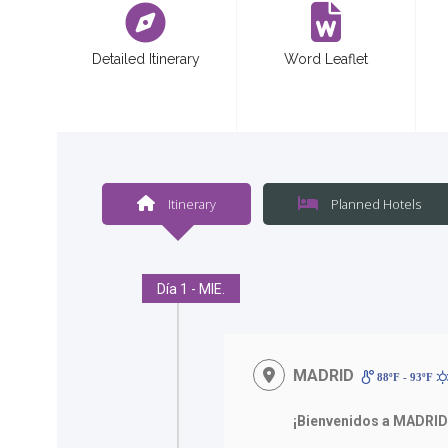
Detailed Itinerary
Word Leaflet
Itinerary
Planned Hotels
Día 1 - MIE.
MADRID
88ºF - 93ºF
¡Bienvenidos a MADRI