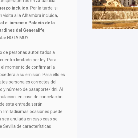
 Despeñaperros en Andalucía.
erzo incluido
. Por la tarde, si
n visita a la Alhambra incluida,
cal el inmenso Palacio de la
ardines del Generalife,
árabe.NOTA MUY
ro de personas autorizados a
cuentra limitado por ley. Para
n el momento de confirmar la
rocederá a su emisión. Para ello es
atos personales correctos del
o y número de pasaporte/ dni. Al
anulación, en caso de cancelación
s de esta entrada serán
 En limitadísimas ocasiones puede
os sea anulada en cuyo caso se
e Sevilla de características