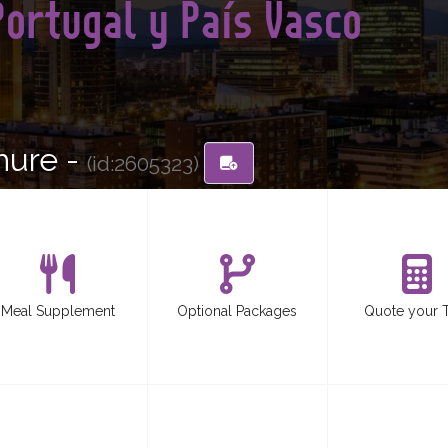
Portugal y País Vasco
hure -
(id:2605323)
Meal Supplement
Optional Packages
Quote your 