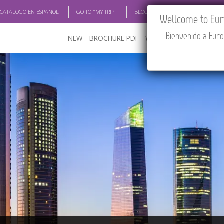
 CATÁLOGO EN ESPAÑOL
GO TO "MY TRIP"
BLOG
ACADEMIA
TRAV
Wellcome to Euro
Bienvenido a Euro
NEW
BROCHURE PDF
WHERE TO BUY
FEATU