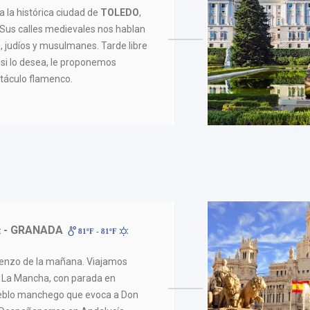
a la histórica ciudad de
TOLEDO
,
o. Sus calles medievales nos hablan
s, judíos y musulmanes. Tarde libre
, si lo desea, le proponemos
táculo flamenco.
- GRANADA
81ºF - 81ºF
ienzo de la mañana. Viajamos
o La Mancha, con parada en
ueblo manchego que evoca a Don