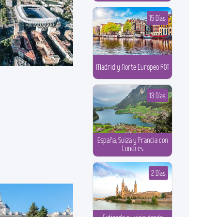
15 Días
Madrid y Norte Europeo ROT
13 Días
España, Suiza y Francia con
Londres
2 Días