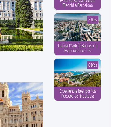
Extienda su viaje desde
Madrid a Barcelona
7 Días
Lisboa, Madrid, Barcelona
Especial 2 noches
8 Días
Experiencia Real por los
Pueblos de Andalucía