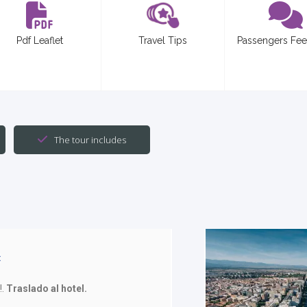
Pdf Leaflet
Travel Tips
Passengers Fe
The tour includes
D
!.
Traslado al hotel.