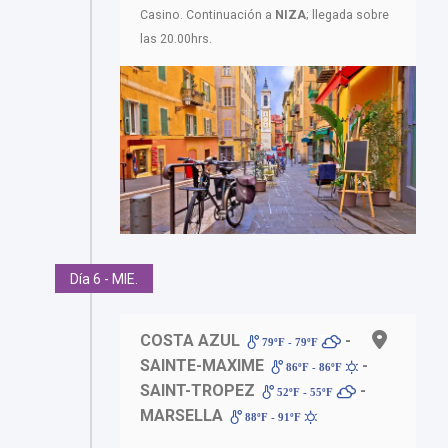
Casino. Continuación a
NIZA
; llegada sobre
las 20.00hrs.
Día 6 - MIE.
COSTA AZUL
-
79ºF - 79ºF
SAINTE-MAXIME
-
86ºF - 86ºF
SAINT-TROPEZ
-
52ºF - 55ºF
MARSELLA
88ºF - 91ºF