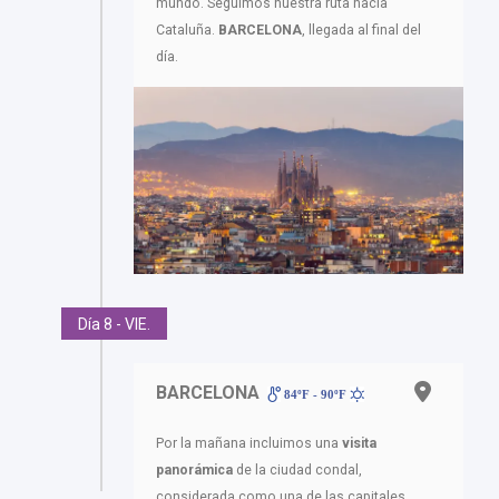
mundo. Seguimos nuestra ruta hacia
Cataluña.
BARCELONA
, llegada al final del
día.
Día 8 - VIE.
BARCELONA
84ºF - 90ºF
Por la mañana incluimos una
visita
panorámica
de la ciudad condal,
considerada como una de las capitales