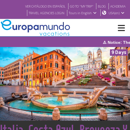
VER CATÁLOGO EN ESPAÑOL
GO TO "MY TRIP"
BLOG
ACADEMIA
TRAVEL AGENCIES LOGIN
Tours in English
USA(en)
⚠️ Notice: The system will
NEW
9 Days
BROCHURE PDF
WHERE TO BUY
FEATURED
ABOUT US
<
Italia, Costa Azul, Provenza Y