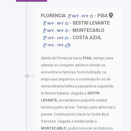
FLORENCIA
- PISA
86ºF - 91ºF
- SESTRI LEVANTE
86ºF - 90ºF
- MONTECARLO
86ºF - 90ºF
- COSTA AZUL
54ºF - 54ºF
79ºF - 79ºF
Salida de Florencia hacia
PISA
, tiempo para
admirar su conjunto artístico donde se
encuentra la famosa Torre Inclinada. La
etapa que seguimos a continuación es de
extraordinaria belleza paisajística siguiendo
la Riviera Italiana. Llegada a
SESTRI
LEVANTE
, encantadora pequeña ciudad
turística junto al mar. Tiempo para almorzar y
pasear. Continuación hacia la Costa Azul
francesa. Llegada a media tarde a
MONTECARLO
, podrá conocer su histórico