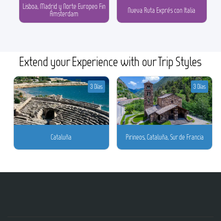
Lisboa, Madrid y Norte Europeo Fin
Nueva Ruta Exprés con Italia
Ámsterdam
Extend your Experience with our Trip Styles
3 Días
3 Días
Cataluña
Pirineos, Cataluña, Sur de Francia