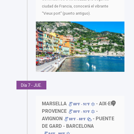
ciudad de Francia, conocerá el vibrante
“Vieux port” (puerto antiguo).
Día 7 - JUE.
MARSELLA
- AIX-EN-
88ºF - 91ºF
PROVENCE
-
88ºF - 93ºF
AVIGNON
- PUENTE
88ºF - 88ºF
DE GARD - BARCELONA
84ºF - 90ºF