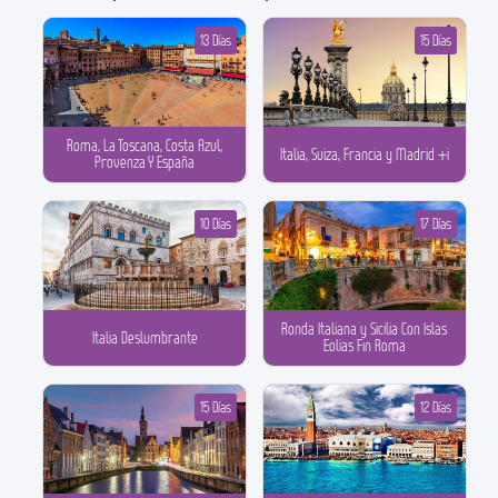
13 Días
15 Días
Roma, La Toscana, Costa Azul,
Italia, Suiza, Francia y Madrid +i
Provenza Y España
10 Días
17 Días
Ronda Italiana y Sicilia Con Islas
Italia Deslumbrante
Eolias Fin Roma
15 Días
12 Días