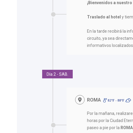
¡Bienvenidos a nuestro
Traslado al hotel
y tiem
En la tarde recibirá la in
circuito, ya sea directam
informativos localizados 
Día 2 - SAB.
ROMA
82ºF - 88ºF
Por la mañana, realiza
horas por la Ciudad Ete
paseo a pie por la
ROMA