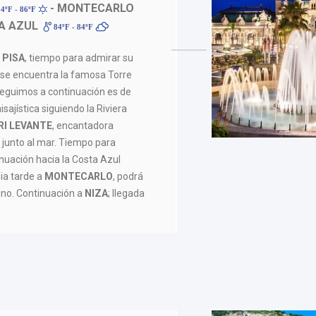
- MONTECARLO
4ºF - 86ºF
A AZUL
84ºF - 84ºF
a
PISA
, tiempo para admirar su
e se encuentra la famosa Torre
seguimos a continuación es de
isajística siguiendo la Riviera
RI LEVANTE
, encantadora
 junto al mar. Tiempo para
nuación hacia la Costa Azul
ia tarde a
MONTECARLO
, podrá
ino. Continuación a
NIZA
; llegada