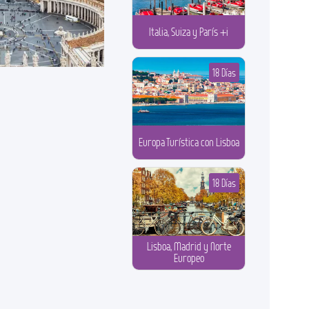
Italia, Suiza y París +i
18 Días
Europa Turística con Lisboa
18 Días
Lisboa, Madrid y Norte
Europeo