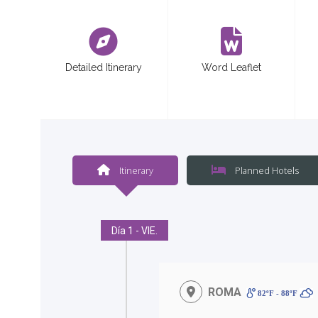
<
Detailed Itinerary
Word Leaflet
Itinerary
Planned Hotels
Día 1 - VIE.
ROMA
82ºF - 88ºF