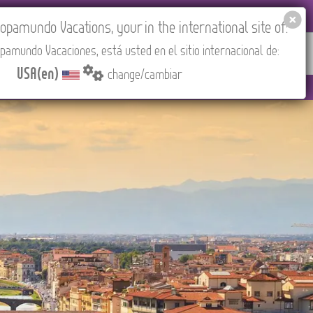
EL AGENCIES LOGIN
Tours in English
USA(en)
pamundo Vacations, your in the international site of:
pamundo Vacaciones, está usted en el sitio internacional de:
RED
ABOUT US
CONTACT
Find your Tour
USA(en)
change/cambiar
adrid).