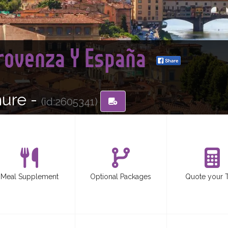
 Provenza Y España
hure -
(id:2605341)
Meal Supplement
Optional Packages
Quote your 