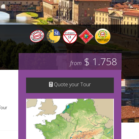
$ 1.758
from
Quote your Tour
Tour