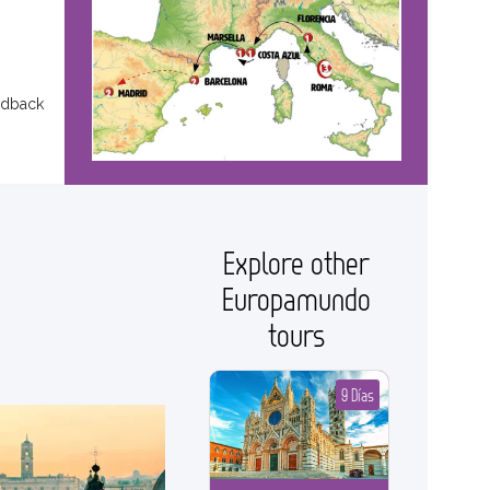
edback
Explore other
Europamundo
tours
9 Días