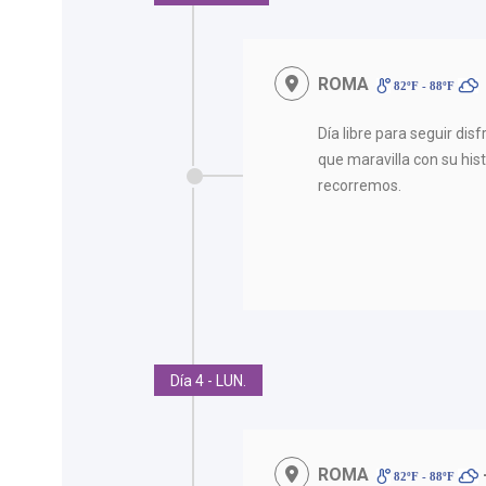
ROMA
82ºF - 88ºF
Día libre para seguir di
que maravilla con su his
recorremos.
Día 4 - LUN.
ROMA
82ºF - 88ºF