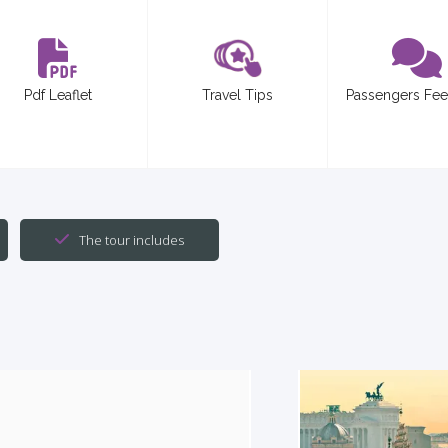
Pdf Leaflet
Travel Tips
Passengers Fe
The tour includes