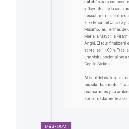
autobús
para conocer un
influyentes de la civiliza
descubriremos, entre otr
el exterior del Coliseo y 
Máximo, las Termas de Ca
María la Mayor, la Pirámi
Ángel. El tour finalizará 
sobre las 11:00 h. Tras la
una visita opcional para
Capilla Sixtina.
Al final del día le incluim
popular
barrio del Tra
restaurantes y su ambien
aproximadamente a las 2
Día 3 - DOM.