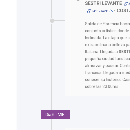
SESTRI LEVANTE
8
- COST
64ºF - 64ºF
Salida de Florencia haci
conjunto artístico dond
Inclinada. La etapa que 
extraordinaria belleza pa
Italiana. Llegada a
SEST
pequeña ciudad turística
almorzar y pasear. Conti
francesa. Llegada a med
conocer su histórico Cas
sobre las 20.00hrs.
Día 6 - MIE.