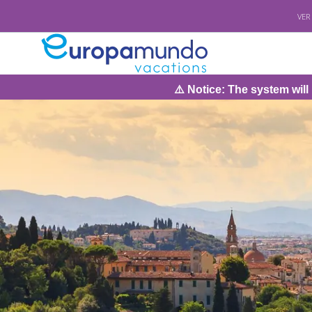
VER
⚠️ Notice: The system will be under maintenan