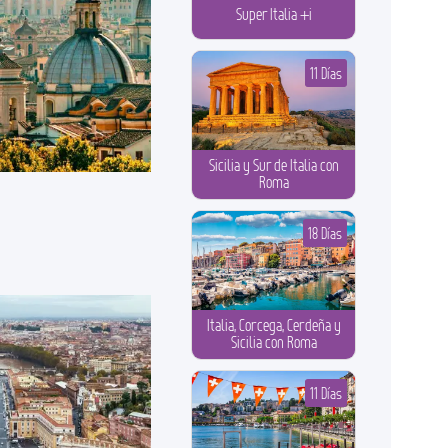
Super Italia +i
11 Días
Sicilia y Sur de Italia con
Roma
18 Días
Italia, Corcega, Cerdeña y
Sicilia con Roma
11 Días