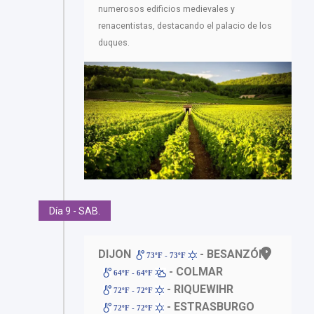
numerosos edificios medievales y
renacentistas, destacando el palacio de los
duques.
Día 9 - SAB.
DIJON
- BESANZÓN
73ºF - 73ºF
- COLMAR
64ºF - 64ºF
- RIQUEWIHR
72ºF - 72ºF
- ESTRASBURGO
72ºF - 72ºF