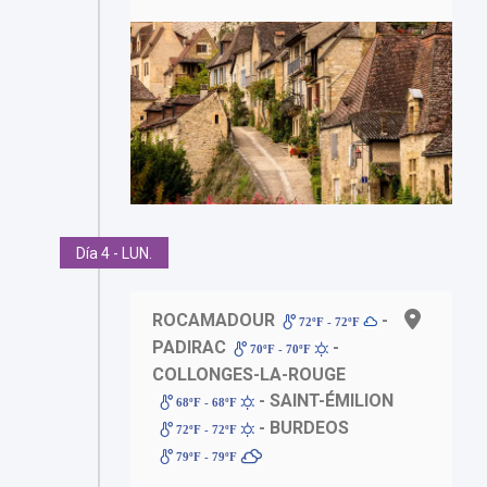
Día 4 - LUN.
ROCAMADOUR
-
72ºF - 72ºF
PADIRAC
-
70ºF - 70ºF
COLLONGES-LA-ROUGE
- SAINT-ÉMILION
68ºF - 68ºF
- BURDEOS
72ºF - 72ºF
79ºF - 79ºF