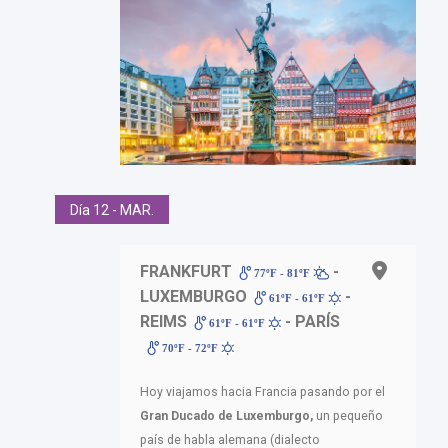
Día 12 - MAR.
FRANKFURT
-
77ºF - 81ºF
LUXEMBURGO
-
61ºF - 61ºF
REIMS
- PARÍS
61ºF - 61ºF
70ºF - 72ºF
Hoy viajamos hacia Francia pasando por el
Gran Ducado de Luxemburgo,
un pequeño
país de habla alemana (dialecto