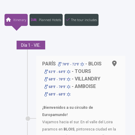
Itinerary
Planned Hotels
The tour includes
Día 1 - VIE.
PARÍS
- BLOIS
70ºF - 72ºF
- TOURS
61ºF - 64ºF
- VILLANDRY
68ºF - 70ºF
- AMBOISE
68ºF - 70ºF
68ºF - 68ºF
¡Bienvenidos a su circuito de
Europamundo!
Viajamos hacia el sur. En el valle del Loira
paramos en
BLOIS
, pintoresca ciudad en la