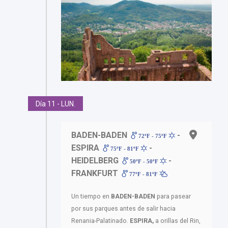
Día 11 - LUN.
BADEN-BADEN
-
72ºF - 75ºF
ESPIRA
-
75ºF - 81ºF
HEIDELBERG
-
50ºF - 50ºF
FRANKFURT
77ºF - 81ºF
Un tiempo en
BADEN-BADEN
para pasear
por sus parques antes de salir hacia
Renania-Palatinado.
ESPIRA,
a orillas del Rin,