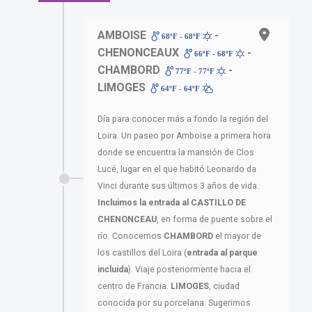
AMBOISE
-
68ºF - 68ºF
CHENONCEAUX
-
66ºF - 68ºF
CHAMBORD
-
77ºF - 77ºF
LIMOGES
64ºF - 64ºF
Día para conocer más a fondo la región del
Loira. Un paseo por Amboise a primera hora
donde se encuentra la mansión de Clos
Lucé, lugar en el que habitó Leonardo da
Vinci durante sus últimos 3 años de vida.
Incluimos la entrada al CASTILLO DE
CHENONCEAU
, en forma de puente sobre el
río. Conocemos
CHAMBORD
el mayor de
los castillos del Loira (
entrada al parque
incluida
). Viaje posteriormente hacia el
centro de Francia.
LIMOGES
, ciudad
conocida por su porcelana. Sugerimos