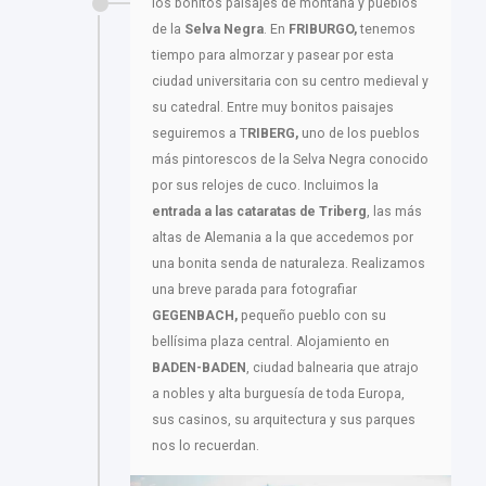
los bonitos paisajes de montaña y pueblos
de la
Selva Negra
. En
FRIBURGO,
tenemos
tiempo para almorzar y pasear por esta
ciudad universitaria con su centro medieval y
su catedral. Entre muy bonitos paisajes
seguiremos a T
RIBERG,
uno de los pueblos
más pintorescos de la Selva Negra conocido
por sus relojes de cuco. Incluimos la
entrada a las cataratas de Triberg
, las más
altas de Alemania a la que accedemos por
una bonita senda de naturaleza. Realizamos
una breve parada para fotografiar
GEGENBACH,
pequeño pueblo con su
bellísima plaza central. Alojamiento en
BADEN-BADEN
, ciudad balnearia que atrajo
a nobles y alta burguesía de toda Europa,
sus casinos, su arquitectura y sus parques
nos lo recuerdan.