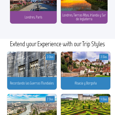
Londres, Tierras Altas, Irlanda y Sur
Londres, París
de Inglaterra
Extend your Experience with our Trip Styles
3 Días
3 Días
Recordando las Guerras Mundiales
Alsacia y Borgoña
2 Días
4 Días