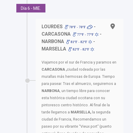
Día 6 - MIE.
LOURDES
-
70ºF - 70ºF
CARCASONA
-
77ºF - 77ºF
NARBONA
-
81ºF - 82ºF
MARSELLA
82ºF - 82ºF
Viajamos por el sur de Francia y paramos en
CARCASONA ,
ciudad rodeada por las
murallas más hermosas de Europa. Tiempo
para pasear. Tras el almuerzo, seguiremos a
NARBONA
, un tiempo libre para conocer
esta histórica ciudad occitana con su
pintoresco centro histórico. Al final de la
tarde llegamos a
MARSELLA,
la segunda
ciudad de Francia, Recomendamos un
paseo por su vibrante “Vieux port” (puerto