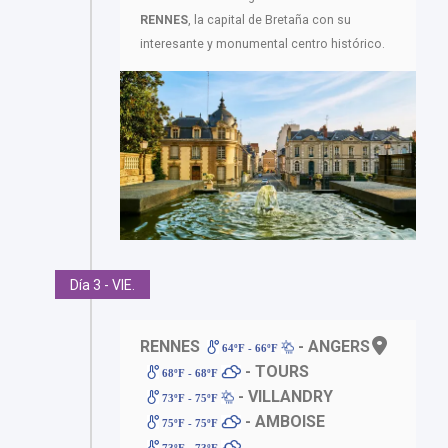
RENNES
, la capital de Bretaña con su
interesante y monumental centro histórico.
Día 3 - VIE.
RENNES
- ANGERS
64ºF - 66ºF
- TOURS
68ºF - 68ºF
- VILLANDRY
73ºF - 75ºF
- AMBOISE
75ºF - 75ºF
73ºF - 73ºF