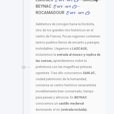
64ºF - 64ºF
BEYNAC
-
66ºF - 66ºF
ROCAMADOUR
68ºF - 68ºF
Saldremos de Limoges hacia la Dordoña,
otro de los grandes ríos históricos en el
centro de Francia. Pocas regiones contienen
tantos pueblos llenos de encanto y paisajes
inolvidables. Llegamos a
LASCAUX,
incluiremos la
entrada al museo y replica de
las cuevas,
aprenderemos sobre la
prehistoria con las magníficas pinturas
rupestres. Tras ello conocemos
SARLAT,
ciudad patrimonio de la humanidad,
conserva un centro histórico renacentista
increíblemente bien conservado, tiempo
para pasear y almorzar. En
BEYNAC
conocemos un
castillo medieval
dominando el río
(entrada incluida).