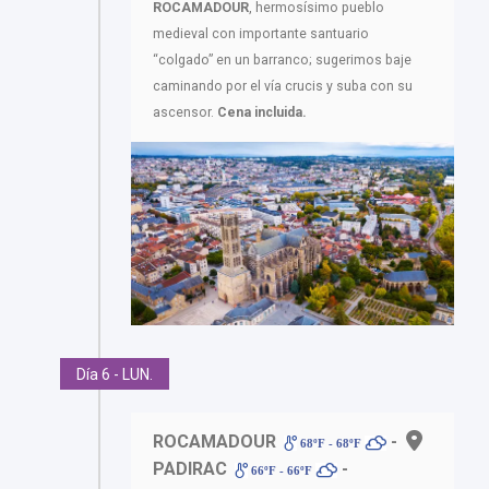
ROCAMADOUR
, hermosísimo pueblo
medieval con importante santuario
“colgado” en un barranco; sugerimos baje
caminando por el vía crucis y suba con su
ascensor.
Cena incluida.
Día 6 - LUN.
ROCAMADOUR
-
68ºF - 68ºF
PADIRAC
-
66ºF - 66ºF