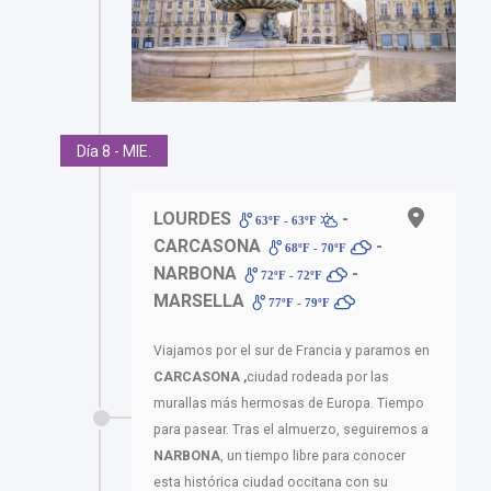
Día 8 - MIE.
LOURDES
-
63ºF - 63ºF
CARCASONA
-
68ºF - 70ºF
NARBONA
-
72ºF - 72ºF
MARSELLA
77ºF - 79ºF
Viajamos por el sur de Francia y paramos en
CARCASONA ,
ciudad rodeada por las
murallas más hermosas de Europa. Tiempo
para pasear. Tras el almuerzo, seguiremos a
NARBONA
, un tiempo libre para conocer
esta histórica ciudad occitana con su