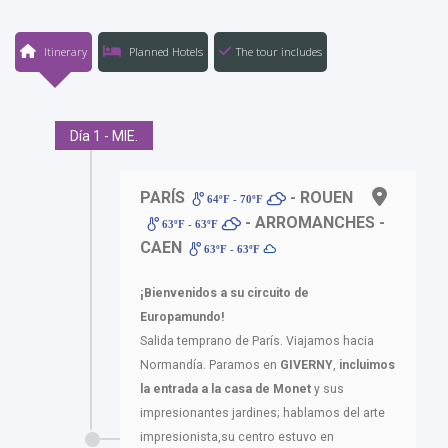
Itinerary
Planned Hotels
The tour includes
Día 1 - MIE.
PARÍS
- ROUEN
64ºF - 70ºF
- ARROMANCHES -
63ºF - 63ºF
CAEN
63ºF - 63ºF
¡Bienvenidos a su circuito de
Europamundo!
Salida temprano de París. Viajamos hacia
Normandía. Paramos en
GIVERNY
,
incluimos
la entrada a la casa de Monet
y sus
impresionantes jardines; hablamos del arte
impresionista,su centro estuvo en