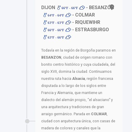
DIJON
- BESANZÓN
66ºF - 66ºF
- COLMAR
64ºF - 64ºF
- RIQUEWIHR
63ºF - 63ºF
- ESTRASBURGO
66ºF - 66ºF
63ºF - 66ºF
Todavía en la región de Borgoña paramos en
BESANZON
, ciudad de origen romano con
bonito centro histórico y cuya ciudadela, del
siglo XVII, domina la ciudad. Continuamos
nuestra ruta hacia
Alsacia
, región francesa
disputada a lo largo de los siglos entre
Francia y Alemania, que mantiene un
dialecto del alemán propio, “el alsaciano” y
una arquitectura y tradiciones de gran
arraigo germánico. Parada en
COLMAR
,
ciudad con arquitectura única, con casas de
madera de colores y canales que la