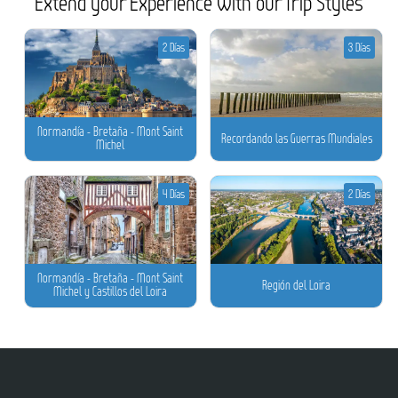
Extend your Experience with our Trip Styles
2 Días
3 Días
Normandía - Bretaña - Mont Saint
Recordando las Guerras Mundiales
Michel
4 Días
2 Días
Normandía - Bretaña - Mont Saint
Región del Loira
Michel y Castillos del Loira