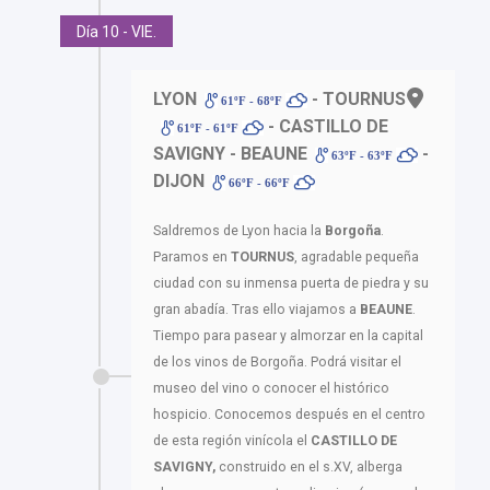
Día 10 - VIE.
LYON
- TOURNUS
61ºF - 68ºF
- CASTILLO DE
61ºF - 61ºF
SAVIGNY - BEAUNE
-
63ºF - 63ºF
DIJON
66ºF - 66ºF
Saldremos de Lyon hacia la
Borgoña
.
Paramos en
TOURNUS
, agradable pequeña
ciudad con su inmensa puerta de piedra y su
gran abadía. Tras ello viajamos a
BEAUNE
.
Tiempo para pasear y almorzar en la capital
de los vinos de Borgoña. Podrá visitar el
museo del vino o conocer el histórico
hospicio. Conocemos después en el centro
de esta región vinícola el
CASTILLO DE
SAVIGNY,
construido en el s.XV, alberga