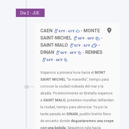
Día 2 - JUE.
CAEN
- MONTE
63ºF - 63ºF
SAINT-MICHEL
-
66ºF - 66ºF
SAINT-MALO
-
82ºF - 82ºF
DINAN
- RENNES
66ºF - 66ºF
64ºF - 66ºF
Viajamos a primera hora hacia el
MONT
SAINT MICHEL
“la maravilla”, tiempo para
conocer la ciudad rodeada del mar y la
abadía. Posteriormente en Bretaña viajamos
a
SAINT MALO
, potentes murallas defienden
la ciudad, tiempo para almorzar. Ya por la
tarde parada en
DINAN
, pueblo bretón lleno
de encanto donde
degustaremos una crepe
con una bebida
. Seguimos ruta hacia