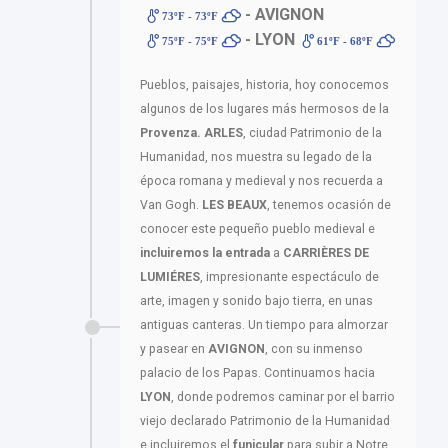
- AVIGNON
73ºF - 73ºF
- LYON
75ºF - 75ºF
61ºF - 68ºF
Pueblos, paisajes, historia, hoy conocemos
algunos de los lugares más hermosos de la
Provenza. ARLES
, ciudad Patrimonio de la
Humanidad, nos muestra su legado de la
época romana y medieval y nos recuerda a
Van Gogh.
LES BEAUX
, tenemos ocasión de
conocer este pequeño pueblo medieval e
incluiremos la entrada
a
CARRIÈRES DE
LUMIÉRES
, impresionante espectáculo de
arte, imagen y sonido bajo tierra, en unas
antiguas canteras. Un tiempo para almorzar
y pasear en
AVIGNON
, con su inmenso
palacio de los Papas. Continuamos hacia
LYON
, donde podremos caminar por el barrio
viejo declarado Patrimonio de la Humanidad
e incluiremos el
funicular
para subir a Notre