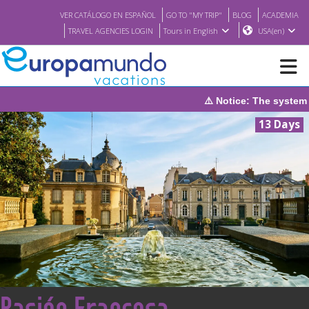
VER CATÁLOGO EN ESPAÑOL
GO TO "MY TRIP"
BLOG
ACADEMIA
TRAVEL AGENCIES LOGIN
Tours in English
USA(en)
⚠️ Notice: The system will be under maint
NEW
13 Days
BROCHURE PDF
WHERE TO BUY
FEATURED
ABOUT US
<
Pasión Francesa