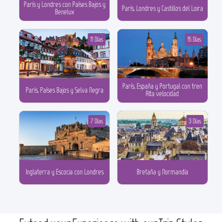
París y Londres con Países Bajos y
París, Londres y Castillos del Loira
Benelux
11 Días
15 Días
París, España y Portugal con tren
París, Países Bajos y Selva Negra
Alta velocidad
7 Días
3 Días
Inglaterra y Escocia con Londres
Bretaña y Normandía