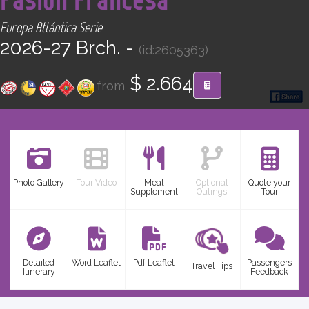
CONTACT
Europa Atlántica Serie
2026-27 Brch. -
(id:2605363)
Find your Tour
$ 2.664
from
Photo Gallery
Tour Video
Meal
Optional
Quote your
Supplement
Outings
Tour
Detailed
Word Leaflet
Pdf Leaflet
Passengers
Travel Tips
Itinerary
Feedback