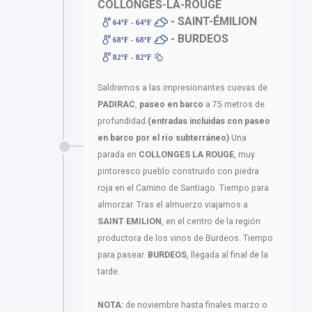
COLLONGES-LA-ROUGE
- SAINT-ÉMILION
64ºF - 64ºF
- BURDEOS
68ºF - 68ºF
82ºF - 82ºF
Saldremos a las impresionantes cuevas de
PADIRAC
,
paseo en barco
a 75 metros de
profundidad.
(entradas incluidas con paseo
en barco por el río subterráneo)
Una
parada en
COLLONGES LA ROUGE
, muy
pintoresco pueblo construido con piedra
roja en el Camino de Santiago. Tiempo para
almorzar. Tras el almuerzo viajamos a
SAINT EMILION
, en el centro de la región
productora de los vinos de Burdeos. Tiempo
para pasear.
BURDEOS
, llegada al final de la
tarde.
NOTA:
de noviembre hasta finales marzo o