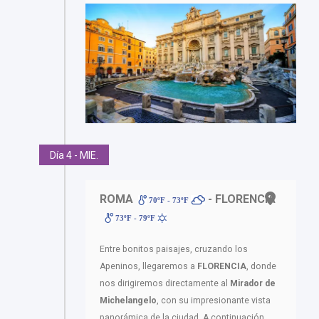
Día 4 - MIE.
ROMA
- FLORENCIA
70ºF - 73ºF
73ºF - 79ºF
Entre bonitos paisajes, cruzando los
Apeninos, llegaremos a
FLORENCIA
, donde
nos dirigiremos directamente al
Mirador de
Michelangelo
, con su impresionante vista
panorámica de la ciudad. A continuación,