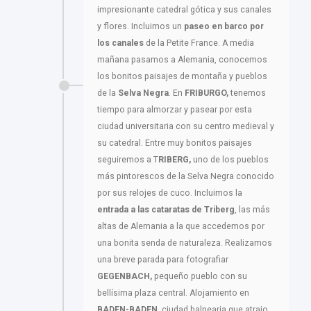
impresionante catedral gótica y sus canales
y flores. Incluimos un
paseo en barco por
los canales
de la Petite France. A media
mañana pasamos a Alemania, conocemos
los bonitos paisajes de montaña y pueblos
de la
Selva Negra
. En
FRIBURGO,
tenemos
tiempo para almorzar y pasear por esta
ciudad universitaria con su centro medieval y
su catedral. Entre muy bonitos paisajes
seguiremos a T
RIBERG,
uno de los pueblos
más pintorescos de la Selva Negra conocido
por sus relojes de cuco. Incluimos la
entrada a las cataratas de Triberg
, las más
altas de Alemania a la que accedemos por
una bonita senda de naturaleza. Realizamos
una breve parada para fotografiar
GEGENBACH,
pequeño pueblo con su
bellísima plaza central. Alojamiento en
BADEN-BADEN
, ciudad balnearia que atrajo