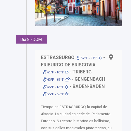
Día 8 - DOM.
ESTRASBURGO
-
57ºF - 61ºF
FRIBURGO DE BRISGOVIA
- TRIBERG
61ºF - 66ºF
- GENGENBACH
63ºF - 63ºF
- BADEN-BADEN
55ºF - 63ºF
55ºF - 59ºF
Tiempo en
ESTRASBURGO,
la capital de
Alsacia. La ciudad es sede del Parlamento
Europeo. Su centro histórico es bellísimo,
con sus calles medievales pintorescas, su