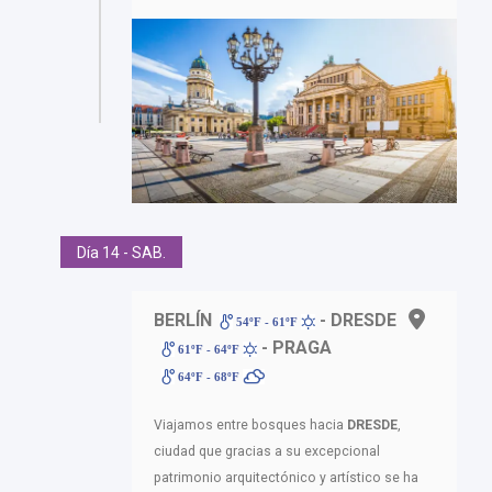
Día 14 - SAB.
BERLÍN
- DRESDE
54ºF - 61ºF
- PRAGA
61ºF - 64ºF
64ºF - 68ºF
Viajamos entre bosques hacia
DRESDE
,
ciudad que gracias a su excepcional
patrimonio arquitectónico y artístico se ha