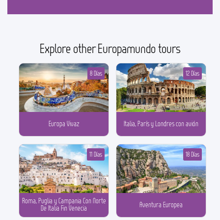
Explore other Europamundo tours
8 Días
12 Días
Europa Vivaz
Italia, París y Londres con avión
11 Días
18 Días
Roma, Puglia y Campania Con Norte
Aventura Europea
De Italia Fin Venecia