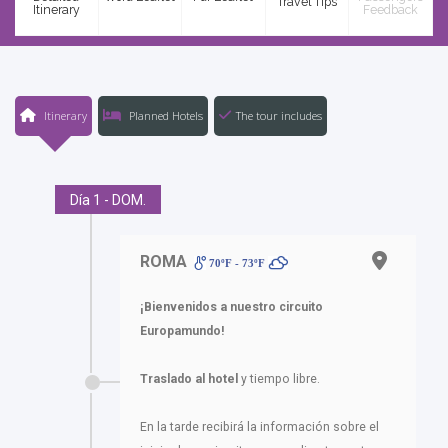
Travel Tips
Itinerary
Feedback
Itinerary
Planned Hotels
The tour includes
Día 1 - DOM.
ROMA
70ºF - 73ºF
¡Bienvenidos a nuestro circuito
Europamundo!
Traslado al hotel
y tiempo libre.
En la tarde recibirá la información sobre el