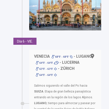
Día 6 - VIE.
VENECIA
- LUGANO
68ºF - 68ºF
- LUCERNA
64ºF - 64ºF
- ZÚRICH
63ºF - 63ºF
64ºF - 64ºF
Salimos siguiendo el valle del Po hacia
SUIZA
. Etapa de gran belleza paisajística
entrando en la región de los lagos Alpinos.
LUGANO
, tiempo para almorzar y pasear por
la capital de la región Suiza de habla Italiana,