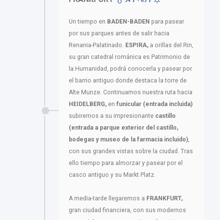
54ºF - 63ºF
Un tiempo en
BADEN-BADEN
para pasear
por sus parques antes de salir hacia
Renania-Palatinado.
ESPIRA,
a orillas del Rin,
su gran catedral románica es Patrimonio de
la Humanidad, podrá conocerla y pasear por
el barrio antiguo donde destaca la torre de
Alte Munze. Continuamos nuestra ruta hacia
HEIDELBERG,
en
funicular (entrada incluida)
subiremos a su impresionante
castillo
(entrada a parque exterior del castillo,
bodegas y museo de la farmacia incluido)
,
con sus grandes vistas sobre la ciudad. Tras
ello tiempo para almorzar y pasear por el
casco antiguo y su Markt Platz.
A media-tarde llegaremos a
FRANKFURT,
gran ciudad financiera, con sus modernos