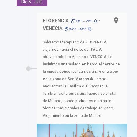
Día 5 - JUE.
FLORENCIA
-
73ºF - 79ºF
VENECIA
68ºF - 68ºF
Saldremos temprano de
FLORENCIA
,
viajamos hacia el norte de
ITALIA
atravesando los Apeninos.
VENECIA
. Le
incluimos un traslado en barco al centro de
la ciudad
donde realizamos una
visita a pie
en la zona de San Marcos
donde se
encuentran la Basílica o el Campanile.
También visitaremos una fábrica de cristal
de Murano, donde podremos admirar las
técnica tradicionales de trabajo en vidrio.
Alojamiento en la zona de Mestre.