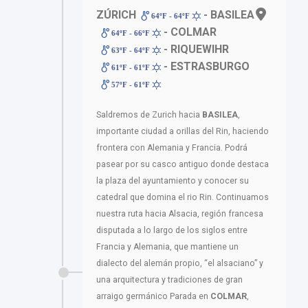
ZÚRICH
- BASILEA
64ºF - 64ºF
- COLMAR
64ºF - 66ºF
- RIQUEWIHR
63ºF - 64ºF
- ESTRASBURGO
61ºF - 61ºF
57ºF - 61ºF
Saldremos de Zurich hacia
BASILEA
,
importante ciudad a orillas del Rin, haciendo
frontera con Alemania y Francia. Podrá
pasear por su casco antiguo donde destaca
la plaza del ayuntamiento y conocer su
catedral que domina el rio Rin. Continuamos
nuestra ruta hacia Alsacia, región francesa
disputada a lo largo de los siglos entre
Francia y Alemania, que mantiene un
dialecto del alemán propio, “el alsaciano” y
una arquitectura y tradiciones de gran
arraigo germánico Parada en
COLMAR
,