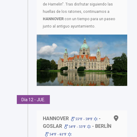
de Hamelin". Tras disfrutar siguiendo las
huellas de los ratones, continuamos a
HANNOVER
con un tiempo para un paseo
junto al antiguo ayuntamiento.
Día 12 - JUE.
HANNOVER
-
55ºF - 59ºF
GOSLAR
- BERLÍN
54ºF - 55ºF
54ºF - 61ºF