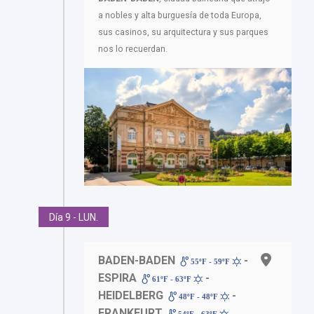
a nobles y alta burguesía de toda Europa,
sus casinos, su arquitectura y sus parques
nos lo recuerdan.
Día 9 - LUN.
BADEN-BADEN
-
55ºF - 59ºF
ESPIRA
-
61ºF - 63ºF
HEIDELBERG
-
48ºF - 48ºF
FRANKFURT