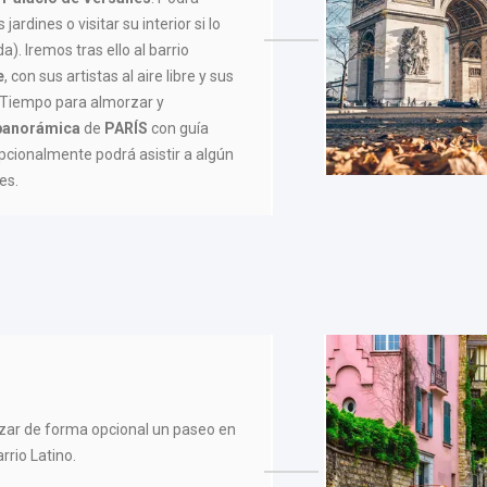
ardines o visitar su interior si lo
a). Iremos tras ello al barrio
e
, con sus artistas al aire libre y sus
 Tiempo para almorzar y
 panorámica
de
PARÍS
con guía
Opcionalmente podrá asistir a algún
es.
lizar de forma opcional un paseo en
rrio Latino.