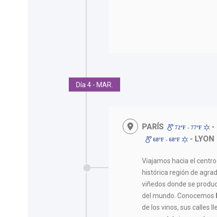
Día 4 - MAR.
PARÍS
-
72ºF - 77ºF
- LYON
68ºF - 68ºF
Viajamos hacia el centro
histórica región de agr
viñedos donde se produc
del mundo. Conocemos
de los vinos, sus calles l