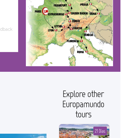
edback
Explore other
Europamundo
tours
21 Días