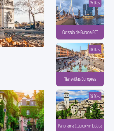
15 Días
Corazón de Europa ROT
19 Días
Maravillas Europeas
19 Días
Panorama Clásico Fin Lisboa