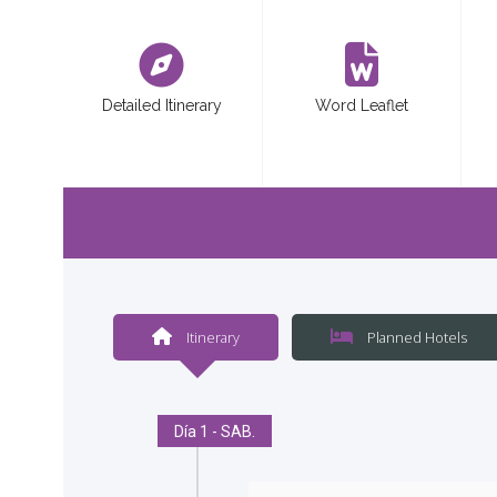
<
Detailed Itinerary
Word Leaflet
Itinerary
Planned Hotels
Día 1 - SAB.