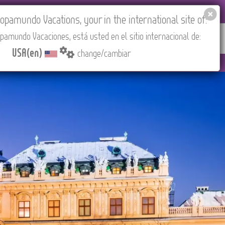
EL AGENCIES LOGIN
Tours in English
USA(en)
pamundo Vacations, your in the international site of:
pamundo Vacaciones, está usted en el sitio internacional de:
RED
ABOUT US
CONTACT
Find your Tour
USA(en)
change/cambiar
adrid).