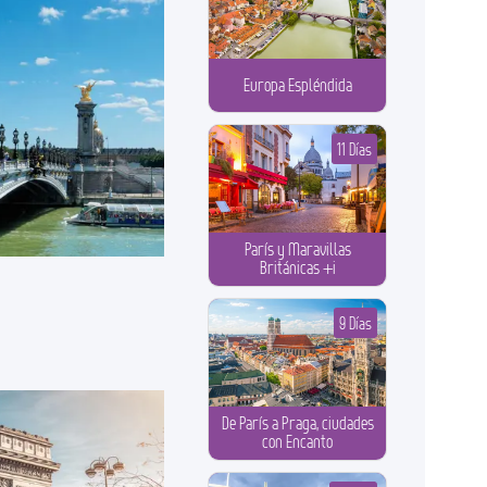
Europa Espléndida
11 Días
París y Maravillas
Británicas +i
9 Días
De París a Praga, ciudades
con Encanto