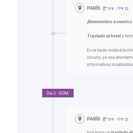
PARÍS
72ºF - 77ºF
¡Bienvenidos a nuestro
Traslado al hotel
y tiem
En la tarde recibirá la in
circuito, ya sea directam
informativos localizados 
Día 2 - DOM.
PARÍS
72ºF - 77ºF
Incluimos un
traslado al