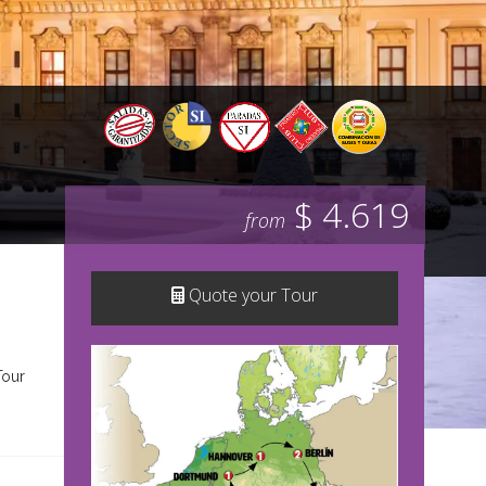
$ 4.619
from
Quote your Tour
Tour