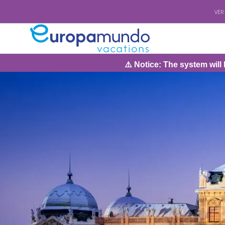
VER
⚠️ Notice: The system will be under maintenan