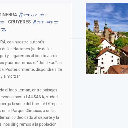
GINEBRA
-
77ºF - 77ºF
- GRUYERES
-
F
70ºF - 70ºF
F
BRA
, con nuestro autobús
 de las Naciones (sede de las
a) y llegaremos al bonito Jardín
ores y admiraremos el “Jet d’Eau”, la
pa. Posteriormente, dispondréis de
 y almorzar.
 el lago Leman, entre paisajes
nevadas hasta
LAUSANA
, ciudad
lberga la sede del Comité Olímpico
 en el Parque Olímpico, a orillas
lemático dedicado al deporte y la
s, nos dirigiremos a la población