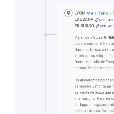
LYON
- 
66ºF - 72ºF
LAUSANA
66ºF - 66º
FRIBURGO
68ºF - 68º
Viajamos a Suiza.
GINE
pasaremos por el Palacio
Naciones Unidas en Europ
Inglés con su reloj de fl
fuente más alta de Euro
tiempo libre para pasear
Continuaremos bordeando
de viñedos y montañas 
del oeste de Suiza que a
Internacional. Pararemos
del lago, un espacio emb
cultura olímpica. Despué