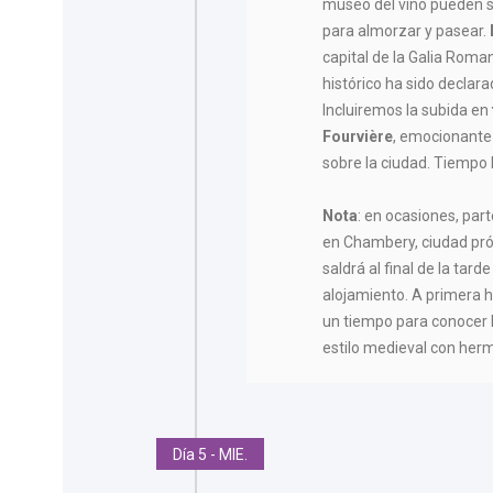
museo del vino pueden s
para almorzar y pasear.
capital de la Galia Roman
histórico ha sido declar
Incluiremos la subida en
Fourvière
, emocionante
sobre la ciudad. Tiempo l
Nota
: en ocasiones, par
en Chambery, ciudad pró
saldrá al final de la tar
alojamiento. A primera 
un tiempo para conocer l
estilo medieval con hermo
Día 5 - MIE.