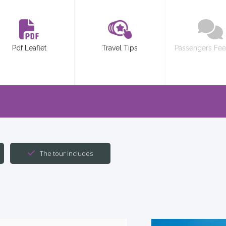
Pdf Leaflet
Travel Tips
Passengers Fe
The tour includes