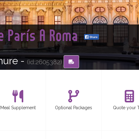
e París A Roma
hure -
(id:2605382)
Meal Supplement
Optional Packages
Quote your 