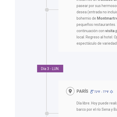
pasear por sus hermosos j
desea (entrada no incluid
bohemio de
Montmartr
pequeños restaurantes.
continuación con
visita
local. Regreso al hotel. 
espectáculo de variedad
Día 3 - LUN.
PARÍS
72ºF - 77ºF
Día libre. Hoy puede rea
barco por el río Sena y Ba