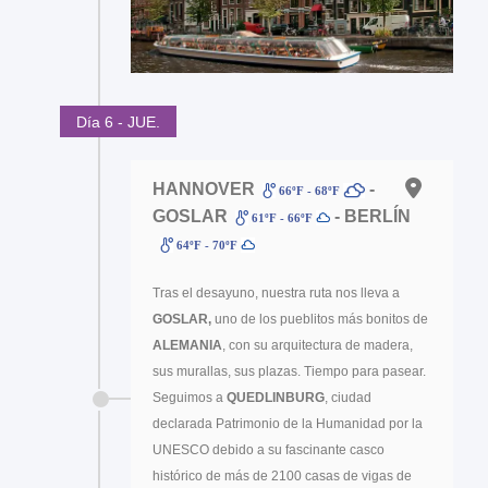
Día 6 - JUE.
HANNOVER
-
66ºF - 68ºF
GOSLAR
- BERLÍN
61ºF - 66ºF
64ºF - 70ºF
Tras el desayuno, nuestra ruta nos lleva a
GOSLAR,
uno de los pueblitos más bonitos de
ALEMANIA
, con su arquitectura de madera,
sus murallas, sus plazas. Tiempo para pasear.
Seguimos a
QUEDLINBURG
, ciudad
declarada Patrimonio de la Humanidad por la
UNESCO debido a su fascinante casco
histórico de más de 2100 casas de vigas de