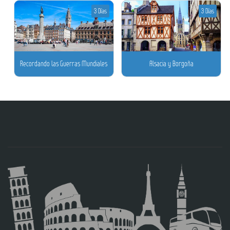
3 Días
3 Días
Recordando las Guerras Mundiales
Alsacia y Borgoña