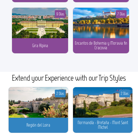
9 Días
7 Días
Encantos de Bohemia y Moravia fin
Gira Alpina
Cracovia
Extend your Experience with our Trip Styles
2 Días
2 Días
Normandía - Bretaña - Mont Saint
Región del Loira
Michel