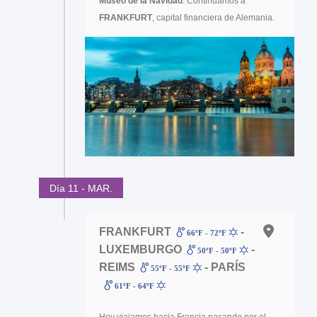
Museo de la Navidad
. Continuamos a
FRANKFURT
, capital financiera de Alemania.
Día 11 - MAR.
FRANKFURT
-
66ºF - 72ºF
LUXEMBURGO
-
50ºF - 50ºF
REIMS
- PARÍS
55ºF - 55ºF
61ºF - 64ºF
Hoy viajamos hacia Francia pasando por el