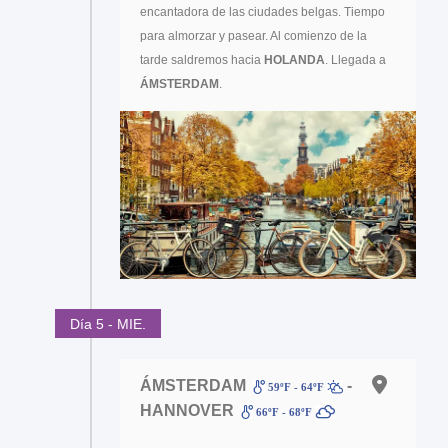
encantadora de las ciudades belgas. Tiempo
para almorzar y pasear. Al comienzo de la
tarde saldremos hacia
HOLANDA
. Llegada a
ÁMSTERDAM
.
Día 5 - MIE.
ÁMSTERDAM
-
59ºF - 64ºF
HANNOVER
66ºF - 68ºF