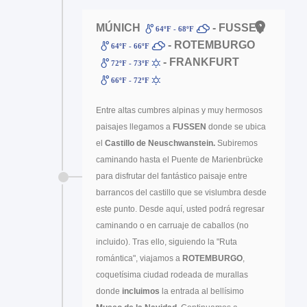
MÚNICH
- FUSSEN
64ºF - 68ºF
- ROTEMBURGO
64ºF - 66ºF
- FRANKFURT
72ºF - 73ºF
66ºF - 72ºF
Entre altas cumbres alpinas y muy hermosos
paisajes llegamos a
FUSSEN
donde se ubica
el
Castillo de Neuschwanstein.
Subiremos
caminando hasta el Puente de Marienbrücke
para disfrutar del fantástico paisaje entre
barrancos del castillo que se vislumbra desde
este punto. Desde aquí, usted podrá regresar
caminando o en carruaje de caballos (no
incluido). Tras ello, siguiendo la "Ruta
romántica", viajamos a
ROTEMBURGO
,
coquetísima ciudad rodeada de murallas
donde
incluimos
la entrada al bellísimo