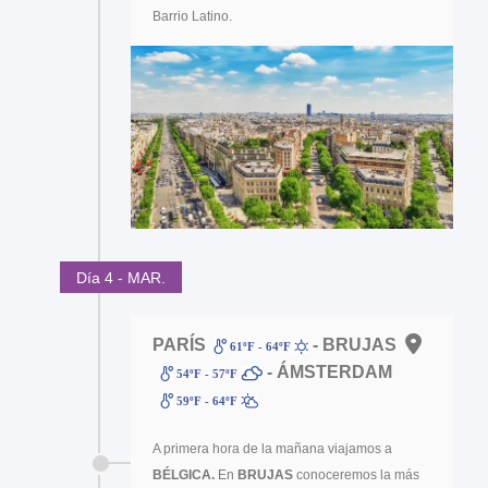
Barrio Latino.
Día 4 - MAR.
PARÍS
- BRUJAS
61ºF - 64ºF
- ÁMSTERDAM
54ºF - 57ºF
59ºF - 64ºF
A primera hora de la mañana viajamos a
BÉLGICA.
En
BRUJAS
conoceremos la más