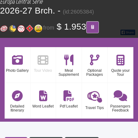
Europa Central Serie
CONTACT
2026-27 Brch. -
(id:2605384)
Find your Tour
$ 1.953
from
Photo Gallery
Tour Video
Meal
Optional
Quote your
Supplement
Packages
Tour
Detailed
Word Leaflet
Pdf Leaflet
Passengers
Travel Tips
Itinerary
Feedback