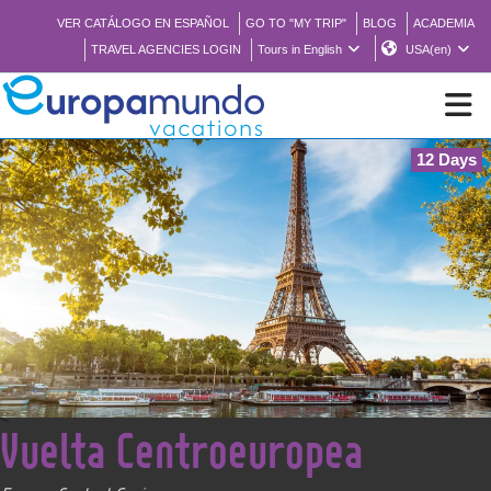
VER CATÁLOGO EN ESPAÑOL
GO TO "MY TRIP"
BLOG
ACADEMIA
TRAVEL AGENCIES LOGIN
Tours in English
USA(en)
12 Days
NEW
BROCHURE PDF
WHERE TO BUY
FEATURED
<
Vuelta Centroeuropea
ABOUT US