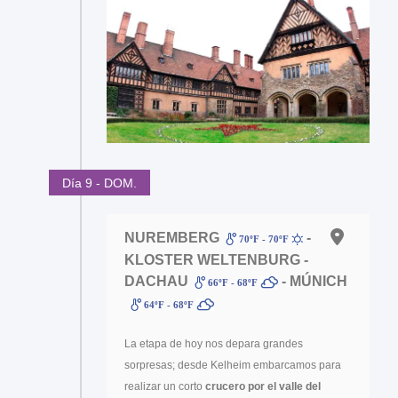
Día 9 - DOM.
NUREMBERG
-
70ºF - 70ºF
KLOSTER WELTENBURG -
DACHAU
- MÚNICH
66ºF - 68ºF
64ºF - 68ºF
La etapa de hoy nos depara grandes
sorpresas; desde Kelheim embarcamos para
realizar un corto
crucero por el valle del