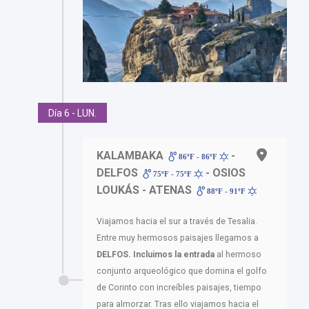
Día 6 - LUN.
KALAMBAKA
-
86ºF - 86ºF
DELFOS
- OSIOS
75ºF - 75ºF
LOUKÁS - ATENAS
88ºF - 91ºF
Viajamos hacia el sur a través de Tesalia.
Entre muy hermosos paisajes llegamos a
DELFOS. Incluimos la entrada
al hermoso
conjunto arqueológico que domina el golfo
de Corinto con increíbles paisajes, tiempo
para almorzar. Tras ello viajamos hacia el