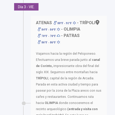
Día 3 - VIE.
ATENAS
- TRÍPOLI
88ºF - 91ºF
- OLIMPIA
84ºF - 84ºF
- PATRAS
70ºF - 70ºF
86ºF - 86ºF
Viajamos hacia la región del Peloponeso.
Efectuamos una breve parada junto al
canal
de Corinto,
impresionante obra del final del
siglo XIX. Seguimos entre montañas hacia
TRÍPOLI
, capital de la región de Arcadia.
Parada en esta activa ciudad y tiempo para
pasear por la zona de la Plaza areos con sus
cafes y restaurantes. Continuamos ruta
hacia
OLIMPIA
donde conoceremos el
recinto arqueológico
(entrada y visita con