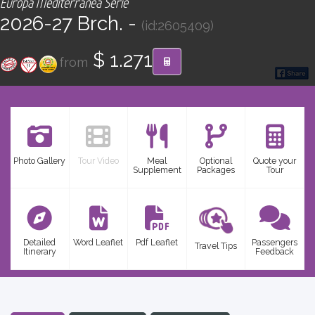
Europa Mediterránea Serie
CONTACT
2026-27 Brch. -
(id:2605409)
Find your Tour
$ 1.271
from
Photo Gallery
Tour Video
Meal
Optional
Quote your
Supplement
Packages
Tour
Detailed
Word Leaflet
Pdf Leaflet
Passengers
Travel Tips
Itinerary
Feedback