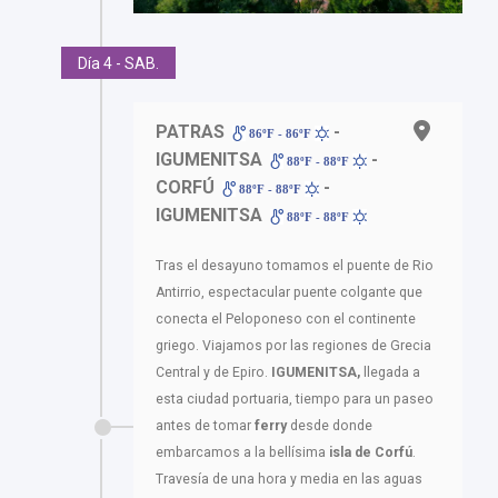
Día 4 - SAB.
PATRAS
-
86ºF - 86ºF
IGUMENITSA
-
88ºF - 88ºF
CORFÚ
-
88ºF - 88ºF
IGUMENITSA
88ºF - 88ºF
Tras el desayuno tomamos el puente de Rio
Antirrio, espectacular puente colgante que
conecta el Peloponeso con el continente
griego. Viajamos por las regiones de Grecia
Central y de Epiro.
IGUMENITSA,
llegada a
esta ciudad portuaria, tiempo para un paseo
antes de tomar
ferry
desde donde
embarcamos a la bellísima
isla de Corfú
.
Travesía de una hora y media en las aguas