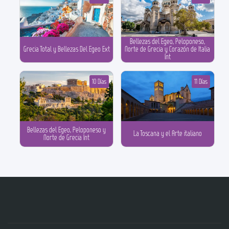
Bellezas del Egeo, Peloponeso,
Grecia Total y Bellezas Del Egeo Ext
Norte de Grecia y Corazón de Italia
Int
10 Días
11 Días
Bellezas del Egeo, Peloponeso y
La Toscana y el Arte italiano
Norte de Grecia Int