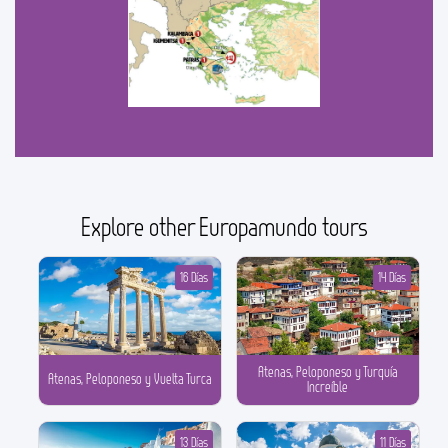
Explore other Europamundo tours
16 Días
14 Días
Atenas, Peloponeso y Turquía
Atenas, Peloponeso y Vuelta Turca
Increíble
13 Días
11 Días