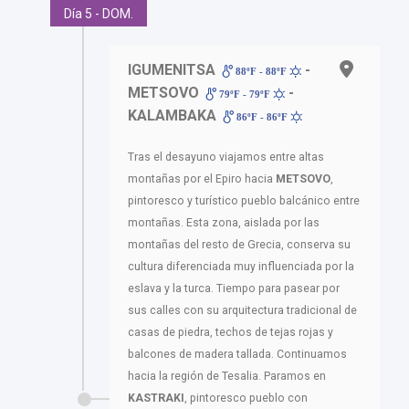
Día 5 - DOM.
IGUMENITSA
-
88ºF - 88ºF
METSOVO
-
79ºF - 79ºF
KALAMBAKA
86ºF - 86ºF
Tras el desayuno viajamos entre altas
montañas por el Epiro hacia
METSOVO
,
pintoresco y turístico pueblo balcánico entre
montañas. Esta zona, aislada por las
montañas del resto de Grecia, conserva su
cultura diferenciada muy influenciada por la
eslava y la turca. Tiempo para pasear por
sus calles con su arquitectura tradicional de
casas de piedra, techos de tejas rojas y
balcones de madera tallada. Continuamos
hacia la región de Tesalia. Paramos en
KASTRAKI
, pintoresco pueblo con