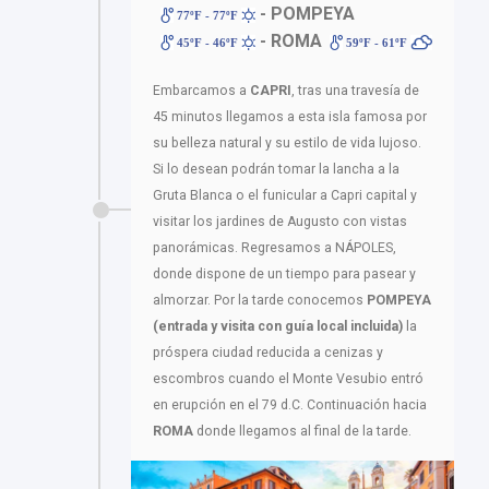
- POMPEYA
77ºF - 77ºF
- ROMA
45ºF - 46ºF
59ºF - 61ºF
Embarcamos a
CAPRI
, tras una travesía de
45 minutos llegamos a esta isla famosa por
su belleza natural y su estilo de vida lujoso.
Si lo desean podrán tomar la lancha a la
Gruta Blanca o el funicular a Capri capital y
visitar los jardines de Augusto con vistas
panorámicas. Regresamos a NÁPOLES,
donde dispone de un tiempo para pasear y
almorzar. Por la tarde conocemos
POMPEYA
(entrada y visita con guía local incluida)
la
próspera ciudad reducida a cenizas y
escombros cuando el Monte Vesubio entró
en erupción en el 79 d.C. Continuación hacia
ROMA
donde llegamos al final de la tarde.