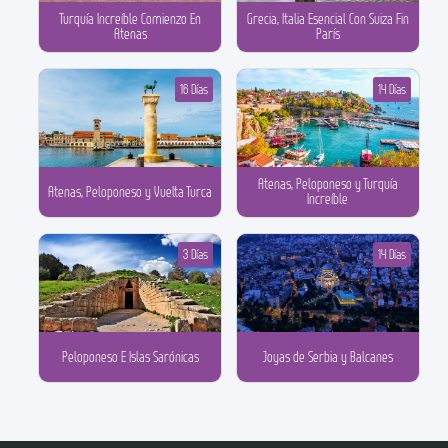
Turquía Increíble Comienzo En
Grecia, Italia Esencial Con Suiza Fin
Atenas
París
16 Días
14 Días
Atenas, Peloponeso y Turquía
Atenas, Peloponeso y Vuelta Turca
Increíble
3 Días
14 Días
Peloponeso E Islas Sarónicas
Joyas de Serbia y Balcanes