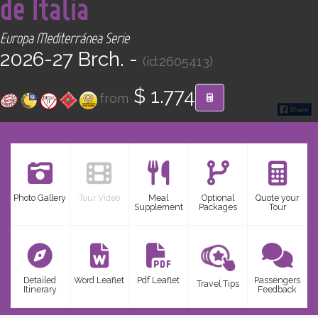
de Italia
CONTACT
Europa Mediterránea Serie
Find your Tour
2026-27 Brch. -
(id:2605413)
$ 1.774
from
Photo Gallery
Tour Video
Meal
Optional
Quote your
Supplement
Packages
Tour
Detailed
Word Leaflet
Pdf Leaflet
Passengers
Travel Tips
Itinerary
Feedback