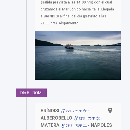
(salida prevista a las 14.00 hrs)
con el cual
cruzamos el Mar Jónico hacia Italia. Llegada
a
BRINDISI
al final del día (previsto a las
21.00 hrs). Alojamiento.
Día 5 - DOM.
BRÍNDISI
-
75ºF - 75ºF
ALBEROBELLO
-
72ºF - 75ºF
MATERA
- NÁPOLES
73ºF - 73ºF