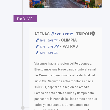
Día 3 - VIE.
ATENAS
- TRÍPOLI
79ºF - 82ºF
- OLIMPIA
79ºF - 79ºF
- PATRAS
77ºF - 77ºF
82ºF - 82ºF
Viajamos hacia la región del Peloponeso.
Efectuamos una breve parada junto al
canal
de Corinto,
impresionante obra del final del
siglo XIX. Seguimos entre montañas hacia
TRÍPOLI
, capital de la región de Arcadia.
Parada en esta activa ciudad y tiempo para
pasear por la zona de la Plaza areos con sus
cafes y restaurantes. Continuamos ruta