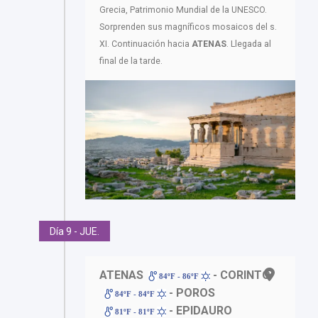
Grecia, Patrimonio Mundial de la UNESCO.
Sorprenden sus magníficos mosaicos del s.
XI. Continuación hacia
ATENAS
. Llegada al
final de la tarde.
Día 9 - JUE.
ATENAS
- CORINTO
84ºF - 86ºF
- POROS
84ºF - 84ºF
- EPIDAURO
81ºF - 81ºF