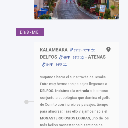
Día 8 - MIE.
KALAMBAKA
-
77ºF - 77ºF
DELFOS
- ATENAS
68ºF - 68ºF
84ºF - 86ºF
Viajamos hacia el sur a través de Tesalia.
Entre muy hermosos paisajes llegamos a
DELFOS. Incluimos la entrada
al hermoso
conjunto arqueológico que domina el golfo
de Corinto con increíbles paisajes, tiempo
para almorzar. Tras ello viajamos hacia el
MONASTERIO OSIOS LOUKAS
, uno de los
más bellos monasterios bizantinos de