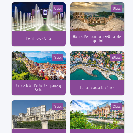
6 Días
10 Días
Atenas, Peloponeso y Bellezas del
De Atenas a Sofía
Egeo Int
13 Días
20 Días
Grecia Total, Puglia, Campania y
Extravaganza Balcánica
Sicilia
13 Días
12 Días