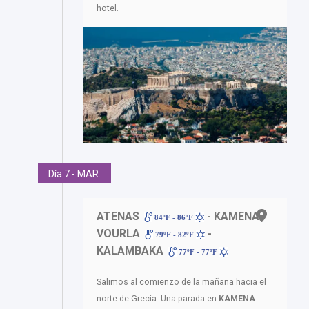
hotel.
Día 7 - MAR.
ATENAS
- KAMENA
84ºF - 86ºF
VOURLA
-
79ºF - 82ºF
KALAMBAKA
77ºF - 77ºF
Salimos al comienzo de la mañana hacia el
norte de Grecia. Una parada en
KAMENA