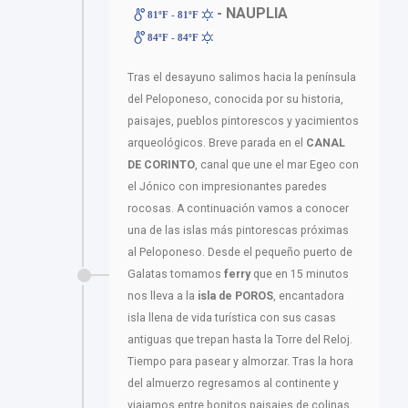
- NAUPLIA
81ºF - 81ºF
84ºF - 84ºF
Tras el desayuno salimos hacia la península
del Peloponeso, conocida por su historia,
paisajes, pueblos pintorescos y yacimientos
arqueológicos. Breve parada en el
CANAL
DE CORINTO
, canal que une el mar Egeo con
el Jónico con impresionantes paredes
rocosas. A continuación vamos a conocer
una de las islas más pintorescas próximas
al Peloponeso. Desde el pequeño puerto de
Galatas tomamos
ferry
que en 15 minutos
nos lleva a la
isla de POROS
, encantadora
isla llena de vida turística con sus casas
antiguas que trepan hasta la Torre del Reloj.
Tiempo para pasear y almorzar. Tras la hora
del almuerzo regresamos al continente y
viajamos entre bonitos paisajes de colinas