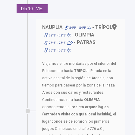
Día 10 - VIE.
NAUPLIA
- TRÍPOLI
84ºF - 84ºF
- OLIMPIA
82ºF - 82ºF
- PATRAS
73ºF - 73ºF
86ºF - 86ºF
Viajamos entre montañas por el interior del
Peloponeso hacia
TRIPOLI
. Parada en la
activa capital de la región de Arcadia, con
tiempo para pasear por la zona de la Plaza
Areos con sus cafés y restaurantes.
Continuamos ruta hacia
OLIMPIA
,
conoceremos el
recinto arqueológico
(entrada y visita con guía local incluida)
, el
lugar donde se celebraron los primeros
juegos Olímpicos en el año 776 a.C.,