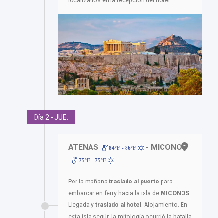
localizados en la recepción del hotel.
Día 2 - JUE.
ATENAS
- MICONOS
84ºF - 86ºF
75ºF - 75ºF
Por la mañana
traslado al puerto
para
embarcar en ferry hacia la isla de
MICONOS
.
Llegada y
traslado al hotel
. Alojamiento. En
esta isla según la mitología ocurrió la batalla