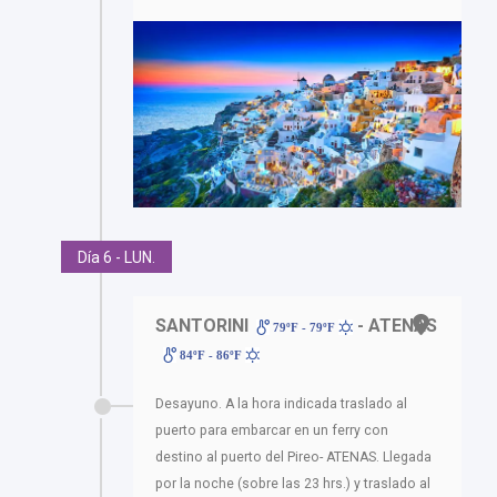
Día 6 - LUN.
SANTORINI
- ATENAS
79ºF - 79ºF
84ºF - 86ºF
Desayuno. A la hora indicada traslado al
puerto para embarcar en un ferry con
destino al puerto del Pireo- ATENAS. Llegada
por la noche (sobre las 23 hrs.) y traslado al