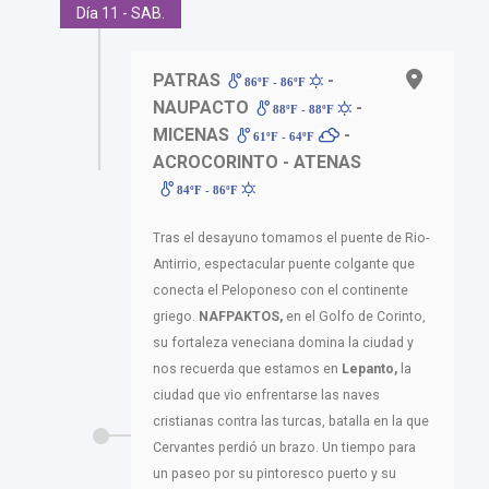
Día 11 - SAB.
PATRAS
-
86ºF - 86ºF
NAUPACTO
-
88ºF - 88ºF
MICENAS
-
61ºF - 64ºF
ACROCORINTO - ATENAS
84ºF - 86ºF
Tras el desayuno tomamos el puente de Rio-
Antirrio, espectacular puente colgante que
conecta el Peloponeso con el continente
griego.
NAFPAKTOS,
en el Golfo de Corinto,
su fortaleza veneciana domina la ciudad y
nos recuerda que estamos en
Lepanto,
la
ciudad que vio enfrentarse las naves
cristianas contra las turcas, batalla en la que
Cervantes perdió un brazo. Un tiempo para
un paseo por su pintoresco puerto y su