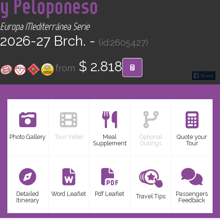
y Peloponeso
CONTACT
Europa Mediterránea Serie
Find your Tour
2026-27 Brch. -
(id:2605427)
$ 2.818
from
Photo Gallery
Tour Video
Meal
Optional
Quote your
Supplement
Outings
Tour
Detailed
Word Leaflet
Pdf Leaflet
Passengers
Travel Tips
Itinerary
Feedback